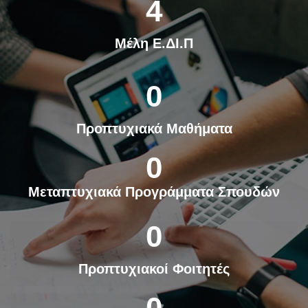
4
Μέλη Ε.ΔΙ.Π
0
Προπτυχιακά Μαθήματα
0
Μεταπτυχιακά Προγράμματα Σπουδών
0
Προπτυχιακοί Φοιτητές
0