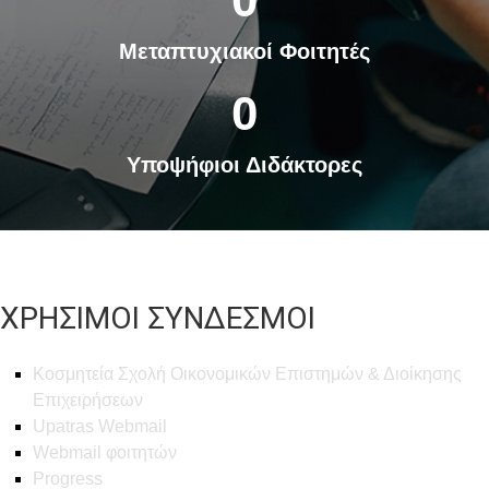
Μεταπτυχιακοί Φοιτητές
0
Υποψήφιοι Διδάκτορες
ΧΡΗΣΙΜΟΙ ΣΥΝΔΕΣΜΟΙ
Κοσμητεία Σχολή Οικονομικών Επιστημών & Διοίκησης
Επιχειρήσεων
Upatras Webmail
Webmail φοιτητών
Progress