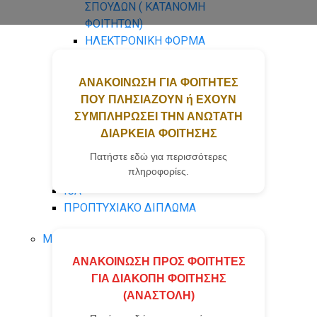
ΣΠΟΥΔΩΝ ( ΚΑΤΑΝΟΜΗ
ΦΟΙΤΗΤΩΝ)
ΗΛΕΚΤΡΟΝΙΚΗ ΦΟΡΜΑ
ΕΠΙΚΟΙΝΩΝΙΑΣ
ΑΝΑΚΟΙΝΩΣΗ ΓΙΑ ΦΟΙΤΗΤΕΣ
ΚΑΤΑΤΑΚΤΗΡΙΕΣ ΕΞΕΤΑΣΕΙΣ
ΠΟΥ ΠΛΗΣΙΑΖΟΥΝ ή ΕΧΟΥΝ
ΟΔΗΓΟΣ ΣΠΟΥΔΩΝ
ΣΥΜΠΛΗΡΩΣΕΙ ΤΗΝ ΑΝΩΤΑΤΗ
ΠΡΑΚΤΙΚΗ ΑΣΚΗΣΗ
ΔΙΑΡΚΕΙΑ ΦΟΙΤΗΣΗΣ
ΦΟΙΤΗΤΩΝ
ΚΙΝΗΤΙΚΟΤΗΤΑ ERASMUS +
Πατήστε εδώ για περισσότερες
πληροφορίες.
ACCA ACCELERATE
ICA
ΠΡΟΠΤΥΧΙΑΚΟ ΔΙΠΛΩΜΑ
ΜΕΤΑΠΤΥΧΙΑΚΑ
ΠΜΣ Διοίκηση Επιχειρήσεων -
ΑΝΑΚΟΙΝΩΣΗ ΠΡΟΣ ΦΟΙΤΗΤΕΣ
Master in Business
ΓΙΑ ΔΙΑΚΟΠΗ ΦΟΙΤΗΣΗΣ
Administration (M.B.A.)
(ΑΝΑΣΤΟΛΗ)
ΠΜΣ Λογιστική στο Σύγχρονο