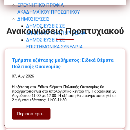
ΕΡΕΥΝΗΤΙΚΟ ΠΡΟΦΙΛ
ΑΚΑΔΗΜΑΪΚΟΥ ΠΡΟΣΩΠΙΚΟΥ
ΔΗΜΟΣΙΕΥΣΕΙΣ
ΔΗΜΟΣΙΕΥΣΕΙΣ ΣΕ
Ανακοινώσεις Προπτυχιακού
ΕΠΙΣΤΗΜΟΝΙΚΑ ΠΕΡΙΟΔΙΚΑ
ΔΗΜΟΣΙΕΥΣΕΙΣ ΣΕ
ΕΠΙΣΤΗΜΟΝΙΚΑ ΣΥΝΕΔΡΙΑ
ΚΕΦΑΛΑΙΑ ΣΕ ΣΥΛΛΟΓΙΚΟΥΣ
Τμήματα εξέτασης μαθήματος: Ειδικά Θέματα
ΤΟΜΟΥΣ
Πολιτικής Οικονομίας
ΒΙΒΛΙΑ
ΕΠΙΜΕΛΕΙΕΣ (ΒΙΒΛΙΑ ,
07, Αυγ 2026
ΣΥΛΛΟΓΙΚΟΙ ΤΟΜΟΙ)
Η εξέταση στα Ειδικά Θέματα Πολιτικής Οικονομίας θα
πραγματοποιηθεί στο υπολογιστικό κέντρο την Παρασκευή 28
ΔΙΑΚΡΙΣΕΙΣ
Αυγούστου 11:00 με 12:00. Η εξέταση θα πραγματοποιηθεί σε
2 τμήματα εξέτασης: 11:00-11:30...
ΔΙΕΘΝΕΙΣ ΔΙΑΚΡΙΣΕΙΣ
ΣΕ ΕΘΝΙΚΟ ΕΠΙΠΕΔΟ
Περισσότερα...
ΦΟΙΤΗΤΙΚΑ