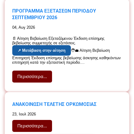
ERASMUS STUDENTS
ΠΡΟΓΡΑΜΜΑ ΕΞΕΤΑΣΕΩΝ ΠΕΡΙΟΔΟΥ
COURSES
ΣΕΠΤΕΜΒΡΙΟΥ 2026
WEEKLY TIMETABLE
EXAMINATIONS SCHEDULE
04, Αυγ 2026
📄 Αίτηση Βεβαίωση Εξεταζόμενου Έκδοση επίσημης
ΦΟΙΤΗΤΙΚΗ ΜΕΡΙΜΝΑ
βεβαίωσης συμμετοχής σε εξετάσεις.
ΚΟΙΝΩΝΙΚΗ ΜΕΡΙΜΝΑ
↗ Μετάβαση στην αίτηση
🧑‍💼 Αίτηση Βεβαίωση
ΓΡΑΦΕΙΟ ΙΣΟΤΗΤΑΣ ΤΩΝ
Επιτηρητή Έκδοση επίσημης βεβαίωσης άσκησης καθηκόντων
ΦΥΛΩΝ & ΚΑΤΑΠΟΛΕΜΗΣΗΣ
επιτηρητή κατά την εξεταστική περίοδο....
ΤΩΝ ΔΙΑΚΡΙΣΕΩΝ
ΜΟΝΑΔΑ ΙΣΟΤΙΜΗΣ
Περισσότερα...
ΠΡΟΣΒΑΣΗΣ
ΙΣΤΟΤΟΠΟΣ
ΕΣΩΤΕΡΙΚΟΣ ΚΑΝΟΝΙΣΜΟΣ
ΑΝΑΚΟΙΝΩΣΗ ΤΕΛΕΤΗΣ ΟΡΚΩΜΟΣΙΑΣ
ΛΕΙΤΟΥΡΓΙΑΣ
23, Ιουλ 2026
ΥΠΟΤΡΟΦΙΕΣ
ΔΙΑΔΙΚΑΣΙΑ ΥΠΟΒΟΛΗΣ
Περισσότερα...
ΠΑΡΑΠΟΝΩΝ