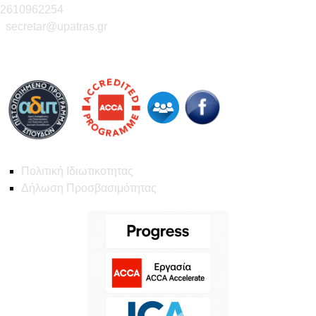
2610962254
secretar@upatras.gr
Πολιτική Ιδιωτικοτητας
Δήλωση Προσβασιμότητας