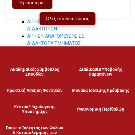
Περισσότερα...
ΑΙΤΗΣΗ ΔΙΑΓΡΑΦΗΣ
ΦΟΙΤΗΣΗΣ
Όλες οι ανακοινώσεις
ΑΙΤΗΣΗ ΟΡΚΩΜΟΣΙΑΣ
ΔΙΔΑΚΤΟΡΩΝ
ΑΙΤΗΣΗ ΑΝΑΓΟΡΕΥΣΗΣ ΣΕ
ΔΙΔΑΚΤΟΡΑ ΤΜΗΜΑΤΟΣ
ΑΙΤΗΣΗ & ΔΙΚΑΙΟΛΟΓΗΤΙΚΑ
ΔΙΔΑΚΤΟΡΩΝ
ΑΙΤΗΣΗ ΕΚΔΟΣΗΣ ΒΕΒΑΙΩΣΗΣ
Ακαδημαϊκός Σύμβουλος
Διαδικασία Υποβολής
ΕΠΙΤΗΡΗΤΗ
Σπουδών
Παραπόνων
ΔΙΑΣΦΑΛΙΣΗ ΠΟΙΟΤΗΤΑΣ
Πρακτική Άσκηση Φοιτητών
Μονάδα Ισότιμης Πρόσβασης
ΠΙΣΤΟΠΟΙΗΣΗ Π.Σ
Κέντρο Ψυχολογικής
Υγειονομική Περίθαλψη
Υποστήριξης
EXTERNAL EVALUATION
ΕΤΗΣΙΑ ΕΣΩΤΕΡΙΚΗ ΕΚΘΕΣΗ
Γραφείο Ισότητας των Φύλων
ΑΚΑΔΗΜΑΪΚΟΥ ΕΤΟΥΣ 2017-
& Καταπολέμησης των