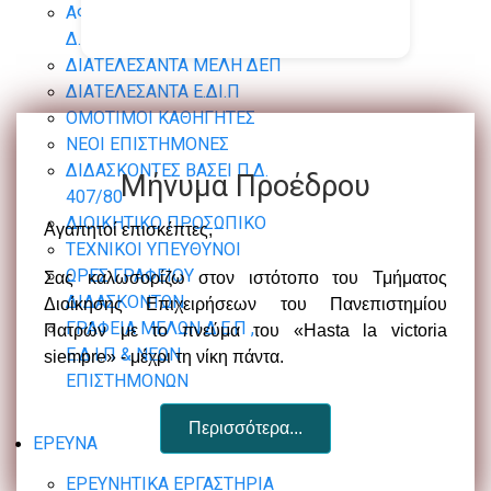
ΑΦΥΠΗΡΕΤΗΣΑΝΤΑ ΜΕΛΗ
Δ.Ε.Π
ΔΙΑΤΕΛΕΣΑΝΤΑ ΜΕΛΗ ΔΕΠ
ΔΙΑΤΕΛΕΣΑΝΤΑ Ε.ΔΙ.Π
ΟΜΟΤΙΜΟΙ ΚΑΘΗΓΗΤΕΣ
ΝΕΟΙ ΕΠΙΣΤΗΜΟΝΕΣ
ΔΙΔΑΣΚΟΝΤΕΣ ΒΑΣΕΙ Π.Δ.
Μήνυμα Προέδρου
407/80
ΔΙΟΙΚΗΤΙΚΟ ΠΡΟΣΩΠΙΚΟ
Αγαπητοί επισκέπτες,
ΤΕΧΝΙΚΟΙ ΥΠΕΥΘΥΝΟΙ
ΩΡΕΣ ΓΡΑΦΕΙΟΥ
Σας καλωσορίζω στον ιστότοπο του Τμήματος
ΔΙΔΑΣΚΟΝΤΩΝ
Διοίκησης Επιχειρήσεων του Πανεπιστημίου
ΓΡΑΦΕΙΑ ΜΕΛΩΝ Δ.Ε.Π ,
Πατρών με το πνεύμα του «Hasta la victoria
Ε.Δ.Ι.Π & ΝΕΩΝ
siempre» - μέχρι τη νίκη πάντα.
ΕΠΙΣΤΗΜΟΝΩΝ
Περισσότερα...
ΕΡΕΥΝΑ
ΕΡΕΥΝΗΤΙΚΑ ΕΡΓΑΣΤΗΡΙΑ