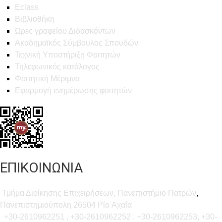
Eclass
Βιβλιοθήκη
Ώρες γραφείου Διδασκόντων
Ακαδημαϊκός Σύμβουλος Σπουδών
Τεχνική Υποστήριξη Φοιτητών
Τηλεφωνικός κατάλογος
Φοιτητική Μέριμνα
Εφαρμογή ενημέρωσης φοιτητών
ΕΠΙΚΟΙΝΩΝΙΑ
Τμήμα Διοίκησης Επιχειρήσεων, Πανεπιστήμιο Πατρών
,
Πανεπιστημιούπολη 26504 Ρίο Αχαΐα
+30-2610962251 , +30-2610962252 , +30-2610962253, +30-