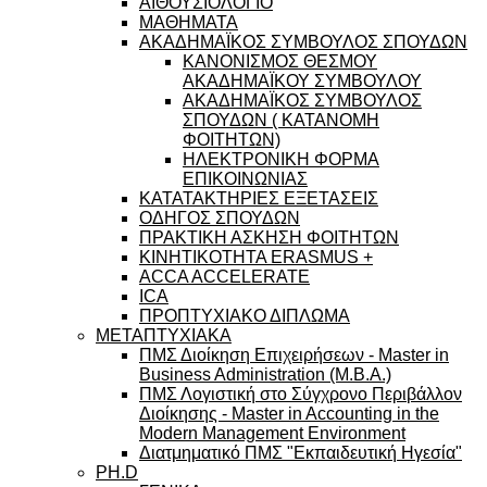
ΑΙΘΟΥΣΙΟΛΟΓΙΟ
ΜΑΘΗΜΑΤΑ
ΑΚΑΔΗΜΑΪΚΟΣ ΣΥΜΒΟΥΛΟΣ ΣΠΟΥΔΩΝ
ΚΑΝΟΝΙΣΜΟΣ ΘΕΣΜΟΥ
ΑΚΑΔΗΜΑΪΚΟΥ ΣΥΜΒΟΥΛΟΥ
ΑΚΑΔΗΜΑΪΚΟΣ ΣΥΜΒΟΥΛΟΣ
ΣΠΟΥΔΩΝ ( ΚΑΤΑΝΟΜΗ
ΦΟΙΤΗΤΩΝ)
ΗΛΕΚΤΡΟΝΙΚΗ ΦΟΡΜΑ
ΕΠΙΚΟΙΝΩΝΙΑΣ
ΚΑΤΑΤΑΚΤΗΡΙΕΣ ΕΞΕΤΑΣΕΙΣ
ΟΔΗΓΟΣ ΣΠΟΥΔΩΝ
ΠΡΑΚΤΙΚΗ ΑΣΚΗΣΗ ΦΟΙΤΗΤΩΝ
ΚΙΝΗΤΙΚΟΤΗΤΑ ERASMUS +
ACCA ACCELERATE
ICA
ΠΡΟΠΤΥΧΙΑΚΟ ΔΙΠΛΩΜΑ
ΜΕΤΑΠΤΥΧΙΑΚΑ
ΠΜΣ Διοίκηση Επιχειρήσεων - Master in
Business Administration (M.B.A.)
ΠΜΣ Λογιστική στο Σύγχρονο Περιβάλλον
Διοίκησης - Master in Accounting in the
Modern Management Environment
Διατμηματικό ΠΜΣ "Εκπαιδευτική Ηγεσία"
PH.D