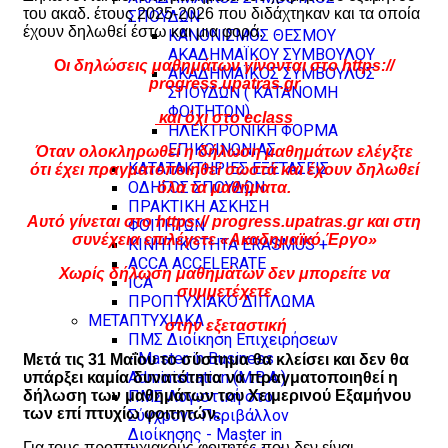
του ακαδ. έτους 2025-2026 που διδάχτηκαν και τα οποία
ΣΠΟΥΔΩΝ
έχουν δηλωθεί έστω και μια φορά.
ΚΑΝΟΝΙΣΜΟΣ ΘΕΣΜΟΥ
ΑΚΑΔΗΜΑΪΚΟΥ ΣΥΜΒΟΥΛΟΥ
Ο
ι δηλώσεις μαθημάτων γίνονται στο
https
://
ΑΚΑΔΗΜΑΪΚΟΣ ΣΥΜΒΟΥΛΟΣ
progress
.
upatras
.
gr
ΣΠΟΥΔΩΝ ( ΚΑΤΑΝΟΜΗ
ΦΟΙΤΗΤΩΝ)
και όχι στο
eclass
ΗΛΕΚΤΡΟΝΙΚΗ ΦΟΡΜΑ
ΕΠΙΚΟΙΝΩΝΙΑΣ
Όταν ολοκληρωθεί η δήλωση μαθημάτων ελέγξτε
ΚΑΤΑΤΑΚΤΗΡΙΕΣ ΕΞΕΤΑΣΕΙΣ
ότι έχει πραγματοποιηθεί σωστά και έχουν δηλωθεί
ΟΔΗΓΟΣ ΣΠΟΥΔΩΝ
όλα τα μαθήματα.
ΠΡΑΚΤΙΚΗ ΑΣΚΗΣΗ
Αυτό γίνεται στο
https
://
progress
.
upatras
.
gr
και στη
ΦΟΙΤΗΤΩΝ
συνέχεια επιλέγετε «Ακαδημαϊκό Έργο»
ΚΙΝΗΤΙΚΟΤΗΤΑ ERASMUS +
ACCA ACCELERATE
Χωρίς δήλωση μαθημάτων δεν μπορείτε να
ICA
συμμετέχετε
ΠΡΟΠΤΥΧΙΑΚΟ ΔΙΠΛΩΜΑ
ΜΕΤΑΠΤΥΧΙΑΚΑ
στην εξεταστική
ΠΜΣ Διοίκηση Επιχειρήσεων
- Master in Business
Μετά τις 31 Μαΐου το σύστημα θα κλείσει και δεν θα
Administration (M.B.A.)
υπάρξει καμία δυνατότητα να πραγματοποιηθεί η
ΠΜΣ Λογιστική στο
δήλωση των μαθημάτων του Χειμερινού Εξαμήνου
των επί πτυχίω φοιτητών.
Σύγχρονο Περιβάλλον
Διοίκησης - Master in
Για τους προπτυχιακούς φοιτητές που δεν είναι