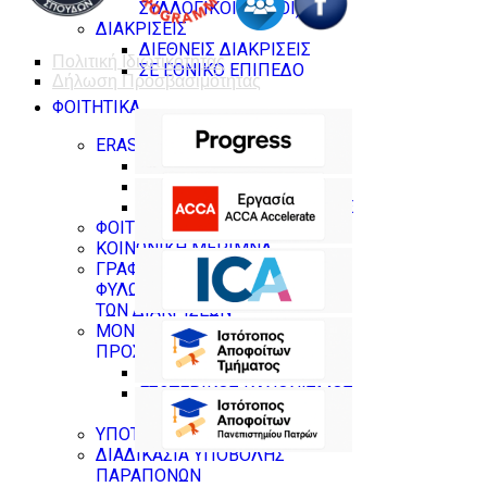
ΣΥΛΛΟΓΙΚΟΙ ΤΟΜΟΙ)
ΔΙΑΚΡΙΣΕΙΣ
ΔΙΕΘΝΕΙΣ ΔΙΑΚΡΙΣΕΙΣ
Πολιτική Ιδιωτικοτητας
ΣΕ ΕΘΝΙΚΟ ΕΠΙΠΕΔΟ
Δήλωση Προσβασιμότητας
ΦΟΙΤΗΤΙΚΑ
ERASMUS STUDENTS
COURSES
WEEKLY TIMETABLE
EXAMINATIONS SCHEDULE
ΦΟΙΤΗΤΙΚΗ ΜΕΡΙΜΝΑ
ΚΟΙΝΩΝΙΚΗ ΜΕΡΙΜΝΑ
ΓΡΑΦΕΙΟ ΙΣΟΤΗΤΑΣ ΤΩΝ
ΦΥΛΩΝ & ΚΑΤΑΠΟΛΕΜΗΣΗΣ
ΤΩΝ ΔΙΑΚΡΙΣΕΩΝ
ΜΟΝΑΔΑ ΙΣΟΤΙΜΗΣ
ΠΡΟΣΒΑΣΗΣ
ΙΣΤΟΤΟΠΟΣ
ΕΣΩΤΕΡΙΚΟΣ ΚΑΝΟΝΙΣΜΟΣ
ΛΕΙΤΟΥΡΓΙΑΣ
ΥΠΟΤΡΟΦΙΕΣ
ΔΙΑΔΙΚΑΣΙΑ ΥΠΟΒΟΛΗΣ
ΠΑΡΑΠΟΝΩΝ