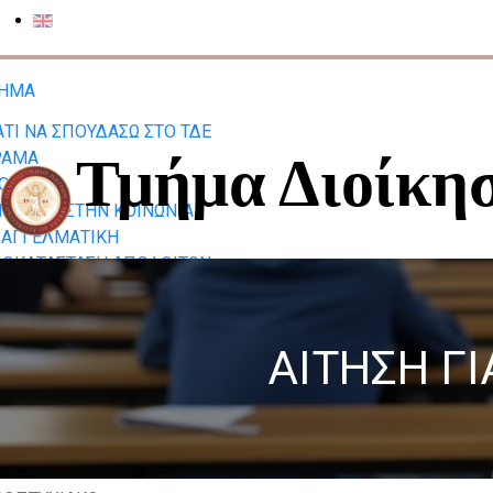
ΜΗΜΑ
ΑΤΙ ΝΑ ΣΠΟΥΔΑΣΩ ΣΤΟ ΤΔΕ
Τμήμα Διοίκ
ΡΑΜΑ
ΟΧΟΙ
ΜΒΟΛΗ ΣΤΗΝ ΚΟΙΝΩΝΙΑ
ΑΓΓΕΛΜΑΤΙΚΗ
ΟΚΑΤΑΣΤΑΣΗ ΑΠΟΦΟΙΤΩΝ
ΝΕΔΡΙΑΣΕΙΣ ΣΥΝΕΛΕΥΣΗΣ
ΗΜΑΤΟΣ (ΠΡΟΣΚΛΗΣΗ ΚΑΙ
ΕΡΗΣΙΑ ΔΙΑΤΑΞΗ)
ΑΙΤΗΣΗ Γ
ΚΑΤΑΣΤΑΣΕΙΣ ΤΜΗΜΑΤΟΣ
ΑΜΜΑΤΕΙΑ - ΕΠΙΚΟΙΝΩΝΙΑ
ΡΑΜΜΑΤΑ ΣΠΟΥΔΩΝ