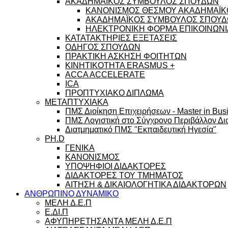
ΑΚΑΔΗΜΑΪΚΟΣ ΣΥΜΒΟΥΛΟΣ ΣΠΟΥΔΩΝ
ΚΑΝΟΝΙΣΜΟΣ ΘΕΣΜΟΥ ΑΚΑΔΗΜΑΪΚ
ΑΚΑΔΗΜΑΪΚΟΣ ΣΥΜΒΟΥΛΟΣ ΣΠΟΥΔΩ
ΗΛΕΚΤΡΟΝΙΚΗ ΦΟΡΜΑ ΕΠΙΚΟΙΝΩΝΙ
ΚΑΤΑΤΑΚΤΗΡΙΕΣ ΕΞΕΤΑΣΕΙΣ
ΟΔΗΓΟΣ ΣΠΟΥΔΩΝ
ΠΡΑΚΤΙΚΗ ΑΣΚΗΣΗ ΦΟΙΤΗΤΩΝ
ΚΙΝΗΤΙΚΟΤΗΤΑ ERASMUS +
ACCA ACCELERATE
ICA
ΠΡΟΠΤΥΧΙΑΚΟ ΔΙΠΛΩΜΑ
ΜΕΤΑΠΤΥΧΙΑΚΑ
ΠΜΣ Διοίκηση Επιχειρήσεων - Master in Busi
ΠΜΣ Λογιστική στο Σύγχρονο Περιβάλλον Διο
Διατμηματικό ΠΜΣ "Εκπαιδευτική Ηγεσία"
PH.D
ΓΕΝΙΚΑ
ΚΑΝΟΝΙΣΜΟΣ
ΥΠΟΨΗΦΙΟΙ ΔΙΔΑΚΤΟΡΕΣ
ΔΙΔΑΚΤΟΡΕΣ ΤΟΥ ΤΜΗΜΑΤΟΣ
ΑΙΤΗΣΗ & ΔΙΚΑΙΟΛΟΓΗΤΙΚΑ ΔΙΔΑΚΤΟΡΩΝ
ΑΝΘΡΩΠΙΝΟ ΔΥΝΑΜΙΚΟ
ΜΕΛΗ Δ.Ε.Π
Ε.ΔΙ.Π
ΑΦΥΠΗΡΕΤΗΣΑΝΤΑ ΜΕΛΗ Δ.Ε.Π