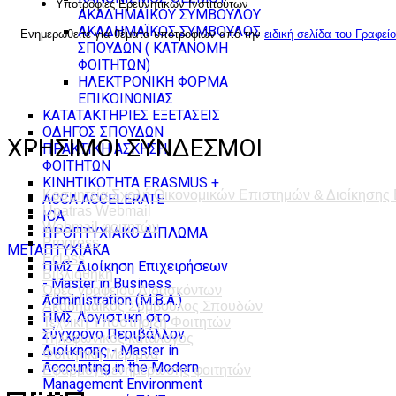
Υποτροφίες Ερευνητικών Ινστιτούτων
ΑΚΑΔΗΜΑΪΚΟΥ ΣΥΜΒΟΥΛΟΥ
ΑΚΑΔΗΜΑΪΚΟΣ ΣΥΜΒΟΥΛΟΣ
Ενημερωθείτε για θέματα υποτροφιών από την
ειδική σελίδα του Γραφεί
ΣΠΟΥΔΩΝ ( ΚΑΤΑΝΟΜΗ
ΦΟΙΤΗΤΩΝ)
ΗΛΕΚΤΡΟΝΙΚΗ ΦΟΡΜΑ
ΕΠΙΚΟΙΝΩΝΙΑΣ
ΚΑΤΑΤΑΚΤΗΡΙΕΣ ΕΞΕΤΑΣΕΙΣ
ΟΔΗΓΟΣ ΣΠΟΥΔΩΝ
ΧΡΗΣΙΜΟΙ ΣΥΝΔΕΣΜΟΙ
ΠΡΑΚΤΙΚΗ ΑΣΚΗΣΗ
ΦΟΙΤΗΤΩΝ
ΚΙΝΗΤΙΚΟΤΗΤΑ ERASMUS +
Κοσμητεία Σχολή Οικονομικών Επιστημών & Διοίκησης
ACCA ACCELERATE
Upatras Webmail
ICA
Webmail φοιτητών
ΠΡΟΠΤΥΧΙΑΚΟ ΔΙΠΛΩΜΑ
Progress
ΜΕΤΑΠΤΥΧΙΑΚΑ
Eclass
ΠΜΣ Διοίκηση Επιχειρήσεων
Βιβλιοθήκη
- Master in Business
Ώρες γραφείου Διδασκόντων
Administration (M.B.A.)
Ακαδημαϊκός Σύμβουλος Σπουδών
ΠΜΣ Λογιστική στο
Τεχνική Υποστήριξη Φοιτητών
Σύγχρονο Περιβάλλον
Τηλεφωνικός κατάλογος
Διοίκησης - Master in
Φοιτητική Μέριμνα
Accounting in the Modern
Εφαρμογή ενημέρωσης φοιτητών
Management Environment