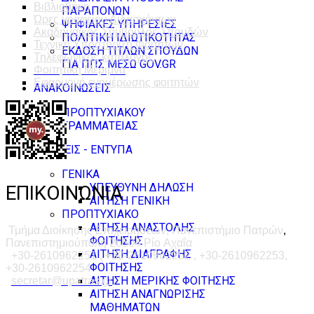
Βιβλιοθήκη
ΠΑΡΑΠΟΝΩΝ
Ώρες γραφείου Διδασκόντων
ΨΗΦΙΑΚΕΣ ΥΠΗΡΕΣΙΕΣ
Ακαδημαϊκός Σύμβουλος Σπουδών
ΠΟΛΙΤΙΚΗ ΙΔΙΩΤΙΚΟΤΗΤΑΣ
Τεχνική Υποστήριξη Φοιτητών
ΕΚΔΟΣΗ ΤΙΤΛΩΝ ΣΠΟΥΔΩΝ
Τηλεφωνικός κατάλογος
ΓΙΑ ΠΠΣ ΜΕΣΩ GOV.GR
Φοιτητική Μέριμνα
Εφαρμογή ενημέρωσης φοιτητών
ΑΝΑΚΟΙΝΩΣΕΙΣ
ΠΡΟΠΤΥΧΙΑΚΟΥ
ΓΡΑΜΜΑΤΕΙΑΣ
ΑΙΤΗΣΕΙΣ - ΕΝΤΥΠΑ
ΓΕΝΙΚΑ
ΥΠΕΥΘΥΝΗ ΔΗΛΩΣΗ
ΕΠΙΚΟΙΝΩΝΙΑ
ΑΙΤΗΣΗ ΓΕΝΙΚΗ
ΠΡΟΠΤΥΧΙΑΚΟ
ΑΙΤΗΣΗ ΑΝΑΣΤΟΛΗΣ
Τμήμα Διοίκησης Επιχειρήσεων, Πανεπιστήμιο Πατρών
,
ΦΟΙΤΗΣΗΣ
Πανεπιστημιούπολη 26504 Ρίο Αχαΐα
ΑΙΤΗΣΗ ΔΙΑΓΡΑΦΗΣ
+30-2610962251 , +30-2610962252 , +30-2610962253,
ΦΟΙΤΗΣΗΣ
+30-2610962254
ΑΙΤΗΣΗ ΜΕΡΙΚΗΣ ΦΟΙΤΗΣΗΣ
secretar@upatras.gr
ΑΙΤΗΣΗ ΑΝΑΓΝΩΡΙΣΗΣ
ΜΑΘΗΜΑΤΩΝ