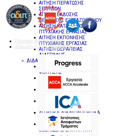
ΑΙΤΗΣΗ ΠΕΡΑΤΩΣΗΣ
ΣΠΟΥΔΩΝ
ΑΙΤΗΣΗ ΕΚΔΟΣΗΣ
ΒΕΒΑΙΩΣΗΣ ΕΞΕΤΑΖΟΜΕΝΟΥ
ΑΙΤΗΣΗ ΚΑΤΑΘΕΣΗΣ
ΠΤΥΧΙΑΚΗΣ ΕΡΓΑΣΙΑΣ
ΑΙΤΗΣΗ ΕΚΠΟΝΗΣΗΣ
Πολιτική Ιδιωτικοτητας
ΠΤΥΧΙΑΚΗΣ ΕΡΓΑΣΙΑΣ
Δήλωση Προσβασιμότητας
ΑΙΤΗΣΗ ΘΕΡΑΠΕΙΑΣ
ΔΙΑΓΡΑΦΗΣ
ΔΙΔΑΚΤΟΡΙΚΟ
ΑΙΤΗΣΗ ΑΝΑΣΤΟΛΗΣ
ΦΟΙΤΗΣΗΣ
ΑΙΤΗΣΗ ΔΙΑΓΡΑΦΗΣ
ΦΟΙΤΗΣΗΣ
ΑΙΤΗΣΗ ΟΡΚΩΜΟΣΙΑΣ
ΔΙΔΑΚΤΟΡΩΝ
ΑΙΤΗΣΗ ΑΝΑΓΟΡΕΥΣΗΣ ΣΕ
ΔΙΔΑΚΤΟΡΑ ΤΜΗΜΑΤΟΣ
ΑΙΤΗΣΗ & ΔΙΚΑΙΟΛΟΓΗΤΙΚΑ
ΔΙΔΑΚΤΟΡΩΝ
ΑΙΤΗΣΗ ΕΚΔΟΣΗΣ
ΒΕΒΑΙΩΣΗΣ ΕΠΙΤΗΡΗΤΗ