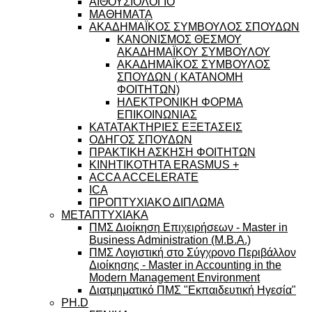
ΑΙΘΟΥΣΙΟΛΟΓΙΟ
ΜΑΘΗΜΑΤΑ
ΑΚΑΔΗΜΑΪΚΟΣ ΣΥΜΒΟΥΛΟΣ ΣΠΟΥΔΩΝ
ΚΑΝΟΝΙΣΜΟΣ ΘΕΣΜΟΥ
ΑΚΑΔΗΜΑΪΚΟΥ ΣΥΜΒΟΥΛΟΥ
ΑΚΑΔΗΜΑΪΚΟΣ ΣΥΜΒΟΥΛΟΣ
ΣΠΟΥΔΩΝ ( ΚΑΤΑΝΟΜΗ
ΦΟΙΤΗΤΩΝ)
ΗΛΕΚΤΡΟΝΙΚΗ ΦΟΡΜΑ
ΕΠΙΚΟΙΝΩΝΙΑΣ
ΚΑΤΑΤΑΚΤΗΡΙΕΣ ΕΞΕΤΑΣΕΙΣ
ΟΔΗΓΟΣ ΣΠΟΥΔΩΝ
ΠΡΑΚΤΙΚΗ ΑΣΚΗΣΗ ΦΟΙΤΗΤΩΝ
ΚΙΝΗΤΙΚΟΤΗΤΑ ERASMUS +
ACCA ACCELERATE
ICA
ΠΡΟΠΤΥΧΙΑΚΟ ΔΙΠΛΩΜΑ
ΜΕΤΑΠΤΥΧΙΑΚΑ
ΠΜΣ Διοίκηση Επιχειρήσεων - Master in
Business Administration (M.B.A.)
ΠΜΣ Λογιστική στο Σύγχρονο Περιβάλλον
Διοίκησης - Master in Accounting in the
Modern Management Environment
Διατμηματικό ΠΜΣ "Εκπαιδευτική Ηγεσία"
PH.D