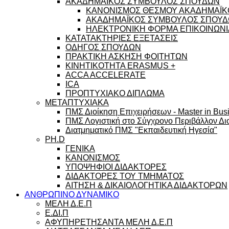
ΑΚΑΔΗΜΑΪΚΟΣ ΣΥΜΒΟΥΛΟΣ ΣΠΟΥΔΩΝ
ΚΑΝΟΝΙΣΜΟΣ ΘΕΣΜΟΥ ΑΚΑΔΗΜΑΪΚ
ΑΚΑΔΗΜΑΪΚΟΣ ΣΥΜΒΟΥΛΟΣ ΣΠΟΥΔΩ
ΗΛΕΚΤΡΟΝΙΚΗ ΦΟΡΜΑ ΕΠΙΚΟΙΝΩΝΙ
ΚΑΤΑΤΑΚΤΗΡΙΕΣ ΕΞΕΤΑΣΕΙΣ
ΟΔΗΓΟΣ ΣΠΟΥΔΩΝ
ΠΡΑΚΤΙΚΗ ΑΣΚΗΣΗ ΦΟΙΤΗΤΩΝ
ΚΙΝΗΤΙΚΟΤΗΤΑ ERASMUS +
ACCA ACCELERATE
ICA
ΠΡΟΠΤΥΧΙΑΚΟ ΔΙΠΛΩΜΑ
ΜΕΤΑΠΤΥΧΙΑΚΑ
ΠΜΣ Διοίκηση Επιχειρήσεων - Master in Busi
ΠΜΣ Λογιστική στο Σύγχρονο Περιβάλλον Διο
Διατμηματικό ΠΜΣ "Εκπαιδευτική Ηγεσία"
PH.D
ΓΕΝΙΚΑ
ΚΑΝΟΝΙΣΜΟΣ
ΥΠΟΨΗΦΙΟΙ ΔΙΔΑΚΤΟΡΕΣ
ΔΙΔΑΚΤΟΡΕΣ ΤΟΥ ΤΜΗΜΑΤΟΣ
ΑΙΤΗΣΗ & ΔΙΚΑΙΟΛΟΓΗΤΙΚΑ ΔΙΔΑΚΤΟΡΩΝ
ΑΝΘΡΩΠΙΝΟ ΔΥΝΑΜΙΚΟ
ΜΕΛΗ Δ.Ε.Π
Ε.ΔΙ.Π
ΑΦΥΠΗΡΕΤΗΣΑΝΤΑ ΜΕΛΗ Δ.Ε.Π