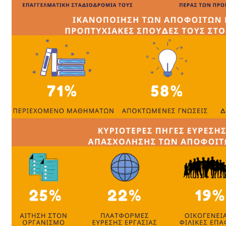
ΦΥΛΩΝ & ΚΑΤΑΠΟΛΕΜΗΣΗΣ
ΤΩΝ ΔΙΑΚΡΙΣΕΩΝ
ΜΟΝΑΔΑ ΙΣΟΤΙΜΗΣ
ΠΡΟΣΒΑΣΗΣ
ΙΣΤΟΤΟΠΟΣ
ΕΣΩΤΕΡΙΚΟΣ ΚΑΝΟΝΙΣΜΟΣ
ΛΕΙΤΟΥΡΓΙΑΣ
ΥΠΟΤΡΟΦΙΕΣ
ΔΙΑΔΙΚΑΣΙΑ ΥΠΟΒΟΛΗΣ
ΠΑΡΑΠΟΝΩΝ
ΨΗΦΙΑΚΕΣ ΥΠΗΡΕΣΙΕΣ
ΠΟΛΙΤΙΚΗ ΙΔΙΩΤΙΚΟΤΗΤΑΣ
ΕΚΔΟΣΗ ΤΙΤΛΩΝ ΣΠΟΥΔΩΝ
ΓΙΑ ΠΠΣ ΜΕΣΩ GOV.GR
ΑΝΑΚΟΙΝΩΣΕΙΣ
ΠΡΟΠΤΥΧΙΑΚΟΥ
ΓΡΑΜΜΑΤΕΙΑΣ
ΑΙΤΗΣΕΙΣ - ΕΝΤΥΠΑ
ΓΕΝΙΚΑ
ΥΠΕΥΘΥΝΗ ΔΗΛΩΣΗ
ΑΙΤΗΣΗ ΓΕΝΙΚΗ