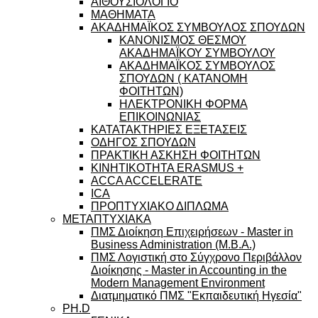
ΑΙΘΟΥΣΙΟΛΟΓΙΟ
ΜΑΘΗΜΑΤΑ
ΑΚΑΔΗΜΑΪΚΟΣ ΣΥΜΒΟΥΛΟΣ ΣΠΟΥΔΩΝ
ΚΑΝΟΝΙΣΜΟΣ ΘΕΣΜΟΥ
ΑΚΑΔΗΜΑΪΚΟΥ ΣΥΜΒΟΥΛΟΥ
ΑΚΑΔΗΜΑΪΚΟΣ ΣΥΜΒΟΥΛΟΣ
ΣΠΟΥΔΩΝ ( ΚΑΤΑΝΟΜΗ
ΦΟΙΤΗΤΩΝ)
ΗΛΕΚΤΡΟΝΙΚΗ ΦΟΡΜΑ
ΕΠΙΚΟΙΝΩΝΙΑΣ
ΚΑΤΑΤΑΚΤΗΡΙΕΣ ΕΞΕΤΑΣΕΙΣ
ΟΔΗΓΟΣ ΣΠΟΥΔΩΝ
ΠΡΑΚΤΙΚΗ ΑΣΚΗΣΗ ΦΟΙΤΗΤΩΝ
ΚΙΝΗΤΙΚΟΤΗΤΑ ERASMUS +
ACCA ACCELERATE
ICA
ΠΡΟΠΤΥΧΙΑΚΟ ΔΙΠΛΩΜΑ
ΜΕΤΑΠΤΥΧΙΑΚΑ
ΠΜΣ Διοίκηση Επιχειρήσεων - Master in
Business Administration (M.B.A.)
ΠΜΣ Λογιστική στο Σύγχρονο Περιβάλλον
Διοίκησης - Master in Accounting in the
Modern Management Environment
Διατμηματικό ΠΜΣ "Εκπαιδευτική Ηγεσία"
PH.D