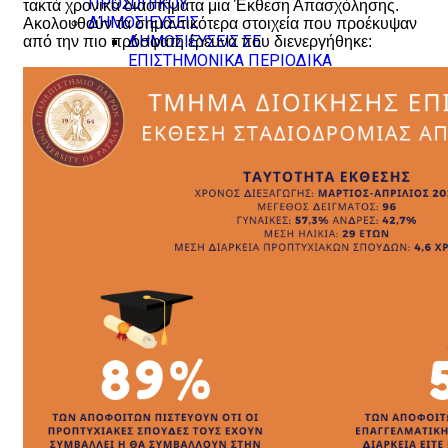
ΠΡΟΣΩΠΙΚΟΥ
τακτά χρονικά διαστήματα μια Έκθεση Απασχόλησης.
ΔΗΜΟΣΙΕΥΣΕΙΣ
Ακολουθούν τα σημαντικότερα στοιχεία που προέκυψαν
ΔΗΜΟΣΙΕΥΣΕΙΣ ΣΕ
από την πιο πρόσφατη έρευνα που διενεργήθηκε:
ΕΠΙΣΤΗΜΟΝΙΚΑ ΠΕΡΙΟΔΙΚΑ
ΔΗΜΟΣΙΕΥΣΕΙΣ ΣΕ
ΕΠΙΣΤΗΜΟΝΙΚΑ ΣΥΝΕΔΡΙΑ
ΚΕΦΑΛΑΙΑ ΣΕ ΣΥΛΛΟΓΙΚΟΥΣ
ΤΟΜΟΥΣ
ΒΙΒΛΙΑ
ΕΠΙΜΕΛΕΙΕΣ (ΒΙΒΛΙΑ ,
ΣΥΛΛΟΓΙΚΟΙ ΤΟΜΟΙ)
ΔΙΑΚΡΙΣΕΙΣ
ΔΙΕΘΝΕΙΣ ΔΙΑΚΡΙΣΕΙΣ
ΣΕ ΕΘΝΙΚΟ ΕΠΙΠΕΔΟ
ΦΟΙΤΗΤΙΚΑ
ERASMUS STUDENTS
COURSES
WEEKLY TIMETABLE
EXAMINATIONS SCHEDULE
ΦΟΙΤΗΤΙΚΗ ΜΕΡΙΜΝΑ
ΚΟΙΝΩΝΙΚΗ ΜΕΡΙΜΝΑ
ΓΡΑΦΕΙΟ ΙΣΟΤΗΤΑΣ ΤΩΝ