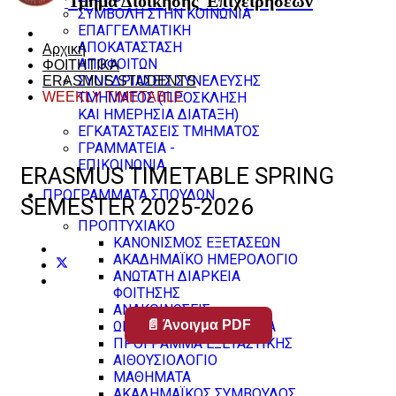
Τμήμα Διοίκησης
Επιχειρήσεων
ΣΥΜΒΟΛΗ ΣΤΗΝ ΚΟΙΝΩΝΙΑ
ΕΠΑΓΓΕΛΜΑΤΙΚΗ
ΑΠΟΚΑΤΑΣΤΑΣΗ
Αρχική
ΑΠΟΦΟΙΤΩΝ
ΦΟΙΤΗΤΙΚΑ
ΣΥΝΕΔΡΙΑΣΕΙΣ ΣΥΝΕΛΕΥΣΗΣ
ERASMUS STUDENTS
WEEKLY TIMETABLE
ΤΜΗΜΑΤΟΣ (ΠΡΟΣΚΛΗΣΗ
ΚΑΙ ΗΜΕΡΗΣΙΑ ΔΙΑΤΑΞΗ)
ΕΓΚΑΤΑΣΤΑΣΕΙΣ ΤΜΗΜΑΤΟΣ
ΓΡΑΜΜΑΤΕΙΑ -
ΕΠΙΚΟΙΝΩΝΙΑ
ERASMUS TIMETABLE SPRING
ΠΡΟΓΡΑΜΜΑΤΑ ΣΠΟΥΔΩΝ
SEMESTER 2025-2026
ΠΡΟΠΤΥΧΙΑΚΟ
ΚΑΝΟΝΙΣΜΟΣ ΕΞΕΤΑΣΕΩΝ
ΑΚΑΔΗΜΑΪΚΟ ΗΜΕΡΟΛΟΓΙΟ
ΑΝΩΤΑΤΗ ΔΙΑΡΚΕΙΑ
ΦΟΙΤΗΣΗΣ
ΑΝΑΚΟΙΝΩΣΕΙΣ
📄 Άνοιγμα PDF
ΩΡΟΛΟΓΙΟ ΠΡΟΓΡΑΜΜΑ
ΠΡΟΓΡΑΜΜΑ ΕΞΕΤΑΣΤΙΚΗΣ
ΑΙΘΟΥΣΙΟΛΟΓΙΟ
ΜΑΘΗΜΑΤΑ
ΑΚΑΔΗΜΑΪΚΟΣ ΣΥΜΒΟΥΛΟΣ