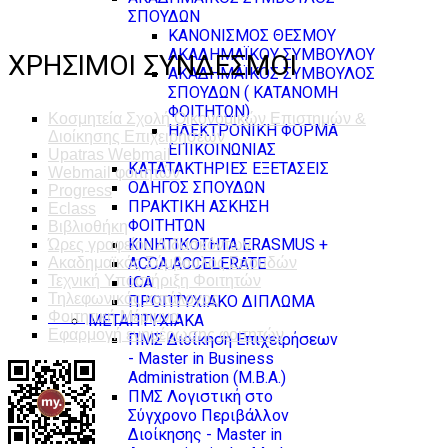
ΣΠΟΥΔΩΝ
ΚΑΝΟΝΙΣΜΟΣ ΘΕΣΜΟΥ
ΑΚΑΔΗΜΑΪΚΟΥ ΣΥΜΒΟΥΛΟΥ
ΧΡΗΣΙΜΟΙ ΣΥΝΔΕΣΜΟΙ
ΑΚΑΔΗΜΑΪΚΟΣ ΣΥΜΒΟΥΛΟΣ
ΣΠΟΥΔΩΝ ( ΚΑΤΑΝΟΜΗ
ΦΟΙΤΗΤΩΝ)
Κοσμητεία Σχολή Οικονομικών Επιστημών &
ΗΛΕΚΤΡΟΝΙΚΗ ΦΟΡΜΑ
Διοίκησης Επιχειρήσεων
ΕΠΙΚΟΙΝΩΝΙΑΣ
Upatras Webmail
ΚΑΤΑΤΑΚΤΗΡΙΕΣ ΕΞΕΤΑΣΕΙΣ
Webmail φοιτητών
ΟΔΗΓΟΣ ΣΠΟΥΔΩΝ
Progress
ΠΡΑΚΤΙΚΗ ΑΣΚΗΣΗ
Eclass
ΦΟΙΤΗΤΩΝ
Βιβλιοθήκη
ΚΙΝΗΤΙΚΟΤΗΤΑ ERASMUS +
Ώρες γραφείου Διδασκόντων
ACCA ACCELERATE
Ακαδημαϊκός Σύμβουλος Σπουδών
Τεχνική Υποστήριξη Φοιτητών
ICA
Τηλεφωνικός κατάλογος
ΠΡΟΠΤΥΧΙΑΚΟ ΔΙΠΛΩΜΑ
Φοιτητική Μέριμνα
ΜΕΤΑΠΤΥΧΙΑΚΑ
Εφαρμογή ενημέρωσης φοιτητών
ΠΜΣ Διοίκηση Επιχειρήσεων
- Master in Business
Administration (M.B.A.)
ΠΜΣ Λογιστική στο
Σύγχρονο Περιβάλλον
Διοίκησης - Master in