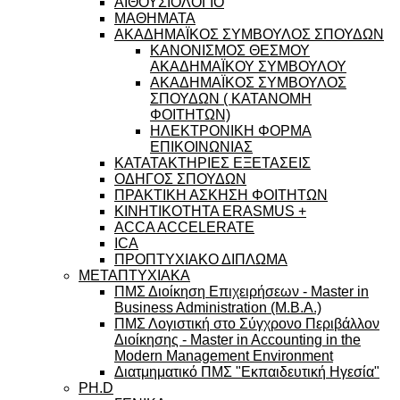
ΑΙΘΟΥΣΙΟΛΟΓΙΟ
ΜΑΘΗΜΑΤΑ
ΑΚΑΔΗΜΑΪΚΟΣ ΣΥΜΒΟΥΛΟΣ ΣΠΟΥΔΩΝ
ΚΑΝΟΝΙΣΜΟΣ ΘΕΣΜΟΥ
ΑΚΑΔΗΜΑΪΚΟΥ ΣΥΜΒΟΥΛΟΥ
ΑΚΑΔΗΜΑΪΚΟΣ ΣΥΜΒΟΥΛΟΣ
ΣΠΟΥΔΩΝ ( ΚΑΤΑΝΟΜΗ
ΦΟΙΤΗΤΩΝ)
ΗΛΕΚΤΡΟΝΙΚΗ ΦΟΡΜΑ
ΕΠΙΚΟΙΝΩΝΙΑΣ
ΚΑΤΑΤΑΚΤΗΡΙΕΣ ΕΞΕΤΑΣΕΙΣ
ΟΔΗΓΟΣ ΣΠΟΥΔΩΝ
ΠΡΑΚΤΙΚΗ ΑΣΚΗΣΗ ΦΟΙΤΗΤΩΝ
ΚΙΝΗΤΙΚΟΤΗΤΑ ERASMUS +
ACCA ACCELERATE
ICA
ΠΡΟΠΤΥΧΙΑΚΟ ΔΙΠΛΩΜΑ
ΜΕΤΑΠΤΥΧΙΑΚΑ
ΠΜΣ Διοίκηση Επιχειρήσεων - Master in
Business Administration (M.B.A.)
ΠΜΣ Λογιστική στο Σύγχρονο Περιβάλλον
Διοίκησης - Master in Accounting in the
Modern Management Environment
Διατμηματικό ΠΜΣ "Εκπαιδευτική Ηγεσία"
PH.D