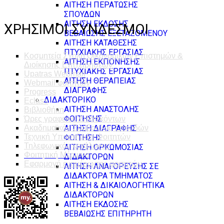
ΑΙΤΗΣΗ ΠΕΡΑΤΩΣΗΣ
ΣΠΟΥΔΩΝ
ΑΙΤΗΣΗ ΕΚΔΟΣΗΣ
ΧΡΗΣΙΜΟΙ ΣΥΝΔΕΣΜΟΙ
ΒΕΒΑΙΩΣΗΣ ΕΞΕΤΑΖΟΜΕΝΟΥ
ΑΙΤΗΣΗ ΚΑΤΑΘΕΣΗΣ
ΠΤΥΧΙΑΚΗΣ ΕΡΓΑΣΙΑΣ
Κοσμητεία Σχολή Οικονομικών Επιστημών &
ΑΙΤΗΣΗ ΕΚΠΟΝΗΣΗΣ
Διοίκησης Επιχειρήσεων
ΠΤΥΧΙΑΚΗΣ ΕΡΓΑΣΙΑΣ
Upatras Webmail
ΑΙΤΗΣΗ ΘΕΡΑΠΕΙΑΣ
Webmail φοιτητών
ΔΙΑΓΡΑΦΗΣ
Progress
ΔΙΔΑΚΤΟΡΙΚΟ
Eclass
ΑΙΤΗΣΗ ΑΝΑΣΤΟΛΗΣ
Βιβλιοθήκη
ΦΟΙΤΗΣΗΣ
Ώρες γραφείου Διδασκόντων
Ακαδημαϊκός Σύμβουλος Σπουδών
ΑΙΤΗΣΗ ΔΙΑΓΡΑΦΗΣ
Τεχνική Υποστήριξη Φοιτητών
ΦΟΙΤΗΣΗΣ
Τηλεφωνικός κατάλογος
ΑΙΤΗΣΗ ΟΡΚΩΜΟΣΙΑΣ
Φοιτητική Μέριμνα
ΔΙΔΑΚΤΟΡΩΝ
Εφαρμογή ενημέρωσης φοιτητών
ΑΙΤΗΣΗ ΑΝΑΓΟΡΕΥΣΗΣ ΣΕ
ΔΙΔΑΚΤΟΡΑ ΤΜΗΜΑΤΟΣ
ΑΙΤΗΣΗ & ΔΙΚΑΙΟΛΟΓΗΤΙΚΑ
ΔΙΔΑΚΤΟΡΩΝ
ΑΙΤΗΣΗ ΕΚΔΟΣΗΣ
ΒΕΒΑΙΩΣΗΣ ΕΠΙΤΗΡΗΤΗ