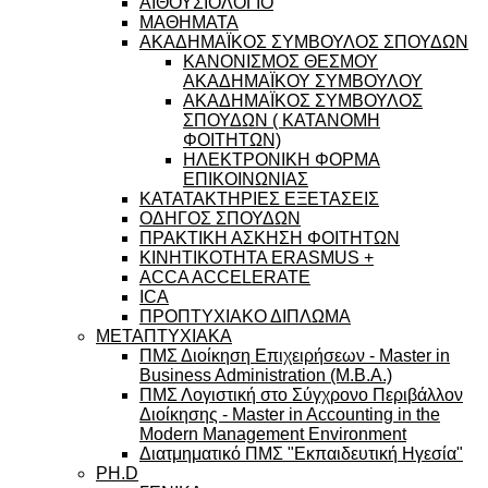
ΑΙΘΟΥΣΙΟΛΟΓΙΟ
ΜΑΘΗΜΑΤΑ
ΑΚΑΔΗΜΑΪΚΟΣ ΣΥΜΒΟΥΛΟΣ ΣΠΟΥΔΩΝ
ΚΑΝΟΝΙΣΜΟΣ ΘΕΣΜΟΥ
ΑΚΑΔΗΜΑΪΚΟΥ ΣΥΜΒΟΥΛΟΥ
ΑΚΑΔΗΜΑΪΚΟΣ ΣΥΜΒΟΥΛΟΣ
ΣΠΟΥΔΩΝ ( ΚΑΤΑΝΟΜΗ
ΦΟΙΤΗΤΩΝ)
ΗΛΕΚΤΡΟΝΙΚΗ ΦΟΡΜΑ
ΕΠΙΚΟΙΝΩΝΙΑΣ
ΚΑΤΑΤΑΚΤΗΡΙΕΣ ΕΞΕΤΑΣΕΙΣ
ΟΔΗΓΟΣ ΣΠΟΥΔΩΝ
ΠΡΑΚΤΙΚΗ ΑΣΚΗΣΗ ΦΟΙΤΗΤΩΝ
ΚΙΝΗΤΙΚΟΤΗΤΑ ERASMUS +
ACCA ACCELERATE
ICA
ΠΡΟΠΤΥΧΙΑΚΟ ΔΙΠΛΩΜΑ
ΜΕΤΑΠΤΥΧΙΑΚΑ
ΠΜΣ Διοίκηση Επιχειρήσεων - Master in
Business Administration (M.B.A.)
ΠΜΣ Λογιστική στο Σύγχρονο Περιβάλλον
Διοίκησης - Master in Accounting in the
Modern Management Environment
Διατμηματικό ΠΜΣ "Εκπαιδευτική Ηγεσία"
PH.D