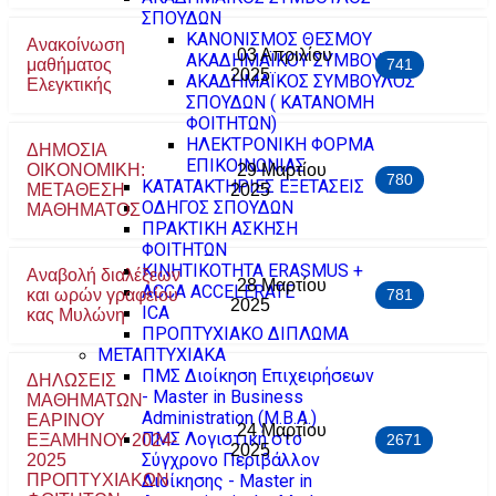
ΣΠΟΥΔΩΝ
ΚΑΝΟΝΙΣΜΟΣ ΘΕΣΜΟΥ
Ανακοίνωση
03 Απριλίου
ΑΚΑΔΗΜΑΪΚΟΥ ΣΥΜΒΟΥΛΟΥ
μαθήματος
741
2025
ΑΚΑΔΗΜΑΪΚΟΣ ΣΥΜΒΟΥΛΟΣ
Ελεγκτικής
ΣΠΟΥΔΩΝ ( ΚΑΤΑΝΟΜΗ
ΦΟΙΤΗΤΩΝ)
ΗΛΕΚΤΡΟΝΙΚΗ ΦΟΡΜΑ
ΔΗΜΟΣΙΑ
ΕΠΙΚΟΙΝΩΝΙΑΣ
ΟΙΚΟΝΟΜΙΚΗ:
29 Μαρτίου
780
ΚΑΤΑΤΑΚΤΗΡΙΕΣ ΕΞΕΤΑΣΕΙΣ
ΜΕΤΑΘΕΣΗ
2025
ΟΔΗΓΟΣ ΣΠΟΥΔΩΝ
ΜΑΘΗΜΑΤΟΣ
ΠΡΑΚΤΙΚΗ ΑΣΚΗΣΗ
ΦΟΙΤΗΤΩΝ
ΚΙΝΗΤΙΚΟΤΗΤΑ ERASMUS +
Αναβολή διαλέξεων
28 Μαρτίου
ACCA ACCELERATE
και ωρών γραφείου
781
2025
ICA
κας Μυλώνη
ΠΡΟΠΤΥΧΙΑΚΟ ΔΙΠΛΩΜΑ
ΜΕΤΑΠΤΥΧΙΑΚΑ
ΠΜΣ Διοίκηση Επιχειρήσεων
ΔΗΛΩΣΕΙΣ
- Master in Business
ΜΑΘΗΜΑΤΩΝ
Administration (M.B.A.)
ΕΑΡΙΝΟΥ
24 Μαρτίου
ΠΜΣ Λογιστική στο
ΕΞΑΜΗΝΟΥ 2024-
2671
2025
Σύγχρονο Περιβάλλον
2025
ΠΡΟΠΤΥΧΙΑΚΩΝ
Διοίκησης - Master in