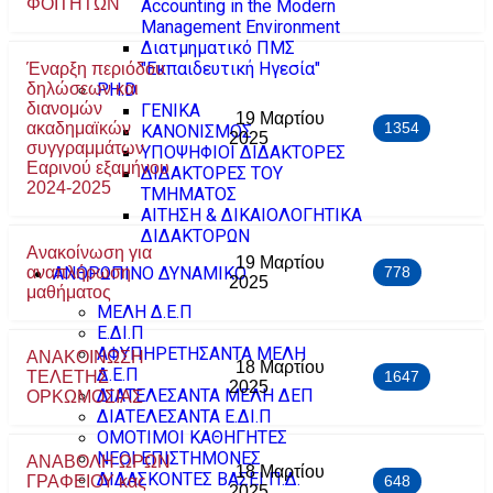
ΦΟΙΤΗΤΩΝ
Accounting in the Modern
Management Environment
Διατμηματικό ΠΜΣ
"Εκπαιδευτική Ηγεσία"
Έναρξη περιόδου
δηλώσεων και
PH.D
διανομών
ΓΕΝΙΚΑ
19 Μαρτίου
ακαδημαϊκών
1354
ΚΑΝΟΝΙΣΜΟΣ
2025
συγγραμμάτων
ΥΠΟΨΗΦΙΟΙ ΔΙΔΑΚΤΟΡΕΣ
Εαρινού εξαμήνου
ΔΙΔΑΚΤΟΡΕΣ ΤΟΥ
2024-2025
ΤΜΗΜΑΤΟΣ
ΑΙΤΗΣΗ & ΔΙΚΑΙΟΛΟΓΗΤΙΚΑ
ΔΙΔΑΚΤΟΡΩΝ
Ανακοίνωση για
19 Μαρτίου
αναπλήρωση
ΑΝΘΡΩΠΙΝΟ ΔΥΝΑΜΙΚΟ
778
2025
μαθήματος
ΜΕΛΗ Δ.Ε.Π
Ε.ΔΙ.Π
ΑΦΥΠΗΡΕΤΗΣΑΝΤΑ ΜΕΛΗ
ΑΝΑΚΟΙΝΩΣΗ
18 Μαρτίου
Δ.Ε.Π
ΤΕΛΕΤΗΣ
1647
2025
ΔΙΑΤΕΛΕΣΑΝΤΑ ΜΕΛΗ ΔΕΠ
ΟΡΚΩΜΟΣΙΑΣ
ΔΙΑΤΕΛΕΣΑΝΤΑ Ε.ΔΙ.Π
ΟΜΟΤΙΜΟΙ ΚΑΘΗΓΗΤΕΣ
ΝΕΟΙ ΕΠΙΣΤΗΜΟΝΕΣ
ANABOΛH ΩΡΩΝ
18 Μαρτίου
ΔΙΔΑΣΚΟΝΤΕΣ ΒΑΣΕΙ Π.Δ.
ΓΡΑΦΕΙΟΥ κας
648
2025