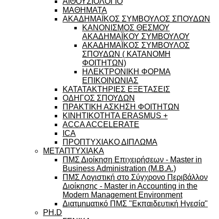
ΑΙΘΟΥΣΙΟΛΟΓΙΟ
ΜΑΘΗΜΑΤΑ
ΑΚΑΔΗΜΑΪΚΟΣ ΣΥΜΒΟΥΛΟΣ ΣΠΟΥΔΩΝ
ΚΑΝΟΝΙΣΜΟΣ ΘΕΣΜΟΥ
ΑΚΑΔΗΜΑΪΚΟΥ ΣΥΜΒΟΥΛΟΥ
ΑΚΑΔΗΜΑΪΚΟΣ ΣΥΜΒΟΥΛΟΣ
ΣΠΟΥΔΩΝ ( ΚΑΤΑΝΟΜΗ
ΦΟΙΤΗΤΩΝ)
ΗΛΕΚΤΡΟΝΙΚΗ ΦΟΡΜΑ
ΕΠΙΚΟΙΝΩΝΙΑΣ
ΚΑΤΑΤΑΚΤΗΡΙΕΣ ΕΞΕΤΑΣΕΙΣ
ΟΔΗΓΟΣ ΣΠΟΥΔΩΝ
ΠΡΑΚΤΙΚΗ ΑΣΚΗΣΗ ΦΟΙΤΗΤΩΝ
ΚΙΝΗΤΙΚΟΤΗΤΑ ERASMUS +
ACCA ACCELERATE
ICA
ΠΡΟΠΤΥΧΙΑΚΟ ΔΙΠΛΩΜΑ
ΜΕΤΑΠΤΥΧΙΑΚΑ
ΠΜΣ Διοίκηση Επιχειρήσεων - Master in
Business Administration (M.B.A.)
ΠΜΣ Λογιστική στο Σύγχρονο Περιβάλλον
Διοίκησης - Master in Accounting in the
Modern Management Environment
Διατμηματικό ΠΜΣ "Εκπαιδευτική Ηγεσία"
PH.D