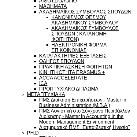
ΑΙΘΟΥΣΙΟΛΟΓΙΟ
ΜΑΘΗΜΑΤΑ
ΑΚΑΔΗΜΑΪΚΟΣ ΣΥΜΒΟΥΛΟΣ ΣΠΟΥΔΩΝ
ΚΑΝΟΝΙΣΜΟΣ ΘΕΣΜΟΥ
ΑΚΑΔΗΜΑΪΚΟΥ ΣΥΜΒΟΥΛΟΥ
ΑΚΑΔΗΜΑΪΚΟΣ ΣΥΜΒΟΥΛΟΣ
ΣΠΟΥΔΩΝ ( ΚΑΤΑΝΟΜΗ
ΦΟΙΤΗΤΩΝ)
ΗΛΕΚΤΡΟΝΙΚΗ ΦΟΡΜΑ
ΕΠΙΚΟΙΝΩΝΙΑΣ
ΚΑΤΑΤΑΚΤΗΡΙΕΣ ΕΞΕΤΑΣΕΙΣ
ΟΔΗΓΟΣ ΣΠΟΥΔΩΝ
ΠΡΑΚΤΙΚΗ ΑΣΚΗΣΗ ΦΟΙΤΗΤΩΝ
ΚΙΝΗΤΙΚΟΤΗΤΑ ERASMUS +
ACCA ACCELERATE
ICA
ΠΡΟΠΤΥΧΙΑΚΟ ΔΙΠΛΩΜΑ
ΜΕΤΑΠΤΥΧΙΑΚΑ
ΠΜΣ Διοίκηση Επιχειρήσεων - Master in
Business Administration (M.B.A.)
ΠΜΣ Λογιστική στο Σύγχρονο Περιβάλλον
Διοίκησης - Master in Accounting in the
Modern Management Environment
Διατμηματικό ΠΜΣ "Εκπαιδευτική Ηγεσία"
PH.D