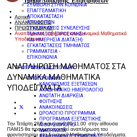
Τμήμα Διοίκησης
Επιχειρήσεων
ΣΥΜΒΟΛΗ ΣΤΗΝ ΚΟΙΝΩΝΙΑ
ΕΠΑΓΓΕΛΜΑΤΙΚΗ
ΑΠΟΚΑΤΑΣΤΑΣΗ
Αρχική
ΑΠΟΦΟΙΤΩΝ
ΑΝΑΚΟΙΝΩΣΕΙΣ
ΣΥΝΕΔΡΙΑΣΕΙΣ ΣΥΝΕΛΕΥΣΗΣ
ΠΡΟΠΤΥΧΙΑΚΟΥ
Αναπλήρωση μαθήματος στα Δυναμικά Μαθηματικά
ΤΜΗΜΑΤΟΣ (ΠΡΟΣΚΛΗΣΗ
Υποδείγματα
ΚΑΙ ΗΜΕΡΗΣΙΑ ΔΙΑΤΑΞΗ)
ΕΓΚΑΤΑΣΤΑΣΕΙΣ ΤΜΗΜΑΤΟΣ
ΓΡΑΜΜΑΤΕΙΑ -
ΕΠΙΚΟΙΝΩΝΙΑ
ΑΝΑΠΛΉΡΩΣΗ ΜΑΘΉΜΑΤΟΣ ΣΤΑ
ΠΡΟΓΡΑΜΜΑΤΑ ΣΠΟΥΔΩΝ
ΔΥΝΑΜΙΚΆ ΜΑΘΗΜΑΤΙΚΆ
ΠΡΟΠΤΥΧΙΑΚΟ
ΚΑΝΟΝΙΣΜΟΣ ΕΞΕΤΑΣΕΩΝ
ΥΠΟΔΕΊΓΜΑΤΑ
ΑΚΑΔΗΜΑΪΚΟ ΗΜΕΡΟΛΟΓΙΟ
ΑΝΩΤΑΤΗ ΔΙΑΡΚΕΙΑ
ΦΟΙΤΗΣΗΣ
ΑΝΑΚΟΙΝΩΣΕΙΣ
ΩΡΟΛΟΓΙΟ ΠΡΟΓΡΑΜΜΑ
ΠΡΟΓΡΑΜΜΑ ΕΞΕΤΑΣΤΙΚΗΣ
Την Τετάρτη 28/5 και ώρα 9.00-11.00 στην αίθουσα
ΑΙΘΟΥΣΙΟΛΟΓΙΟ
ΠΑΜ15 θα πραγματοποιηθεί αναπλήρωση του
ΜΑΘΗΜΑΤΑ
φροντιστηρίου στα Δυναμικά Μαθηματικά Υποδείγματα.
ΑΚΑΔΗΜΑΪΚΟΣ ΣΥΜΒΟΥΛΟΣ