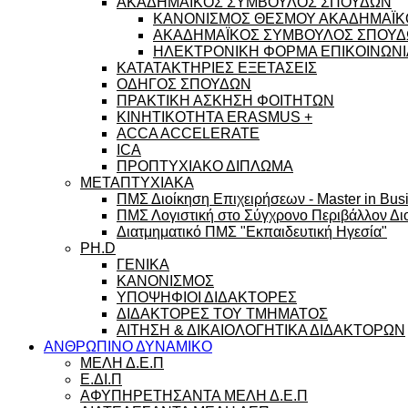
ΑΚΑΔΗΜΑΪΚΟΣ ΣΥΜΒΟΥΛΟΣ ΣΠΟΥΔΩΝ
ΚΑΝΟΝΙΣΜΟΣ ΘΕΣΜΟΥ ΑΚΑΔΗΜΑΪΚ
ΑΚΑΔΗΜΑΪΚΟΣ ΣΥΜΒΟΥΛΟΣ ΣΠΟΥΔΩ
ΗΛΕΚΤΡΟΝΙΚΗ ΦΟΡΜΑ ΕΠΙΚΟΙΝΩΝΙ
ΚΑΤΑΤΑΚΤΗΡΙΕΣ ΕΞΕΤΑΣΕΙΣ
ΟΔΗΓΟΣ ΣΠΟΥΔΩΝ
ΠΡΑΚΤΙΚΗ ΑΣΚΗΣΗ ΦΟΙΤΗΤΩΝ
ΚΙΝΗΤΙΚΟΤΗΤΑ ERASMUS +
ACCA ACCELERATE
ICA
ΠΡΟΠΤΥΧΙΑΚΟ ΔΙΠΛΩΜΑ
ΜΕΤΑΠΤΥΧΙΑΚΑ
ΠΜΣ Διοίκηση Επιχειρήσεων - Master in Busi
ΠΜΣ Λογιστική στο Σύγχρονο Περιβάλλον Διο
Διατμηματικό ΠΜΣ "Εκπαιδευτική Ηγεσία"
PH.D
ΓΕΝΙΚΑ
ΚΑΝΟΝΙΣΜΟΣ
ΥΠΟΨΗΦΙΟΙ ΔΙΔΑΚΤΟΡΕΣ
ΔΙΔΑΚΤΟΡΕΣ ΤΟΥ ΤΜΗΜΑΤΟΣ
ΑΙΤΗΣΗ & ΔΙΚΑΙΟΛΟΓΗΤΙΚΑ ΔΙΔΑΚΤΟΡΩΝ
ΑΝΘΡΩΠΙΝΟ ΔΥΝΑΜΙΚΟ
ΜΕΛΗ Δ.Ε.Π
Ε.ΔΙ.Π
ΑΦΥΠΗΡΕΤΗΣΑΝΤΑ ΜΕΛΗ Δ.Ε.Π