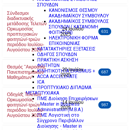
ΣΠΟΥΔΩΝ
ΚΑΝΟΝΙΣΜΟΣ ΘΕΣΜΟΥ
Σύνδεσμοι
ΑΚΑΔΗΜΑΪΚΟΥ ΣΥΜΒΟΥΛΟΥ
διαδικτυακής
ΑΚΑΔΗΜΑΪΚΟΣ ΣΥΜΒΟΥΛΟΣ
μετάδοσης Τελετών
ΣΠΟΥΔΩΝ ( ΚΑΤΑΝΟΜΗ
Ορκωμοσίας
24 Ιουλίου
631
ΦΟΙΤΗΤΩΝ)
προπτυχιακών
2025
ΗΛΕΚΤΡΟΝΙΚΗ ΦΟΡΜΑ
φοιτητών/-τριών
ΕΠΙΚΟΙΝΩΝΙΑΣ
περιόδου Ιουλίου-
ΚΑΤΑΤΑΚΤΗΡΙΕΣ ΕΞΕΤΑΣΕΙΣ
Αυγούστου 2025
ΟΔΗΓΟΣ ΣΠΟΥΔΩΝ
ΠΡΑΚΤΙΚΗ ΑΣΚΗΣΗ
ΦΟΙΤΗΤΩΝ
Θεσμός "Ακροατής
20 Ιουλίου
ΚΙΝΗΤΙΚΟΤΗΤΑ ERASMUS +
Πανεπιστημιακών
687
2025
ACCA ACCELERATE
Μαθημάτων"
ICA
ΠΡΟΠΤΥΧΙΑΚΟ ΔΙΠΛΩΜΑ
ΜΕΤΑΠΤΥΧΙΑΚΑ
Οδηγίες Τελετών
ΠΜΣ Διοίκηση Επιχειρήσεων
Ορκωμοσίας
14 Ιουλίου
- Master in Business
φοιτητών/-τριών
987
2025
Administration (M.B.A.)
περιόδου Ιουλίου-
ΠΜΣ Λογιστική στο
Αυγούστου 2025
Σύγχρονο Περιβάλλον
Διοίκησης - Master in