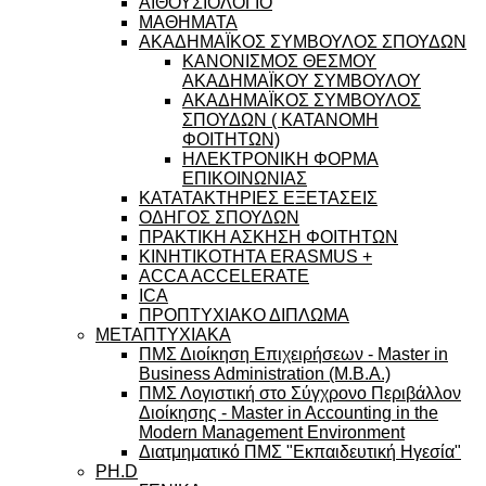
ΑΙΘΟΥΣΙΟΛΟΓΙΟ
ΜΑΘΗΜΑΤΑ
ΑΚΑΔΗΜΑΪΚΟΣ ΣΥΜΒΟΥΛΟΣ ΣΠΟΥΔΩΝ
ΚΑΝΟΝΙΣΜΟΣ ΘΕΣΜΟΥ
ΑΚΑΔΗΜΑΪΚΟΥ ΣΥΜΒΟΥΛΟΥ
ΑΚΑΔΗΜΑΪΚΟΣ ΣΥΜΒΟΥΛΟΣ
ΣΠΟΥΔΩΝ ( ΚΑΤΑΝΟΜΗ
ΦΟΙΤΗΤΩΝ)
ΗΛΕΚΤΡΟΝΙΚΗ ΦΟΡΜΑ
ΕΠΙΚΟΙΝΩΝΙΑΣ
ΚΑΤΑΤΑΚΤΗΡΙΕΣ ΕΞΕΤΑΣΕΙΣ
ΟΔΗΓΟΣ ΣΠΟΥΔΩΝ
ΠΡΑΚΤΙΚΗ ΑΣΚΗΣΗ ΦΟΙΤΗΤΩΝ
ΚΙΝΗΤΙΚΟΤΗΤΑ ERASMUS +
ACCA ACCELERATE
ICA
ΠΡΟΠΤΥΧΙΑΚΟ ΔΙΠΛΩΜΑ
ΜΕΤΑΠΤΥΧΙΑΚΑ
ΠΜΣ Διοίκηση Επιχειρήσεων - Master in
Business Administration (M.B.A.)
ΠΜΣ Λογιστική στο Σύγχρονο Περιβάλλον
Διοίκησης - Master in Accounting in the
Modern Management Environment
Διατμηματικό ΠΜΣ "Εκπαιδευτική Ηγεσία"
PH.D