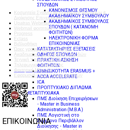
ΣΠΟΥΔΩΝ
ΚΑΝΟΝΙΣΜΟΣ ΘΕΣΜΟΥ
Κοσμητεία Σχολή Οικονομικών Επιστημών &
ΑΚΑΔΗΜΑΪΚΟΥ ΣΥΜΒΟΥΛΟΥ
Διοίκησης Επιχειρήσεων
ΑΚΑΔΗΜΑΪΚΟΣ ΣΥΜΒΟΥΛΟΣ
Upatras Webmail
ΣΠΟΥΔΩΝ ( ΚΑΤΑΝΟΜΗ
Webmail φοιτητών
ΦΟΙΤΗΤΩΝ)
Progress
ΗΛΕΚΤΡΟΝΙΚΗ ΦΟΡΜΑ
Eclass
ΕΠΙΚΟΙΝΩΝΙΑΣ
Βιβλιοθήκη
ΚΑΤΑΤΑΚΤΗΡΙΕΣ ΕΞΕΤΑΣΕΙΣ
Ώρες γραφείου Διδασκόντων
ΟΔΗΓΟΣ ΣΠΟΥΔΩΝ
Ακαδημαϊκός Σύμβουλος Σπουδών
Τεχνική Υποστήριξη Φοιτητών
ΠΡΑΚΤΙΚΗ ΑΣΚΗΣΗ
Τηλεφωνικός κατάλογος
ΦΟΙΤΗΤΩΝ
Φοιτητική Μέριμνα
ΚΙΝΗΤΙΚΟΤΗΤΑ ERASMUS +
Εφαρμογή ενημέρωσης φοιτητών
ACCA ACCELERATE
ICA
ΠΡΟΠΤΥΧΙΑΚΟ ΔΙΠΛΩΜΑ
ΜΕΤΑΠΤΥΧΙΑΚΑ
ΠΜΣ Διοίκηση Επιχειρήσεων
- Master in Business
Administration (M.B.A.)
ΠΜΣ Λογιστική στο
ΕΠΙΚΟΙΝΩΝΙΑ
Σύγχρονο Περιβάλλον
Διοίκησης - Master in