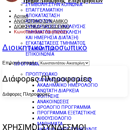
Τμήμα Διοίκησης
Επιχειρήσεων
ΣΥΜΒΟΛΗ ΣΤΗΝ ΚΟΙΝΩΝΙΑ
ΕΠΑΓΓΕΛΜΑΤΙΚΗ
ΑΠΟΚΑΤΑΣΤΑΣΗ
Αρχική
ΑΠΟΦΟΙΤΩΝ
ΑΝΘΡΩΠΙΝΟ ΔΥΝΑΜΙΚΟ
ΣΥΝΕΔΡΙΑΣΕΙΣ ΣΥΝΕΛΕΥΣΗΣ
ΔΙΟΙΚΗΤΙΚΟ ΠΡΟΣΩΠΙΚΟ
Κωνσταντάτου Αικατερίνη
ΤΜΗΜΑΤΟΣ (ΠΡΟΣΚΛΗΣΗ
ΚΑΙ ΗΜΕΡΗΣΙΑ ΔΙΑΤΑΞΗ)
ΕΓΚΑΤΑΣΤΑΣΕΙΣ ΤΜΗΜΑΤΟΣ
Διοικητικό προσωπικό
ΓΡΑΜΜΑΤΕΙΑ -
ΕΠΙΚΟΙΝΩΝΙΑ
Επιλογή επαφής:
ΠΡΟΓΡΑΜΜΑΤΑ ΣΠΟΥΔΩΝ
ΠΡΟΠΤΥΧΙΑΚΟ
Διάφορες Πληροφορίες
ΚΑΝΟΝΙΣΜΟΣ ΕΞΕΤΑΣΕΩΝ
ΑΚΑΔΗΜΑΪΚΟ ΗΜΕΡΟΛΟΓΙΟ
ΑΝΩΤΑΤΗ ΔΙΑΡΚΕΙΑ
Διάφορες Πληροφορίες
ΦΟΙΤΗΣΗΣ
ΑΝΑΚΟΙΝΩΣΕΙΣ
ΩΡΟΛΟΓΙΟ ΠΡΟΓΡΑΜΜΑ
ΠΡΟΓΡΑΜΜΑ ΕΞΕΤΑΣΤΙΚΗΣ
ΑΙΘΟΥΣΙΟΛΟΓΙΟ
ΜΑΘΗΜΑΤΑ
ΧΡΗΣΙΜΟΙ ΣΥΝΔΕΣΜΟΙ
ΑΚΑΔΗΜΑΪΚΟΣ ΣΥΜΒΟΥΛΟΣ