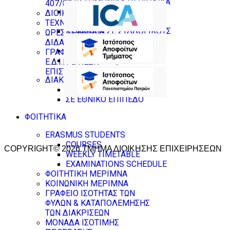
ΕΠΙΣΤΗΜΟΝΙΚΑ ΠΕΡΙΟΔΙΚΑ
407/80
ΔΗΜΟΣΙΕΥΣΕΙΣ ΣΕ
ΔΙΟΙΚΗΤΙΚΟ ΠΡΟΣΩΠΙΚΟ
ΕΠΙΣΤΗΜΟΝΙΚΑ ΣΥΝΕΔΡΙΑ
ΤΕΧΝΙΚΟΙ ΥΠΕΥΘΥΝΟΙ
ΚΕΦΑΛΑΙΑ ΣΕ ΣΥΛΛΟΓΙΚΟΥΣ
ΩΡΕΣ ΓΡΑΦΕΙΟΥ
ΤΟΜΟΥΣ
ΔΙΔΑΣΚΟΝΤΩΝ
ΒΙΒΛΙΑ
ΓΡΑΦΕΙΑ ΜΕΛΩΝ Δ.Ε.Π ,
ΕΠΙΜΕΛΕΙΕΣ (ΒΙΒΛΙΑ ,
Ε.Δ.Ι.Π & ΝΕΩΝ
ΣΥΛΛΟΓΙΚΟΙ ΤΟΜΟΙ)
ΕΠΙΣΤΗΜΟΝΩΝ
ΔΙΑΚΡΙΣΕΙΣ
ΔΙΕΘΝΕΙΣ ΔΙΑΚΡΙΣΕΙΣ
ΣΕ ΕΘΝΙΚΟ ΕΠΙΠΕΔΟ
ΦΟΙΤΗΤΙΚΑ
ERASMUS STUDENTS
COURSES
COPYRIGHT© 2026 ΤΜΗΜΑ ΔΙΟΙΚΗΣΗΣ ΕΠΙΧΕΙΡΗΣΕΩΝ
WEEKLY TIMETABLE
EXAMINATIONS SCHEDULE
ΦΟΙΤΗΤΙΚΗ ΜΕΡΙΜΝΑ
ΚΟΙΝΩΝΙΚΗ ΜΕΡΙΜΝΑ
ΓΡΑΦΕΙΟ ΙΣΟΤΗΤΑΣ ΤΩΝ
ΦΥΛΩΝ & ΚΑΤΑΠΟΛΕΜΗΣΗΣ
ΤΩΝ ΔΙΑΚΡΙΣΕΩΝ
ΜΟΝΑΔΑ ΙΣΟΤΙΜΗΣ