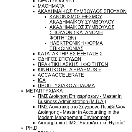
ΑΙΘΟΥΣΙΟΛΟΓΙΟ
ΜΑΘΗΜΑΤΑ
ΑΚΑΔΗΜΑΪΚΟΣ ΣΥΜΒΟΥΛΟΣ ΣΠΟΥΔΩΝ
ΚΑΝΟΝΙΣΜΟΣ ΘΕΣΜΟΥ
ΑΚΑΔΗΜΑΪΚΟΥ ΣΥΜΒΟΥΛΟΥ
ΑΚΑΔΗΜΑΪΚΟΣ ΣΥΜΒΟΥΛΟΣ
ΣΠΟΥΔΩΝ ( ΚΑΤΑΝΟΜΗ
ΦΟΙΤΗΤΩΝ)
ΗΛΕΚΤΡΟΝΙΚΗ ΦΟΡΜΑ
ΕΠΙΚΟΙΝΩΝΙΑΣ
ΚΑΤΑΤΑΚΤΗΡΙΕΣ ΕΞΕΤΑΣΕΙΣ
ΟΔΗΓΟΣ ΣΠΟΥΔΩΝ
ΠΡΑΚΤΙΚΗ ΑΣΚΗΣΗ ΦΟΙΤΗΤΩΝ
ΚΙΝΗΤΙΚΟΤΗΤΑ ERASMUS +
ACCA ACCELERATE
ICA
ΠΡΟΠΤΥΧΙΑΚΟ ΔΙΠΛΩΜΑ
ΜΕΤΑΠΤΥΧΙΑΚΑ
ΠΜΣ Διοίκηση Επιχειρήσεων - Master in
Business Administration (M.B.A.)
ΠΜΣ Λογιστική στο Σύγχρονο Περιβάλλον
Διοίκησης - Master in Accounting in the
Modern Management Environment
Διατμηματικό ΠΜΣ "Εκπαιδευτική Ηγεσία"
PH.D