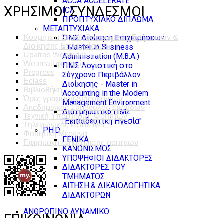
ACCA ACCELERATE
ΧΡΗΣΙΜΟΙ ΣΥΝΔΕΣΜΟΙ
ICA
ΠΡΟΠΤΥΧΙΑΚΟ ΔΙΠΛΩΜΑ
ΜΕΤΑΠΤΥΧΙΑΚΑ
ΠΜΣ Διοίκηση Επιχειρήσεων
Κοσμητεία Σχολή Οικονομικών Επιστημών &
Διοίκησης Επιχειρήσεων
- Master in Business
Upatras Webmail
Administration (M.B.A.)
Webmail φοιτητών
ΠΜΣ Λογιστική στο
Progress
Σύγχρονο Περιβάλλον
Eclass
Διοίκησης - Master in
Βιβλιοθήκη
Accounting in the Modern
Ώρες γραφείου Διδασκόντων
Management Environment
Ακαδημαϊκός Σύμβουλος Σπουδών
Διατμηματικό ΠΜΣ
Τεχνική Υποστήριξη Φοιτητών
"Εκπαιδευτική Ηγεσία"
Τηλεφωνικός κατάλογος
PH.D
Φοιτητική Μέριμνα
ΓΕΝΙΚΑ
Εφαρμογή ενημέρωσης φοιτητών
ΚΑΝΟΝΙΣΜΟΣ
ΥΠΟΨΗΦΙΟΙ ΔΙΔΑΚΤΟΡΕΣ
ΔΙΔΑΚΤΟΡΕΣ ΤΟΥ
ΤΜΗΜΑΤΟΣ
ΑΙΤΗΣΗ & ΔΙΚΑΙΟΛΟΓΗΤΙΚΑ
ΔΙΔΑΚΤΟΡΩΝ
ΑΝΘΡΩΠΙΝΟ ΔΥΝΑΜΙΚΟ