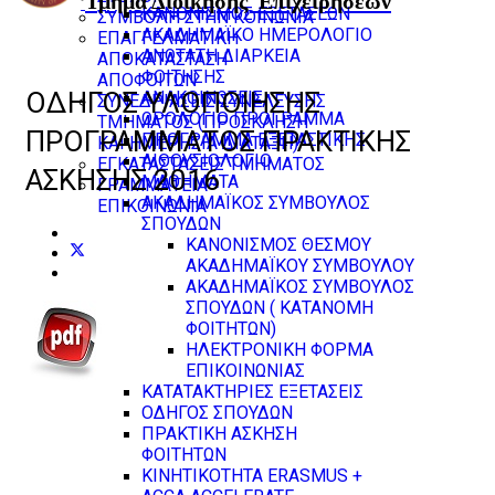
Τμήμα Διοίκησης
Επιχειρήσεων
ΚΑΝΟΝΙΣΜΟΣ ΕΞΕΤΑΣΕΩΝ
ΣΥΜΒΟΛΗ ΣΤΗΝ ΚΟΙΝΩΝΙΑ
ΑΚΑΔΗΜΑΪΚΟ ΗΜΕΡΟΛΟΓΙΟ
ΕΠΑΓΓΕΛΜΑΤΙΚΗ
ΑΝΩΤΑΤΗ ΔΙΑΡΚΕΙΑ
ΑΠΟΚΑΤΑΣΤΑΣΗ
ΦΟΙΤΗΣΗΣ
ΑΠΟΦΟΙΤΩΝ
ΟΔΗΓΌΣ ΥΛΟΠΟΊΗΣΗΣ
ΑΝΑΚΟΙΝΩΣΕΙΣ
ΣΥΝΕΔΡΙΑΣΕΙΣ ΣΥΝΕΛΕΥΣΗΣ
ΩΡΟΛΟΓΙΟ ΠΡΟΓΡΑΜΜΑ
ΤΜΗΜΑΤΟΣ (ΠΡΟΣΚΛΗΣΗ
ΠΡΟΓΡΆΜΜΑΤΟΣ ΠΡΑΚΤΙΚΉΣ
ΠΡΟΓΡΑΜΜΑ ΕΞΕΤΑΣΤΙΚΗΣ
ΚΑΙ ΗΜΕΡΗΣΙΑ ΔΙΑΤΑΞΗ)
ΑΙΘΟΥΣΙΟΛΟΓΙΟ
ΕΓΚΑΤΑΣΤΑΣΕΙΣ ΤΜΗΜΑΤΟΣ
ΆΣΚΗΣΗΣ 2016
ΜΑΘΗΜΑΤΑ
ΓΡΑΜΜΑΤΕΙΑ -
ΑΚΑΔΗΜΑΪΚΟΣ ΣΥΜΒΟΥΛΟΣ
ΕΠΙΚΟΙΝΩΝΙΑ
ΣΠΟΥΔΩΝ
ΚΑΝΟΝΙΣΜΟΣ ΘΕΣΜΟΥ
ΑΚΑΔΗΜΑΪΚΟΥ ΣΥΜΒΟΥΛΟΥ
ΑΚΑΔΗΜΑΪΚΟΣ ΣΥΜΒΟΥΛΟΣ
ΣΠΟΥΔΩΝ ( ΚΑΤΑΝΟΜΗ
ΦΟΙΤΗΤΩΝ)
ΗΛΕΚΤΡΟΝΙΚΗ ΦΟΡΜΑ
ΕΠΙΚΟΙΝΩΝΙΑΣ
ΚΑΤΑΤΑΚΤΗΡΙΕΣ ΕΞΕΤΑΣΕΙΣ
ΟΔΗΓΟΣ ΣΠΟΥΔΩΝ
ΠΡΑΚΤΙΚΗ ΑΣΚΗΣΗ
ΦΟΙΤΗΤΩΝ
ΚΙΝΗΤΙΚΟΤΗΤΑ ERASMUS +