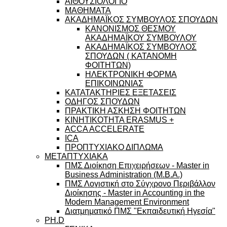
ΑΙΘΟΥΣΙΟΛΟΓΙΟ
ΜΑΘΗΜΑΤΑ
ΑΚΑΔΗΜΑΪΚΟΣ ΣΥΜΒΟΥΛΟΣ ΣΠΟΥΔΩΝ
ΚΑΝΟΝΙΣΜΟΣ ΘΕΣΜΟΥ
ΑΚΑΔΗΜΑΪΚΟΥ ΣΥΜΒΟΥΛΟΥ
ΑΚΑΔΗΜΑΪΚΟΣ ΣΥΜΒΟΥΛΟΣ
ΣΠΟΥΔΩΝ ( ΚΑΤΑΝΟΜΗ
ΦΟΙΤΗΤΩΝ)
ΗΛΕΚΤΡΟΝΙΚΗ ΦΟΡΜΑ
ΕΠΙΚΟΙΝΩΝΙΑΣ
ΚΑΤΑΤΑΚΤΗΡΙΕΣ ΕΞΕΤΑΣΕΙΣ
ΟΔΗΓΟΣ ΣΠΟΥΔΩΝ
ΠΡΑΚΤΙΚΗ ΑΣΚΗΣΗ ΦΟΙΤΗΤΩΝ
ΚΙΝΗΤΙΚΟΤΗΤΑ ERASMUS +
ACCA ACCELERATE
ICA
ΠΡΟΠΤΥΧΙΑΚΟ ΔΙΠΛΩΜΑ
ΜΕΤΑΠΤΥΧΙΑΚΑ
ΠΜΣ Διοίκηση Επιχειρήσεων - Master in
Business Administration (M.B.A.)
ΠΜΣ Λογιστική στο Σύγχρονο Περιβάλλον
Διοίκησης - Master in Accounting in the
Modern Management Environment
Διατμηματικό ΠΜΣ "Εκπαιδευτική Ηγεσία"
PH.D