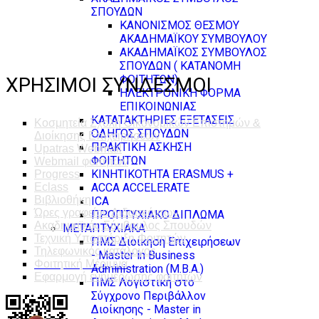
ΣΠΟΥΔΩΝ
ΚΑΝΟΝΙΣΜΟΣ ΘΕΣΜΟΥ
ΑΚΑΔΗΜΑΪΚΟΥ ΣΥΜΒΟΥΛΟΥ
ΑΚΑΔΗΜΑΪΚΟΣ ΣΥΜΒΟΥΛΟΣ
ΣΠΟΥΔΩΝ ( ΚΑΤΑΝΟΜΗ
ΦΟΙΤΗΤΩΝ)
ΧΡΗΣΙΜΟΙ ΣΥΝΔΕΣΜΟΙ
ΗΛΕΚΤΡΟΝΙΚΗ ΦΟΡΜΑ
ΕΠΙΚΟΙΝΩΝΙΑΣ
ΚΑΤΑΤΑΚΤΗΡΙΕΣ ΕΞΕΤΑΣΕΙΣ
Κοσμητεία Σχολή Οικονομικών Επιστημών &
ΟΔΗΓΟΣ ΣΠΟΥΔΩΝ
Διοίκησης Επιχειρήσεων
ΠΡΑΚΤΙΚΗ ΑΣΚΗΣΗ
Upatras Webmail
ΦΟΙΤΗΤΩΝ
Webmail φοιτητών
ΚΙΝΗΤΙΚΟΤΗΤΑ ERASMUS +
Progress
ACCA ACCELERATE
Eclass
Βιβλιοθήκη
ICA
Ώρες γραφείου Διδασκόντων
ΠΡΟΠΤΥΧΙΑΚΟ ΔΙΠΛΩΜΑ
Ακαδημαϊκός Σύμβουλος Σπουδών
ΜΕΤΑΠΤΥΧΙΑΚΑ
Τεχνική Υποστήριξη Φοιτητών
ΠΜΣ Διοίκηση Επιχειρήσεων
Τηλεφωνικός κατάλογος
- Master in Business
Φοιτητική Μέριμνα
Administration (M.B.A.)
Εφαρμογή ενημέρωσης φοιτητών
ΠΜΣ Λογιστική στο
Σύγχρονο Περιβάλλον
Διοίκησης - Master in