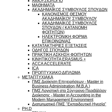
ΑΙΘΟΥΣΙΟΛΟΓΙΟ
ΜΑΘΗΜΑΤΑ
ΑΚΑΔΗΜΑΪΚΟΣ ΣΥΜΒΟΥΛΟΣ ΣΠΟΥΔΩΝ
ΚΑΝΟΝΙΣΜΟΣ ΘΕΣΜΟΥ
ΑΚΑΔΗΜΑΪΚΟΥ ΣΥΜΒΟΥΛΟΥ
ΑΚΑΔΗΜΑΪΚΟΣ ΣΥΜΒΟΥΛΟΣ
ΣΠΟΥΔΩΝ ( ΚΑΤΑΝΟΜΗ
ΦΟΙΤΗΤΩΝ)
ΗΛΕΚΤΡΟΝΙΚΗ ΦΟΡΜΑ
ΕΠΙΚΟΙΝΩΝΙΑΣ
ΚΑΤΑΤΑΚΤΗΡΙΕΣ ΕΞΕΤΑΣΕΙΣ
ΟΔΗΓΟΣ ΣΠΟΥΔΩΝ
ΠΡΑΚΤΙΚΗ ΑΣΚΗΣΗ ΦΟΙΤΗΤΩΝ
ΚΙΝΗΤΙΚΟΤΗΤΑ ERASMUS +
ACCA ACCELERATE
ICA
ΠΡΟΠΤΥΧΙΑΚΟ ΔΙΠΛΩΜΑ
ΜΕΤΑΠΤΥΧΙΑΚΑ
ΠΜΣ Διοίκηση Επιχειρήσεων - Master in
Business Administration (M.B.A.)
ΠΜΣ Λογιστική στο Σύγχρονο Περιβάλλον
Διοίκησης - Master in Accounting in the
Modern Management Environment
Διατμηματικό ΠΜΣ "Εκπαιδευτική Ηγεσία"
PH.D