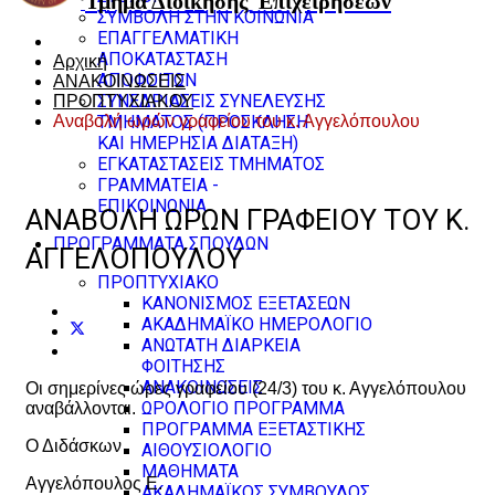
Τμήμα Διοίκησης
Επιχειρήσεων
ΣΥΜΒΟΛΗ ΣΤΗΝ ΚΟΙΝΩΝΙΑ
ΕΠΑΓΓΕΛΜΑΤΙΚΗ
ΑΠΟΚΑΤΑΣΤΑΣΗ
Αρχική
ΑΠΟΦΟΙΤΩΝ
ΑΝΑΚΟΙΝΩΣΕΙΣ
ΣΥΝΕΔΡΙΑΣΕΙΣ ΣΥΝΕΛΕΥΣΗΣ
ΠΡΟΠΤΥΧΙΑΚΟΥ
Αναβολή ωρών γραφείου του κ. Αγγελόπουλου
ΤΜΗΜΑΤΟΣ (ΠΡΟΣΚΛΗΣΗ
ΚΑΙ ΗΜΕΡΗΣΙΑ ΔΙΑΤΑΞΗ)
ΕΓΚΑΤΑΣΤΑΣΕΙΣ ΤΜΗΜΑΤΟΣ
ΓΡΑΜΜΑΤΕΙΑ -
ΕΠΙΚΟΙΝΩΝΙΑ
ΑΝΑΒΟΛΉ ΩΡΏΝ ΓΡΑΦΕΊΟΥ ΤΟΥ Κ.
ΠΡΟΓΡΑΜΜΑΤΑ ΣΠΟΥΔΩΝ
ΑΓΓΕΛΌΠΟΥΛΟΥ
ΠΡΟΠΤΥΧΙΑΚΟ
ΚΑΝΟΝΙΣΜΟΣ ΕΞΕΤΑΣΕΩΝ
ΑΚΑΔΗΜΑΪΚΟ ΗΜΕΡΟΛΟΓΙΟ
ΑΝΩΤΑΤΗ ΔΙΑΡΚΕΙΑ
ΦΟΙΤΗΣΗΣ
ΑΝΑΚΟΙΝΩΣΕΙΣ
Οι σημερίνες ώρες γραφείου (24/3) του κ. Αγγελόπουλου
ΩΡΟΛΟΓΙΟ ΠΡΟΓΡΑΜΜΑ
αναβάλλονται.
ΠΡΟΓΡΑΜΜΑ ΕΞΕΤΑΣΤΙΚΗΣ
Ο Διδάσκων
ΑΙΘΟΥΣΙΟΛΟΓΙΟ
ΜΑΘΗΜΑΤΑ
Αγγελόπουλος Ε.
ΑΚΑΔΗΜΑΪΚΟΣ ΣΥΜΒΟΥΛΟΣ