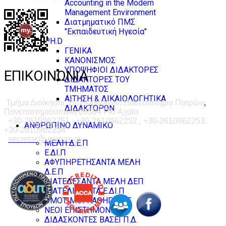
Accounting in the Modern
Management Environment
Διατμηματικό ΠΜΣ
"Εκπαιδευτική Ηγεσία"
PH.D
ΓΕΝΙΚΑ
ΚΑΝΟΝΙΣΜΟΣ
ΥΠΟΨΗΦΙΟΙ ΔΙΔΑΚΤΟΡΕΣ
ΕΠΙΚΟΙΝΩΝΙΑ
ΔΙΔΑΚΤΟΡΕΣ ΤΟΥ
ΤΜΗΜΑΤΟΣ
ΑΙΤΗΣΗ & ΔΙΚΑΙΟΛΟΓΗΤΙΚΑ
Τμήμα Διοίκησης Επιχειρήσεων, Πανεπιστήμιο Πατρών
,
ΔΙΔΑΚΤΟΡΩΝ
Πανεπιστημιούπολη 26504 Ρίο Αχαΐα
+30-2610962251 , +30-2610962252 , +30-2610962253,
ΑΝΘΡΩΠΙΝΟ ΔΥΝΑΜΙΚΟ
+30-2610962254
secretar@upatras.gr
ΜΕΛΗ Δ.Ε.Π
Ε.ΔΙ.Π
ΑΦΥΠΗΡΕΤΗΣΑΝΤΑ ΜΕΛΗ
Δ.Ε.Π
ΔΙΑΤΕΛΕΣΑΝΤΑ ΜΕΛΗ ΔΕΠ
ΔΙΑΤΕΛΕΣΑΝΤΑ Ε.ΔΙ.Π
ΟΜΟΤΙΜΟΙ ΚΑΘΗΓΗΤΕΣ
ΝΕΟΙ ΕΠΙΣΤΗΜΟΝΕΣ
ΔΙΔΑΣΚΟΝΤΕΣ ΒΑΣΕΙ Π.Δ.