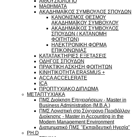
ΑΙΘΟΥΣΙΟΛΟΓΙΟ
ΜΑΘΗΜΑΤΑ
ΑΚΑΔΗΜΑΪΚΟΣ ΣΥΜΒΟΥΛΟΣ ΣΠΟΥΔΩΝ
ΚΑΝΟΝΙΣΜΟΣ ΘΕΣΜΟΥ
ΑΚΑΔΗΜΑΪΚΟΥ ΣΥΜΒΟΥΛΟΥ
ΑΚΑΔΗΜΑΪΚΟΣ ΣΥΜΒΟΥΛΟΣ
ΣΠΟΥΔΩΝ ( ΚΑΤΑΝΟΜΗ
ΦΟΙΤΗΤΩΝ)
ΗΛΕΚΤΡΟΝΙΚΗ ΦΟΡΜΑ
ΕΠΙΚΟΙΝΩΝΙΑΣ
ΚΑΤΑΤΑΚΤΗΡΙΕΣ ΕΞΕΤΑΣΕΙΣ
ΟΔΗΓΟΣ ΣΠΟΥΔΩΝ
ΠΡΑΚΤΙΚΗ ΑΣΚΗΣΗ ΦΟΙΤΗΤΩΝ
ΚΙΝΗΤΙΚΟΤΗΤΑ ERASMUS +
ACCA ACCELERATE
ICA
ΠΡΟΠΤΥΧΙΑΚΟ ΔΙΠΛΩΜΑ
ΜΕΤΑΠΤΥΧΙΑΚΑ
ΠΜΣ Διοίκηση Επιχειρήσεων - Master in
Business Administration (M.B.A.)
ΠΜΣ Λογιστική στο Σύγχρονο Περιβάλλον
Διοίκησης - Master in Accounting in the
Modern Management Environment
Διατμηματικό ΠΜΣ "Εκπαιδευτική Ηγεσία"
PH.D