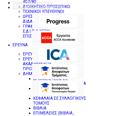
407/80
Πολιτική Ιδιωτικοτητας
ΔΙΟΙΚΗΤΙΚΟ ΠΡΟΣΩΠΙΚΟ
Δήλωση Προσβασιμότητας
ΤΕΧΝΙΚΟΙ ΥΠΕΥΘΥΝΟΙ
ΩΡΕΣ ΓΡΑΦΕΙΟΥ
ΔΙΔΑΣΚΟΝΤΩΝ
ΓΡΑΦΕΙΑ ΜΕΛΩΝ Δ.Ε.Π ,
Ε.Δ.Ι.Π & ΝΕΩΝ
ΕΠΙΣΤΗΜΟΝΩΝ
ΕΡΕΥΝΑ
ΕΡΕΥΝΗΤΙΚΑ ΕΡΓΑΣΤΗΡΙΑ
ΕΡΕΥΝΗΤΙΚΟ ΠΡΟΦΙΛ
ΑΚΑΔΗΜΑΪΚΟΥ
ΠΡΟΣΩΠΙΚΟΥ
ΔΗΜΟΣΙΕΥΣΕΙΣ
ΔΗΜΟΣΙΕΥΣΕΙΣ ΣΕ
ΕΠΙΣΤΗΜΟΝΙΚΑ ΠΕΡΙΟΔΙΚΑ
ΔΗΜΟΣΙΕΥΣΕΙΣ ΣΕ
ΕΠΙΣΤΗΜΟΝΙΚΑ ΣΥΝΕΔΡΙΑ
ΚΕΦΑΛΑΙΑ ΣΕ ΣΥΛΛΟΓΙΚΟΥΣ
ΤΟΜΟΥΣ
ΒΙΒΛΙΑ
ΕΠΙΜΕΛΕΙΕΣ (ΒΙΒΛΙΑ ,