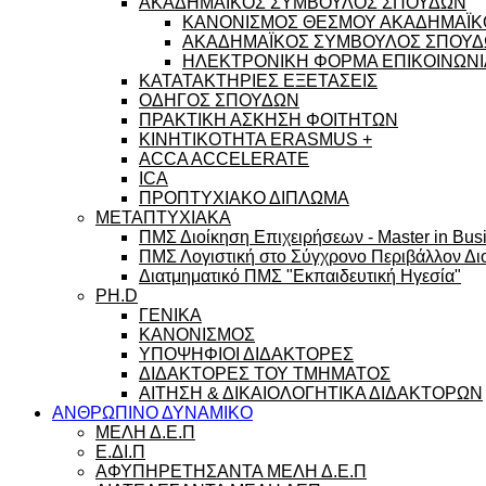
ΑΚΑΔΗΜΑΪΚΟΣ ΣΥΜΒΟΥΛΟΣ ΣΠΟΥΔΩΝ
ΚΑΝΟΝΙΣΜΟΣ ΘΕΣΜΟΥ ΑΚΑΔΗΜΑΪΚ
ΑΚΑΔΗΜΑΪΚΟΣ ΣΥΜΒΟΥΛΟΣ ΣΠΟΥΔΩ
ΗΛΕΚΤΡΟΝΙΚΗ ΦΟΡΜΑ ΕΠΙΚΟΙΝΩΝΙ
ΚΑΤΑΤΑΚΤΗΡΙΕΣ ΕΞΕΤΑΣΕΙΣ
ΟΔΗΓΟΣ ΣΠΟΥΔΩΝ
ΠΡΑΚΤΙΚΗ ΑΣΚΗΣΗ ΦΟΙΤΗΤΩΝ
ΚΙΝΗΤΙΚΟΤΗΤΑ ERASMUS +
ACCA ACCELERATE
ICA
ΠΡΟΠΤΥΧΙΑΚΟ ΔΙΠΛΩΜΑ
ΜΕΤΑΠΤΥΧΙΑΚΑ
ΠΜΣ Διοίκηση Επιχειρήσεων - Master in Busi
ΠΜΣ Λογιστική στο Σύγχρονο Περιβάλλον Διο
Διατμηματικό ΠΜΣ "Εκπαιδευτική Ηγεσία"
PH.D
ΓΕΝΙΚΑ
ΚΑΝΟΝΙΣΜΟΣ
ΥΠΟΨΗΦΙΟΙ ΔΙΔΑΚΤΟΡΕΣ
ΔΙΔΑΚΤΟΡΕΣ ΤΟΥ ΤΜΗΜΑΤΟΣ
ΑΙΤΗΣΗ & ΔΙΚΑΙΟΛΟΓΗΤΙΚΑ ΔΙΔΑΚΤΟΡΩΝ
ΑΝΘΡΩΠΙΝΟ ΔΥΝΑΜΙΚΟ
ΜΕΛΗ Δ.Ε.Π
Ε.ΔΙ.Π
ΑΦΥΠΗΡΕΤΗΣΑΝΤΑ ΜΕΛΗ Δ.Ε.Π