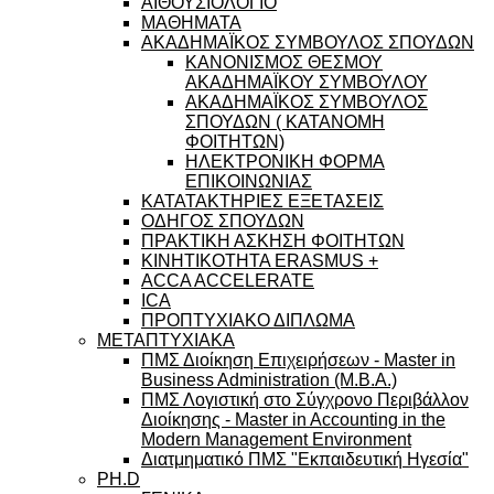
ΑΙΘΟΥΣΙΟΛΟΓΙΟ
ΜΑΘΗΜΑΤΑ
ΑΚΑΔΗΜΑΪΚΟΣ ΣΥΜΒΟΥΛΟΣ ΣΠΟΥΔΩΝ
ΚΑΝΟΝΙΣΜΟΣ ΘΕΣΜΟΥ
ΑΚΑΔΗΜΑΪΚΟΥ ΣΥΜΒΟΥΛΟΥ
ΑΚΑΔΗΜΑΪΚΟΣ ΣΥΜΒΟΥΛΟΣ
ΣΠΟΥΔΩΝ ( ΚΑΤΑΝΟΜΗ
ΦΟΙΤΗΤΩΝ)
ΗΛΕΚΤΡΟΝΙΚΗ ΦΟΡΜΑ
ΕΠΙΚΟΙΝΩΝΙΑΣ
ΚΑΤΑΤΑΚΤΗΡΙΕΣ ΕΞΕΤΑΣΕΙΣ
ΟΔΗΓΟΣ ΣΠΟΥΔΩΝ
ΠΡΑΚΤΙΚΗ ΑΣΚΗΣΗ ΦΟΙΤΗΤΩΝ
ΚΙΝΗΤΙΚΟΤΗΤΑ ERASMUS +
ACCA ACCELERATE
ICA
ΠΡΟΠΤΥΧΙΑΚΟ ΔΙΠΛΩΜΑ
ΜΕΤΑΠΤΥΧΙΑΚΑ
ΠΜΣ Διοίκηση Επιχειρήσεων - Master in
Business Administration (M.B.A.)
ΠΜΣ Λογιστική στο Σύγχρονο Περιβάλλον
Διοίκησης - Master in Accounting in the
Modern Management Environment
Διατμηματικό ΠΜΣ "Εκπαιδευτική Ηγεσία"
PH.D