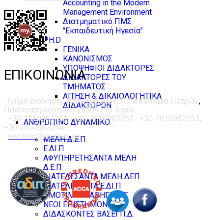
Accounting in the Modern
Management Environment
Διατμηματικό ΠΜΣ
"Εκπαιδευτική Ηγεσία"
PH.D
ΓΕΝΙΚΑ
ΚΑΝΟΝΙΣΜΟΣ
ΥΠΟΨΗΦΙΟΙ ΔΙΔΑΚΤΟΡΕΣ
ΕΠΙΚΟΙΝΩΝΙΑ
ΔΙΔΑΚΤΟΡΕΣ ΤΟΥ
ΤΜΗΜΑΤΟΣ
ΑΙΤΗΣΗ & ΔΙΚΑΙΟΛΟΓΗΤΙΚΑ
Τμήμα Διοίκησης Επιχειρήσεων, Πανεπιστήμιο Πατρών
,
ΔΙΔΑΚΤΟΡΩΝ
Πανεπιστημιούπολη 26504 Ρίο Αχαΐα
+30-2610962251 , +30-2610962252 , +30-2610962253,
ΑΝΘΡΩΠΙΝΟ ΔΥΝΑΜΙΚΟ
+30-2610962254
secretar@upatras.gr
ΜΕΛΗ Δ.Ε.Π
Ε.ΔΙ.Π
ΑΦΥΠΗΡΕΤΗΣΑΝΤΑ ΜΕΛΗ
Δ.Ε.Π
ΔΙΑΤΕΛΕΣΑΝΤΑ ΜΕΛΗ ΔΕΠ
ΔΙΑΤΕΛΕΣΑΝΤΑ Ε.ΔΙ.Π
ΟΜΟΤΙΜΟΙ ΚΑΘΗΓΗΤΕΣ
ΝΕΟΙ ΕΠΙΣΤΗΜΟΝΕΣ
ΔΙΔΑΣΚΟΝΤΕΣ ΒΑΣΕΙ Π.Δ.