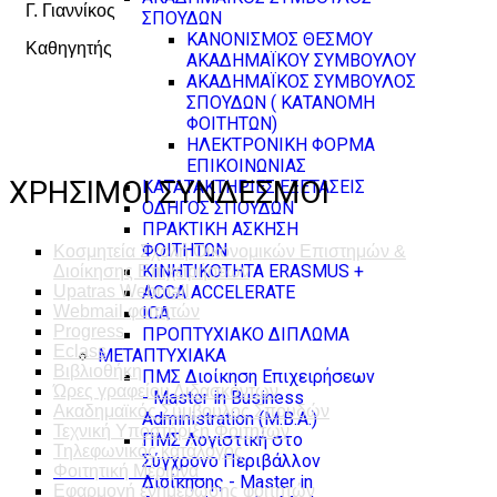
Γ. Γιαννίκος
ΣΠΟΥΔΩΝ
ΚΑΝΟΝΙΣΜΟΣ ΘΕΣΜΟΥ
Καθηγητής
ΑΚΑΔΗΜΑΪΚΟΥ ΣΥΜΒΟΥΛΟΥ
ΑΚΑΔΗΜΑΪΚΟΣ ΣΥΜΒΟΥΛΟΣ
ΣΠΟΥΔΩΝ ( ΚΑΤΑΝΟΜΗ
ΦΟΙΤΗΤΩΝ)
ΗΛΕΚΤΡΟΝΙΚΗ ΦΟΡΜΑ
ΕΠΙΚΟΙΝΩΝΙΑΣ
ΧΡΗΣΙΜΟΙ ΣΥΝΔΕΣΜΟΙ
ΚΑΤΑΤΑΚΤΗΡΙΕΣ ΕΞΕΤΑΣΕΙΣ
ΟΔΗΓΟΣ ΣΠΟΥΔΩΝ
ΠΡΑΚΤΙΚΗ ΑΣΚΗΣΗ
ΦΟΙΤΗΤΩΝ
Κοσμητεία Σχολή Οικονομικών Επιστημών &
ΚΙΝΗΤΙΚΟΤΗΤΑ ERASMUS +
Διοίκησης Επιχειρήσεων
ACCA ACCELERATE
Upatras Webmail
Webmail φοιτητών
ICA
Progress
ΠΡΟΠΤΥΧΙΑΚΟ ΔΙΠΛΩΜΑ
Eclass
ΜΕΤΑΠΤΥΧΙΑΚΑ
Βιβλιοθήκη
ΠΜΣ Διοίκηση Επιχειρήσεων
Ώρες γραφείου Διδασκόντων
- Master in Business
Ακαδημαϊκός Σύμβουλος Σπουδών
Administration (M.B.A.)
Τεχνική Υποστήριξη Φοιτητών
ΠΜΣ Λογιστική στο
Τηλεφωνικός κατάλογος
Σύγχρονο Περιβάλλον
Φοιτητική Μέριμνα
Διοίκησης - Master in
Εφαρμογή ενημέρωσης φοιτητών