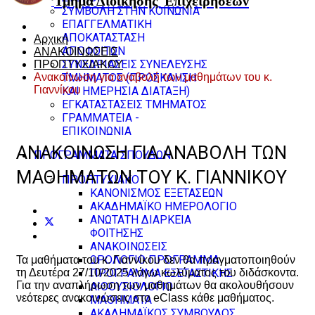
Τμήμα Διοίκησης
Επιχειρήσεων
ΣΥΜΒΟΛΗ ΣΤΗΝ ΚΟΙΝΩΝΙΑ
ΕΠΑΓΓΕΛΜΑΤΙΚΗ
ΑΠΟΚΑΤΑΣΤΑΣΗ
Αρχική
ΑΠΟΦΟΙΤΩΝ
ΑΝΑΚΟΙΝΩΣΕΙΣ
ΣΥΝΕΔΡΙΑΣΕΙΣ ΣΥΝΕΛΕΥΣΗΣ
ΠΡΟΠΤΥΧΙΑΚΟΥ
Ανακοίνωση για αναβολή των μαθημάτων του κ.
ΤΜΗΜΑΤΟΣ (ΠΡΟΣΚΛΗΣΗ
Γιαννίκου
ΚΑΙ ΗΜΕΡΗΣΙΑ ΔΙΑΤΑΞΗ)
ΕΓΚΑΤΑΣΤΑΣΕΙΣ ΤΜΗΜΑΤΟΣ
ΓΡΑΜΜΑΤΕΙΑ -
ΕΠΙΚΟΙΝΩΝΙΑ
ΑΝΑΚΟΊΝΩΣΗ ΓΙΑ ΑΝΑΒΟΛΉ ΤΩΝ
ΠΡΟΓΡΑΜΜΑΤΑ ΣΠΟΥΔΩΝ
ΜΑΘΗΜΆΤΩΝ ΤΟΥ Κ. ΓΙΑΝΝΊΚΟΥ
ΠΡΟΠΤΥΧΙΑΚΟ
ΚΑΝΟΝΙΣΜΟΣ ΕΞΕΤΑΣΕΩΝ
ΑΚΑΔΗΜΑΪΚΟ ΗΜΕΡΟΛΟΓΙΟ
ΑΝΩΤΑΤΗ ΔΙΑΡΚΕΙΑ
ΦΟΙΤΗΣΗΣ
ΑΝΑΚΟΙΝΩΣΕΙΣ
ΩΡΟΛΟΓΙΟ ΠΡΟΓΡΑΜΜΑ
Τα μαθήματα του κ. Γιαννίκου δεν θα πραγματοποιηθούν
ΠΡΟΓΡΑΜΜΑ ΕΞΕΤΑΣΤΙΚΗΣ
τη Δευτέρα 27/10/2025 λόγω κωλύματος του διδάσκοντα.
Για την αναπλήρωση των μαθημάτων θα ακολουθήσουν
ΑΙΘΟΥΣΙΟΛΟΓΙΟ
νεότερες ανακοινώσεις στο eClass κάθε μαθήματος.
ΜΑΘΗΜΑΤΑ
ΑΚΑΔΗΜΑΪΚΟΣ ΣΥΜΒΟΥΛΟΣ