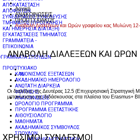
ΑΠΟΚΑΤΑΣΤΑΣΗ
Αρχική
ΑΠΟΦΟΙΤΩΝ
ΑΝΑΚΟΙΝΩΣΕΙΣ
ΣΥΝΕΔΡΙΑΣΕΙΣ ΣΥΝΕΛΕΥΣΗΣ
ΠΡΟΠΤΥΧΙΑΚΟΥ
ΤΜΗΜΑΤΟΣ (ΠΡΟΣΚΛΗΣΗ
Αναβολή Διαλέξεων και Ωρών γραφείου κας Μυλώνη 12
ΚΑΙ ΗΜΕΡΗΣΙΑ ΔΙΑΤΑΞΗ)
ΕΓΚΑΤΑΣΤΑΣΕΙΣ ΤΜΗΜΑΤΟΣ
ΓΡΑΜΜΑΤΕΙΑ -
ΕΠΙΚΟΙΝΩΝΙΑ
ΑΝΑΒΟΛΉ ΔΙΑΛΈΞΕΩΝ ΚΑΙ ΩΡΏΝ Γ
ΓΡΑΜΜΑΤΑ ΣΠΟΥΔΩΝ
ΠΡΟΠΤΥΧΙΑΚΟ
ΚΑΝΟΝΙΣΜΟΣ ΕΞΕΤΑΣΕΩΝ
ΑΚΑΔΗΜΑΪΚΟ ΗΜΕΡΟΛΟΓΙΟ
ΑΝΩΤΑΤΗ ΔΙΑΡΚΕΙΑ
Οι διαλέξεις της Δευτέρας 12.5 (Επιχειρησιακή Στρατηγική 
ΦΟΙΤΗΣΗΣ
μετακίνησης της διδάσκουσας στα πλαίσια του Erasmus+ B
ΑΝΑΚΟΙΝΩΣΕΙΣ
ΩΡΟΛΟΓΙΟ ΠΡΟΓΡΑΜΜΑ
ΠΡΟΓΡΑΜΜΑ ΕΞΕΤΑΣΤΙΚΗΣ
ΑΙΘΟΥΣΙΟΛΟΓΙΟ
ΜΑΘΗΜΑΤΑ
ΑΚΑΔΗΜΑΪΚΟΣ ΣΥΜΒΟΥΛΟΣ
ΣΠΟΥΔΩΝ
ΧΡΗΣΙΜΟΙ ΣΥΝΔΕΣΜΟΙ
ΚΑΝΟΝΙΣΜΟΣ ΘΕΣΜΟΥ