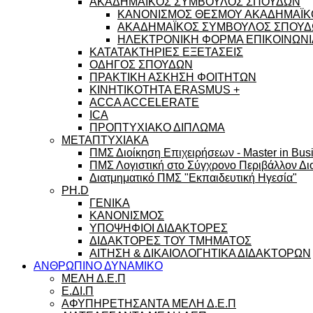
ΑΚΑΔΗΜΑΪΚΟΣ ΣΥΜΒΟΥΛΟΣ ΣΠΟΥΔΩΝ
ΚΑΝΟΝΙΣΜΟΣ ΘΕΣΜΟΥ ΑΚΑΔΗΜΑΪΚ
ΑΚΑΔΗΜΑΪΚΟΣ ΣΥΜΒΟΥΛΟΣ ΣΠΟΥΔΩ
ΗΛΕΚΤΡΟΝΙΚΗ ΦΟΡΜΑ ΕΠΙΚΟΙΝΩΝΙ
ΚΑΤΑΤΑΚΤΗΡΙΕΣ ΕΞΕΤΑΣΕΙΣ
ΟΔΗΓΟΣ ΣΠΟΥΔΩΝ
ΠΡΑΚΤΙΚΗ ΑΣΚΗΣΗ ΦΟΙΤΗΤΩΝ
ΚΙΝΗΤΙΚΟΤΗΤΑ ERASMUS +
ACCA ACCELERATE
ICA
ΠΡΟΠΤΥΧΙΑΚΟ ΔΙΠΛΩΜΑ
ΜΕΤΑΠΤΥΧΙΑΚΑ
ΠΜΣ Διοίκηση Επιχειρήσεων - Master in Busi
ΠΜΣ Λογιστική στο Σύγχρονο Περιβάλλον Διο
Διατμηματικό ΠΜΣ "Εκπαιδευτική Ηγεσία"
PH.D
ΓΕΝΙΚΑ
ΚΑΝΟΝΙΣΜΟΣ
ΥΠΟΨΗΦΙΟΙ ΔΙΔΑΚΤΟΡΕΣ
ΔΙΔΑΚΤΟΡΕΣ ΤΟΥ ΤΜΗΜΑΤΟΣ
ΑΙΤΗΣΗ & ΔΙΚΑΙΟΛΟΓΗΤΙΚΑ ΔΙΔΑΚΤΟΡΩΝ
ΑΝΘΡΩΠΙΝΟ ΔΥΝΑΜΙΚΟ
ΜΕΛΗ Δ.Ε.Π
Ε.ΔΙ.Π
ΑΦΥΠΗΡΕΤΗΣΑΝΤΑ ΜΕΛΗ Δ.Ε.Π