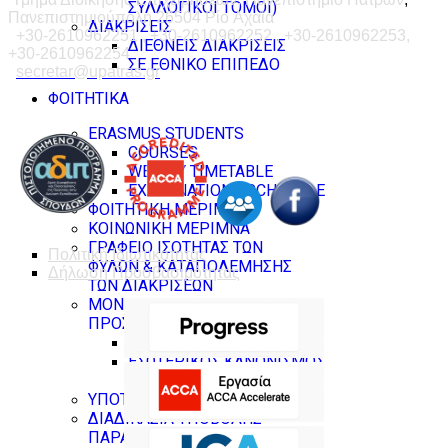
ΣΥΛΛΟΓΙΚΟΙ ΤΟΜΟΙ)
Πανεπιστημιούπολη 26504 Ρίο Αχαΐα
ΔΙΑΚΡΙΣΕΙΣ
+30-2610962251 , +30-2610962252 , +30-2610962253,
ΔΙΕΘΝΕΙΣ ΔΙΑΚΡΙΣΕΙΣ
+30-2610962254
ΣΕ ΕΘΝΙΚΟ ΕΠΙΠΕΔΟ
secretar@upatras.gr
ΦΟΙΤΗΤΙΚΑ
ERASMUS STUDENTS
COURSES
WEEKLY TIMETABLE
EXAMINATIONS SCHEDULE
ΦΟΙΤΗΤΙΚΗ ΜΕΡΙΜΝΑ
ΚΟΙΝΩΝΙΚΗ ΜΕΡΙΜΝΑ
ΓΡΑΦΕΙΟ ΙΣΟΤΗΤΑΣ ΤΩΝ
Πολιτική Ιδιωτικοτητας
ΦΥΛΩΝ & ΚΑΤΑΠΟΛΕΜΗΣΗΣ
Δήλωση Προσβασιμότητας
ΤΩΝ ΔΙΑΚΡΙΣΕΩΝ
ΜΟΝΑΔΑ ΙΣΟΤΙΜΗΣ
ΠΡΟΣΒΑΣΗΣ
ΙΣΤΟΤΟΠΟΣ
ΕΣΩΤΕΡΙΚΟΣ ΚΑΝΟΝΙΣΜΟΣ
ΛΕΙΤΟΥΡΓΙΑΣ
ΥΠΟΤΡΟΦΙΕΣ
ΔΙΑΔΙΚΑΣΙΑ ΥΠΟΒΟΛΗΣ
ΠΑΡΑΠΟΝΩΝ