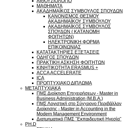
ΑΙΘΟΥΣΙΟΛΟΓΙΟ
ΜΑΘΗΜΑΤΑ
ΑΚΑΔΗΜΑΪΚΟΣ ΣΥΜΒΟΥΛΟΣ ΣΠΟΥΔΩΝ
ΚΑΝΟΝΙΣΜΟΣ ΘΕΣΜΟΥ
ΑΚΑΔΗΜΑΪΚΟΥ ΣΥΜΒΟΥΛΟΥ
ΑΚΑΔΗΜΑΪΚΟΣ ΣΥΜΒΟΥΛΟΣ
ΣΠΟΥΔΩΝ ( ΚΑΤΑΝΟΜΗ
ΦΟΙΤΗΤΩΝ)
ΗΛΕΚΤΡΟΝΙΚΗ ΦΟΡΜΑ
ΕΠΙΚΟΙΝΩΝΙΑΣ
ΚΑΤΑΤΑΚΤΗΡΙΕΣ ΕΞΕΤΑΣΕΙΣ
ΟΔΗΓΟΣ ΣΠΟΥΔΩΝ
ΠΡΑΚΤΙΚΗ ΑΣΚΗΣΗ ΦΟΙΤΗΤΩΝ
ΚΙΝΗΤΙΚΟΤΗΤΑ ERASMUS +
ACCA ACCELERATE
ICA
ΠΡΟΠΤΥΧΙΑΚΟ ΔΙΠΛΩΜΑ
ΜΕΤΑΠΤΥΧΙΑΚΑ
ΠΜΣ Διοίκηση Επιχειρήσεων - Master in
Business Administration (M.B.A.)
ΠΜΣ Λογιστική στο Σύγχρονο Περιβάλλον
Διοίκησης - Master in Accounting in the
Modern Management Environment
Διατμηματικό ΠΜΣ "Εκπαιδευτική Ηγεσία"
PH.D