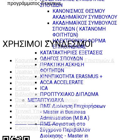
προγράμματος Erasmus.
ΣΠΟΥΔΩΝ
ΚΑΝΟΝΙΣΜΟΣ ΘΕΣΜΟΥ
ΑΚΑΔΗΜΑΪΚΟΥ ΣΥΜΒΟΥΛΟΥ
ΑΚΑΔΗΜΑΪΚΟΣ ΣΥΜΒΟΥΛΟΣ
ΣΠΟΥΔΩΝ ( ΚΑΤΑΝΟΜΗ
ΦΟΙΤΗΤΩΝ)
ΗΛΕΚΤΡΟΝΙΚΗ ΦΟΡΜΑ
ΧΡΗΣΙΜΟΙ ΣΥΝΔΕΣΜΟΙ
ΕΠΙΚΟΙΝΩΝΙΑΣ
ΚΑΤΑΤΑΚΤΗΡΙΕΣ ΕΞΕΤΑΣΕΙΣ
ΟΔΗΓΟΣ ΣΠΟΥΔΩΝ
Κοσμητεία Σχολή Οικονομικών Επιστημών &
ΠΡΑΚΤΙΚΗ ΑΣΚΗΣΗ
Διοίκησης Επιχειρήσεων
ΦΟΙΤΗΤΩΝ
Upatras Webmail
ΚΙΝΗΤΙΚΟΤΗΤΑ ERASMUS +
Webmail φοιτητών
ACCA ACCELERATE
Progress
ICA
Eclass
ΠΡΟΠΤΥΧΙΑΚΟ ΔΙΠΛΩΜΑ
Βιβλιοθήκη
ΜΕΤΑΠΤΥΧΙΑΚΑ
Ώρες γραφείου Διδασκόντων
Ακαδημαϊκός Σύμβουλος Σπουδών
ΠΜΣ Διοίκηση Επιχειρήσεων
Τεχνική Υποστήριξη Φοιτητών
- Master in Business
Τηλεφωνικός κατάλογος
Administration (M.B.A.)
Φοιτητική Μέριμνα
ΠΜΣ Λογιστική στο
Εφαρμογή ενημέρωσης φοιτητών
Σύγχρονο Περιβάλλον
Διοίκησης - Master in