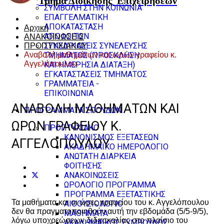
Τμήμα Διοίκησης
Επιχειρήσεων
ΣΥΜΒΟΛΗ ΣΤΗΝ ΚΟΙΝΩΝΙΑ
ΕΠΑΓΓΕΛΜΑΤΙΚΗ
ΑΠΟΚΑΤΑΣΤΑΣΗ
Αρχική
ΑΠΟΦΟΙΤΩΝ
ΑΝΑΚΟΙΝΩΣΕΙΣ
ΣΥΝΕΔΡΙΑΣΕΙΣ ΣΥΝΕΛΕΥΣΗΣ
ΠΡΟΠΤΥΧΙΑΚΟΥ
Αναβολή μαθημάτων και ωρών γραφείου κ.
ΤΜΗΜΑΤΟΣ (ΠΡΟΣΚΛΗΣΗ
Αγγελόπουλου
ΚΑΙ ΗΜΕΡΗΣΙΑ ΔΙΑΤΑΞΗ)
ΕΓΚΑΤΑΣΤΑΣΕΙΣ ΤΜΗΜΑΤΟΣ
ΓΡΑΜΜΑΤΕΙΑ -
ΕΠΙΚΟΙΝΩΝΙΑ
ΑΝΑΒΟΛΉ ΜΑΘΗΜΆΤΩΝ ΚΑΙ
ΠΡΟΓΡΑΜΜΑΤΑ ΣΠΟΥΔΩΝ
ΩΡΏΝ ΓΡΑΦΕΊΟΥ Κ.
ΠΡΟΠΤΥΧΙΑΚΟ
ΚΑΝΟΝΙΣΜΟΣ ΕΞΕΤΑΣΕΩΝ
ΑΓΓΕΛΌΠΟΥΛΟΥ
ΑΚΑΔΗΜΑΪΚΟ ΗΜΕΡΟΛΟΓΙΟ
ΑΝΩΤΑΤΗ ΔΙΑΡΚΕΙΑ
ΦΟΙΤΗΣΗΣ
ΑΝΑΚΟΙΝΩΣΕΙΣ
ΩΡΟΛΟΓΙΟ ΠΡΟΓΡΑΜΜΑ
ΠΡΟΓΡΑΜΜΑ ΕΞΕΤΑΣΤΙΚΗΣ
Τα μαθήματα και οι ώρες γραφείου του κ. Αγγελόπουλου
ΑΙΘΟΥΣΙΟΛΟΓΙΟ
δεν θα πραγματοποιηθούν αυτή την εβδομάδα (5/5-9/5),
ΜΑΘΗΜΑΤΑ
λόγω υποχρεώσεων διδασκαλίας στο πλαίσιο του
ΑΚΑΔΗΜΑΪΚΟΣ ΣΥΜΒΟΥΛΟΣ