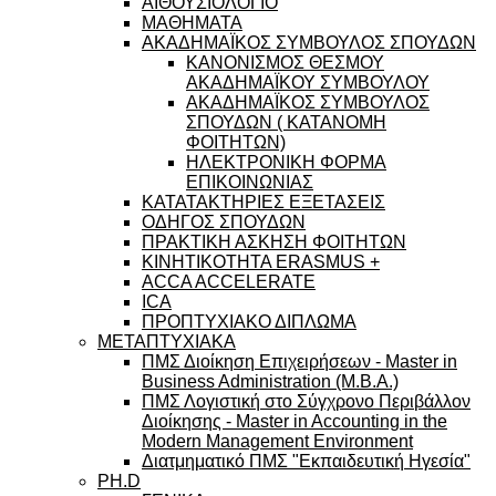
ΑΙΘΟΥΣΙΟΛΟΓΙΟ
ΜΑΘΗΜΑΤΑ
ΑΚΑΔΗΜΑΪΚΟΣ ΣΥΜΒΟΥΛΟΣ ΣΠΟΥΔΩΝ
ΚΑΝΟΝΙΣΜΟΣ ΘΕΣΜΟΥ
ΑΚΑΔΗΜΑΪΚΟΥ ΣΥΜΒΟΥΛΟΥ
ΑΚΑΔΗΜΑΪΚΟΣ ΣΥΜΒΟΥΛΟΣ
ΣΠΟΥΔΩΝ ( ΚΑΤΑΝΟΜΗ
ΦΟΙΤΗΤΩΝ)
ΗΛΕΚΤΡΟΝΙΚΗ ΦΟΡΜΑ
ΕΠΙΚΟΙΝΩΝΙΑΣ
ΚΑΤΑΤΑΚΤΗΡΙΕΣ ΕΞΕΤΑΣΕΙΣ
ΟΔΗΓΟΣ ΣΠΟΥΔΩΝ
ΠΡΑΚΤΙΚΗ ΑΣΚΗΣΗ ΦΟΙΤΗΤΩΝ
ΚΙΝΗΤΙΚΟΤΗΤΑ ERASMUS +
ACCA ACCELERATE
ICA
ΠΡΟΠΤΥΧΙΑΚΟ ΔΙΠΛΩΜΑ
ΜΕΤΑΠΤΥΧΙΑΚΑ
ΠΜΣ Διοίκηση Επιχειρήσεων - Master in
Business Administration (M.B.A.)
ΠΜΣ Λογιστική στο Σύγχρονο Περιβάλλον
Διοίκησης - Master in Accounting in the
Modern Management Environment
Διατμηματικό ΠΜΣ "Εκπαιδευτική Ηγεσία"
PH.D