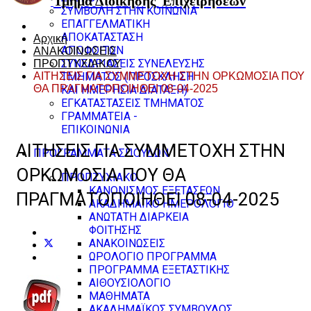
Τμήμα Διοίκησης
Επιχειρήσεων
ΣΥΜΒΟΛΗ ΣΤΗΝ ΚΟΙΝΩΝΙΑ
ΕΠΑΓΓΕΛΜΑΤΙΚΗ
ΑΠΟΚΑΤΑΣΤΑΣΗ
Αρχική
ΑΠΟΦΟΙΤΩΝ
ΑΝΑΚΟΙΝΩΣΕΙΣ
ΣΥΝΕΔΡΙΑΣΕΙΣ ΣΥΝΕΛΕΥΣΗΣ
ΠΡΟΠΤΥΧΙΑΚΟΥ
ΑΙΤΗΣΕΙΣ ΓΙΑ ΣΥΜΜΕΤΟΧΗ ΣΤΗΝ ΟΡΚΩΜΟΣΙΑ ΠΟΥ
ΤΜΗΜΑΤΟΣ (ΠΡΟΣΚΛΗΣΗ
ΘΑ ΠΡΑΓΜΑΤΟΠΟΙΗΘΕΙ 08-04-2025
ΚΑΙ ΗΜΕΡΗΣΙΑ ΔΙΑΤΑΞΗ)
ΕΓΚΑΤΑΣΤΑΣΕΙΣ ΤΜΗΜΑΤΟΣ
ΓΡΑΜΜΑΤΕΙΑ -
ΕΠΙΚΟΙΝΩΝΙΑ
ΑΙΤΗΣΕΙΣ ΓΙΑ ΣΥΜΜΕΤΟΧΗ ΣΤΗΝ
ΠΡΟΓΡΑΜΜΑΤΑ ΣΠΟΥΔΩΝ
ΟΡΚΩΜΟΣΙΑ ΠΟΥ ΘΑ
ΠΡΟΠΤΥΧΙΑΚΟ
ΚΑΝΟΝΙΣΜΟΣ ΕΞΕΤΑΣΕΩΝ
ΠΡΑΓΜΑΤΟΠΟΙΗΘΕΙ 08-04-2025
ΑΚΑΔΗΜΑΪΚΟ ΗΜΕΡΟΛΟΓΙΟ
ΑΝΩΤΑΤΗ ΔΙΑΡΚΕΙΑ
ΦΟΙΤΗΣΗΣ
ΑΝΑΚΟΙΝΩΣΕΙΣ
ΩΡΟΛΟΓΙΟ ΠΡΟΓΡΑΜΜΑ
ΠΡΟΓΡΑΜΜΑ ΕΞΕΤΑΣΤΙΚΗΣ
ΑΙΘΟΥΣΙΟΛΟΓΙΟ
ΜΑΘΗΜΑΤΑ
ΑΚΑΔΗΜΑΪΚΟΣ ΣΥΜΒΟΥΛΟΣ