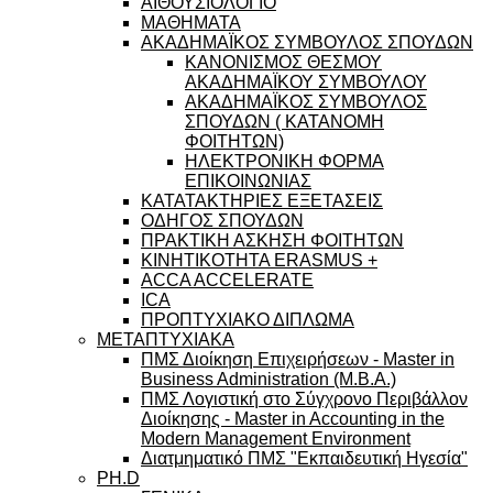
ΑΙΘΟΥΣΙΟΛΟΓΙΟ
ΜΑΘΗΜΑΤΑ
ΑΚΑΔΗΜΑΪΚΟΣ ΣΥΜΒΟΥΛΟΣ ΣΠΟΥΔΩΝ
ΚΑΝΟΝΙΣΜΟΣ ΘΕΣΜΟΥ
ΑΚΑΔΗΜΑΪΚΟΥ ΣΥΜΒΟΥΛΟΥ
ΑΚΑΔΗΜΑΪΚΟΣ ΣΥΜΒΟΥΛΟΣ
ΣΠΟΥΔΩΝ ( ΚΑΤΑΝΟΜΗ
ΦΟΙΤΗΤΩΝ)
ΗΛΕΚΤΡΟΝΙΚΗ ΦΟΡΜΑ
ΕΠΙΚΟΙΝΩΝΙΑΣ
ΚΑΤΑΤΑΚΤΗΡΙΕΣ ΕΞΕΤΑΣΕΙΣ
ΟΔΗΓΟΣ ΣΠΟΥΔΩΝ
ΠΡΑΚΤΙΚΗ ΑΣΚΗΣΗ ΦΟΙΤΗΤΩΝ
ΚΙΝΗΤΙΚΟΤΗΤΑ ERASMUS +
ACCA ACCELERATE
ICA
ΠΡΟΠΤΥΧΙΑΚΟ ΔΙΠΛΩΜΑ
ΜΕΤΑΠΤΥΧΙΑΚΑ
ΠΜΣ Διοίκηση Επιχειρήσεων - Master in
Business Administration (M.B.A.)
ΠΜΣ Λογιστική στο Σύγχρονο Περιβάλλον
Διοίκησης - Master in Accounting in the
Modern Management Environment
Διατμηματικό ΠΜΣ "Εκπαιδευτική Ηγεσία"
PH.D