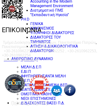
Accounting in the Modern
Management Environment
Διατμηματικό ΠΜΣ
"Εκπαιδευτική Ηγεσία"
PH.D
ΓΕΝΙΚΑ
ΚΑΝΟΝΙΣΜΟΣ
ΕΠΙΚΟΙΝΩΝΙΑ
ΥΠΟΨΗΦΙΟΙ ΔΙΔΑΚΤΟΡΕΣ
ΔΙΔΑΚΤΟΡΕΣ ΤΟΥ
ΤΜΗΜΑΤΟΣ
Τμήμα Διοίκησης Επιχειρήσεων, Πανεπιστήμιο Πατρών
,
ΑΙΤΗΣΗ & ΔΙΚΑΙΟΛΟΓΗΤΙΚΑ
Πανεπιστημιούπολη 26504 Ρίο Αχαΐα
ΔΙΔΑΚΤΟΡΩΝ
+30-2610962251 , +30-2610962252 , +30-2610962253,
+30-2610962254
ΑΝΘΡΩΠΙΝΟ ΔΥΝΑΜΙΚΟ
secretar@upatras.gr
ΜΕΛΗ Δ.Ε.Π
Ε.ΔΙ.Π
ΑΦΥΠΗΡΕΤΗΣΑΝΤΑ ΜΕΛΗ
Δ.Ε.Π
ΔΙΑΤΕΛΕΣΑΝΤΑ ΜΕΛΗ ΔΕΠ
ΔΙΑΤΕΛΕΣΑΝΤΑ Ε.ΔΙ.Π
ΟΜΟΤΙΜΟΙ ΚΑΘΗΓΗΤΕΣ
ΝΕΟΙ ΕΠΙΣΤΗΜΟΝΕΣ
ΔΙΔΑΣΚΟΝΤΕΣ ΒΑΣΕΙ Π.Δ.
Πολιτική Ιδιωτικοτητας