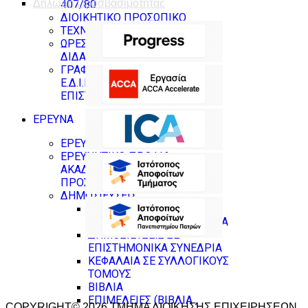
Δήλωση Προσβασιμότητας
407/80
ΔΙΟΙΚΗΤΙΚΟ ΠΡΟΣΩΠΙΚΟ
ΤΕΧΝΙΚΟΙ ΥΠΕΥΘΥΝΟΙ
ΩΡΕΣ ΓΡΑΦΕΙΟΥ
ΔΙΔΑΣΚΟΝΤΩΝ
ΓΡΑΦΕΙΑ ΜΕΛΩΝ Δ.Ε.Π ,
Ε.Δ.Ι.Π & ΝΕΩΝ
ΕΠΙΣΤΗΜΟΝΩΝ
ΕΡΕΥΝΑ
ΕΡΕΥΝΗΤΙΚΑ ΕΡΓΑΣΤΗΡΙΑ
ΕΡΕΥΝΗΤΙΚΟ ΠΡΟΦΙΛ
ΑΚΑΔΗΜΑΪΚΟΥ
ΠΡΟΣΩΠΙΚΟΥ
ΔΗΜΟΣΙΕΥΣΕΙΣ
ΔΗΜΟΣΙΕΥΣΕΙΣ ΣΕ
ΕΠΙΣΤΗΜΟΝΙΚΑ ΠΕΡΙΟΔΙΚΑ
ΔΗΜΟΣΙΕΥΣΕΙΣ ΣΕ
ΕΠΙΣΤΗΜΟΝΙΚΑ ΣΥΝΕΔΡΙΑ
ΚΕΦΑΛΑΙΑ ΣΕ ΣΥΛΛΟΓΙΚΟΥΣ
ΤΟΜΟΥΣ
ΒΙΒΛΙΑ
ΕΠΙΜΕΛΕΙΕΣ (ΒΙΒΛΙΑ ,
COPYRIGHT© 2026 ΤΜΗΜΑ ΔΙΟΙΚΗΣΗΣ ΕΠΙΧΕΙΡΗΣΕΩΝ