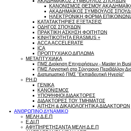
ΑΚΑΔΗΜΑΪΚΟΣ ΣΥΜΒΟΥΛΟΣ ΣΠΟΥΔΩΝ
ΚΑΝΟΝΙΣΜΟΣ ΘΕΣΜΟΥ ΑΚΑΔΗΜΑΪΚ
ΑΚΑΔΗΜΑΪΚΟΣ ΣΥΜΒΟΥΛΟΣ ΣΠΟΥΔΩ
ΗΛΕΚΤΡΟΝΙΚΗ ΦΟΡΜΑ ΕΠΙΚΟΙΝΩΝΙ
ΚΑΤΑΤΑΚΤΗΡΙΕΣ ΕΞΕΤΑΣΕΙΣ
ΟΔΗΓΟΣ ΣΠΟΥΔΩΝ
ΠΡΑΚΤΙΚΗ ΑΣΚΗΣΗ ΦΟΙΤΗΤΩΝ
ΚΙΝΗΤΙΚΟΤΗΤΑ ERASMUS +
ACCA ACCELERATE
ICA
ΠΡΟΠΤΥΧΙΑΚΟ ΔΙΠΛΩΜΑ
ΜΕΤΑΠΤΥΧΙΑΚΑ
ΠΜΣ Διοίκηση Επιχειρήσεων - Master in Busi
ΠΜΣ Λογιστική στο Σύγχρονο Περιβάλλον Διο
Διατμηματικό ΠΜΣ "Εκπαιδευτική Ηγεσία"
PH.D
ΓΕΝΙΚΑ
ΚΑΝΟΝΙΣΜΟΣ
ΥΠΟΨΗΦΙΟΙ ΔΙΔΑΚΤΟΡΕΣ
ΔΙΔΑΚΤΟΡΕΣ ΤΟΥ ΤΜΗΜΑΤΟΣ
ΑΙΤΗΣΗ & ΔΙΚΑΙΟΛΟΓΗΤΙΚΑ ΔΙΔΑΚΤΟΡΩΝ
ΑΝΘΡΩΠΙΝΟ ΔΥΝΑΜΙΚΟ
ΜΕΛΗ Δ.Ε.Π
Ε.ΔΙ.Π
ΑΦΥΠΗΡΕΤΗΣΑΝΤΑ ΜΕΛΗ Δ.Ε.Π