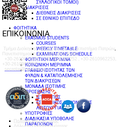
ΣΥΛΛΟΓΙΚΟΙ ΤΟΜΟΙ)
ΔΙΑΚΡΙΣΕΙΣ
ΔΙΕΘΝΕΙΣ ΔΙΑΚΡΙΣΕΙΣ
ΣΕ ΕΘΝΙΚΟ ΕΠΙΠΕΔΟ
ΦΟΙΤΗΤΙΚΑ
ΕΠΙΚΟΙΝΩΝΙΑ
ERASMUS STUDENTS
COURSES
WEEKLY TIMETABLE
Τμήμα Διοίκησης Επιχειρήσεων, Πανεπιστήμιο Πατρών
,
EXAMINATIONS SCHEDULE
Πανεπιστημιούπολη 26504 Ρίο Αχαΐα
+30-2610962251 , +30-2610962252 , +30-2610962253,
ΦΟΙΤΗΤΙΚΗ ΜΕΡΙΜΝΑ
+30-2610962254
ΚΟΙΝΩΝΙΚΗ ΜΕΡΙΜΝΑ
secretar@upatras.gr
ΓΡΑΦΕΙΟ ΙΣΟΤΗΤΑΣ ΤΩΝ
ΦΥΛΩΝ & ΚΑΤΑΠΟΛΕΜΗΣΗΣ
ΤΩΝ ΔΙΑΚΡΙΣΕΩΝ
ΜΟΝΑΔΑ ΙΣΟΤΙΜΗΣ
ΠΡΟΣΒΑΣΗΣ
ΙΣΤΟΤΟΠΟΣ
ΕΣΩΤΕΡΙΚΟΣ ΚΑΝΟΝΙΣΜΟΣ
ΛΕΙΤΟΥΡΓΙΑΣ
ΥΠΟΤΡΟΦΙΕΣ
ΔΙΑΔΙΚΑΣΙΑ ΥΠΟΒΟΛΗΣ
Πολιτική Ιδιωτικοτητας
ΠΑΡΑΠΟΝΩΝ
Δήλωση Προσβασιμότητας