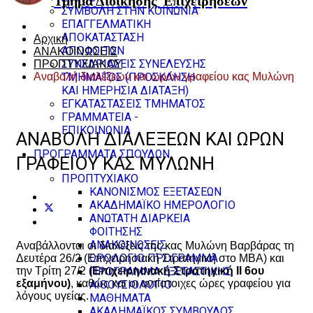
Τμήμα Διοίκησης
Επιχειρήσεων
ΣΥΜΒΟΛΗ ΣΤΗΝ ΚΟΙΝΩΝΙΑ
ΕΠΑΓΓΕΛΜΑΤΙΚΗ
ΑΠΟΚΑΤΑΣΤΑΣΗ
Αρχική
ΑΠΟΦΟΙΤΩΝ
ΑΝΑΚΟΙΝΩΣΕΙΣ
ΣΥΝΕΔΡΙΑΣΕΙΣ ΣΥΝΕΛΕΥΣΗΣ
ΠΡΟΠΤΥΧΙΑΚΟΥ
Αναβολή διαλέξεων και ωρών γραφείου κας Μυλώνη
ΤΜΗΜΑΤΟΣ (ΠΡΟΣΚΛΗΣΗ
ΚΑΙ ΗΜΕΡΗΣΙΑ ΔΙΑΤΑΞΗ)
ΕΓΚΑΤΑΣΤΑΣΕΙΣ ΤΜΗΜΑΤΟΣ
ΓΡΑΜΜΑΤΕΙΑ -
ΕΠΙΚΟΙΝΩΝΙΑ
ΑΝΑΒΟΛΉ ΔΙΑΛΈΞΕΩΝ ΚΑΙ ΩΡΏΝ
ΠΡΟΓΡΑΜΜΑΤΑ ΣΠΟΥΔΩΝ
ΓΡΑΦΕΊΟΥ ΚΑΣ ΜΥΛΏΝΗ
ΠΡΟΠΤΥΧΙΑΚΟ
ΚΑΝΟΝΙΣΜΟΣ ΕΞΕΤΑΣΕΩΝ
ΑΚΑΔΗΜΑΪΚΟ ΗΜΕΡΟΛΟΓΙΟ
ΑΝΩΤΑΤΗ ΔΙΑΡΚΕΙΑ
ΦΟΙΤΗΣΗΣ
ΑΝΑΚΟΙΝΩΣΕΙΣ
Αναβάλλονται οι διαλέξεις της κας Μυλώνη Βαρβάρας τη
ΩΡΟΛΟΓΙΟ ΠΡΟΓΡΑΜΜΑ
Δευτέρα 26/2 (Επιχειρησιακή Στρατηγική στο ΜΒΑ) και
ΠΡΟΓΡΑΜΜΑ ΕΞΕΤΑΣΤΙΚΗΣ
την Τρίτη 27/2
(Επιχειρησιακή Στρατηγική ΙΙ 6ου
εξαμήνου)
, καθώς και οι αντίστοιχες ώρες γραφείου για
ΑΙΘΟΥΣΙΟΛΟΓΙΟ
λόγους υγείας.
ΜΑΘΗΜΑΤΑ
ΑΚΑΔΗΜΑΪΚΟΣ ΣΥΜΒΟΥΛΟΣ