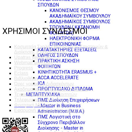
ΣΠΟΥΔΩΝ
ΚΑΝΟΝΙΣΜΟΣ ΘΕΣΜΟΥ
ΑΚΑΔΗΜΑΪΚΟΥ ΣΥΜΒΟΥΛΟΥ
ΑΚΑΔΗΜΑΪΚΟΣ ΣΥΜΒΟΥΛΟΣ
ΣΠΟΥΔΩΝ ( ΚΑΤΑΝΟΜΗ
ΧΡΗΣΙΜΟΙ ΣΥΝΔΕΣΜΟΙ
ΦΟΙΤΗΤΩΝ)
ΗΛΕΚΤΡΟΝΙΚΗ ΦΟΡΜΑ
ΕΠΙΚΟΙΝΩΝΙΑΣ
Κοσμητεία Σχολή Οικονομικών Επιστημών &
ΚΑΤΑΤΑΚΤΗΡΙΕΣ ΕΞΕΤΑΣΕΙΣ
Διοίκησης Επιχειρήσεων
ΟΔΗΓΟΣ ΣΠΟΥΔΩΝ
Upatras Webmail
ΠΡΑΚΤΙΚΗ ΑΣΚΗΣΗ
Webmail φοιτητών
ΦΟΙΤΗΤΩΝ
Progress
ΚΙΝΗΤΙΚΟΤΗΤΑ ERASMUS +
Eclass
ACCA ACCELERATE
Βιβλιοθήκη
ICA
Ώρες γραφείου Διδασκόντων
ΠΡΟΠΤΥΧΙΑΚΟ ΔΙΠΛΩΜΑ
Ακαδημαϊκός Σύμβουλος Σπουδών
ΜΕΤΑΠΤΥΧΙΑΚΑ
Τεχνική Υποστήριξη Φοιτητών
ΠΜΣ Διοίκηση Επιχειρήσεων
Τηλεφωνικός κατάλογος
Φοιτητική Μέριμνα
- Master in Business
Εφαρμογή ενημέρωσης φοιτητών
Administration (M.B.A.)
ΠΜΣ Λογιστική στο
Σύγχρονο Περιβάλλον
Διοίκησης - Master in