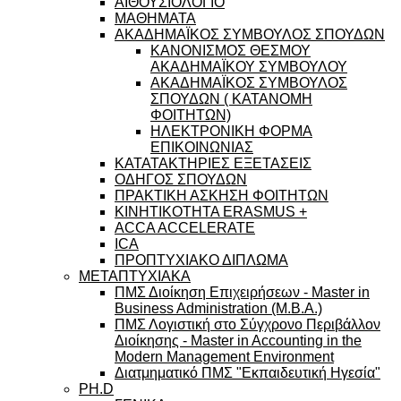
ΑΙΘΟΥΣΙΟΛΟΓΙΟ
ΜΑΘΗΜΑΤΑ
ΑΚΑΔΗΜΑΪΚΟΣ ΣΥΜΒΟΥΛΟΣ ΣΠΟΥΔΩΝ
ΚΑΝΟΝΙΣΜΟΣ ΘΕΣΜΟΥ
ΑΚΑΔΗΜΑΪΚΟΥ ΣΥΜΒΟΥΛΟΥ
ΑΚΑΔΗΜΑΪΚΟΣ ΣΥΜΒΟΥΛΟΣ
ΣΠΟΥΔΩΝ ( ΚΑΤΑΝΟΜΗ
ΦΟΙΤΗΤΩΝ)
ΗΛΕΚΤΡΟΝΙΚΗ ΦΟΡΜΑ
ΕΠΙΚΟΙΝΩΝΙΑΣ
ΚΑΤΑΤΑΚΤΗΡΙΕΣ ΕΞΕΤΑΣΕΙΣ
ΟΔΗΓΟΣ ΣΠΟΥΔΩΝ
ΠΡΑΚΤΙΚΗ ΑΣΚΗΣΗ ΦΟΙΤΗΤΩΝ
ΚΙΝΗΤΙΚΟΤΗΤΑ ERASMUS +
ACCA ACCELERATE
ICA
ΠΡΟΠΤΥΧΙΑΚΟ ΔΙΠΛΩΜΑ
ΜΕΤΑΠΤΥΧΙΑΚΑ
ΠΜΣ Διοίκηση Επιχειρήσεων - Master in
Business Administration (M.B.A.)
ΠΜΣ Λογιστική στο Σύγχρονο Περιβάλλον
Διοίκησης - Master in Accounting in the
Modern Management Environment
Διατμηματικό ΠΜΣ "Εκπαιδευτική Ηγεσία"
PH.D