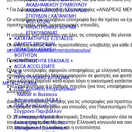
ΑΚΑΔΗΜΑΪΚΟΥ ΣΥΜΒΟΥΛΟΥ
* Για Διδακτορικές Σπουδές 17 υποτροφίες «ΑΝΔΡΕΑΣ ΜΕΝ
ΑΚΑΔΗΜΑΪΚΟΣ ΣΥΜΒΟΥΛΟΣ
ΣΠΟΥΔΩΝ ( ΚΑΤΑΝΟΜΗ
Οι υποψήφιοι για να λάβουν υποτροφία δεν θα πρέπει να έχ
ΦΟΙΤΗΤΩΝ)
προπτυχιακές ή/και, μεταπτυχιακές σπουδές.
ΗΛΕΚΤΡΟΝΙΚΗ ΦΟΡΜΑ
ΕΠΙΚΟΙΝΩΝΙΑΣ
Η υποβολή των αιτήσεων για όλες τις υποτροφίες θα γίνεται
ΚΑΤΑΤΑΚΤΗΡΙΕΣ ΕΞΕΤΑΣΕΙΣ
ΟΔΗΓΟΣ ΣΠΟΥΔΩΝ
Οι αιτήσεις καθώς και οι προϋποθέσεις υποβολής για κάθε 
ΠΡΑΚΤΙΚΗ ΑΣΚΗΣΗ
scholarships/ypotrofies-mentzelopoulos/
ΦΟΙΤΗΤΩΝ
Προϋποθέσεις
ΚΙΝΗΤΙΚΟΤΗΤΑ ERASMUS +
ACCA ACCELERATE
Όλες οι υποτροφίες αφορούν υποψηφίους με ελληνική καταγω
ICA
σπουδές σε επίπεδο Μάστερ αφορούν σε φοιτητές και φοιτήτ
ΠΡΟΠΤΥΧΙΑΚΟ ΔΙΠΛΩΜΑ
Στην επιλογή βαρύνει κατά κύριο λόγο η οικονομική κατάσ
ΜΕΤΑΠΤΥΧΙΑΚΑ
στο Πανεπιστήμιο ή ο βαθμός πτυχίου (για τους υποψήφιους
ΠΜΣ Διοίκηση Επιχειρήσεων
υπότροφου.
- Master in Business
Administration (M.B.A.)
Δικαίωμα υποβολής αίτησης για τις υποτροφίες για προπτυ
ΠΜΣ Λογιστική στο
υποτροφίες δίνονται μόνο για σπουδές στο Πανεπιστήμιο Π
Σύγχρονο Περιβάλλον
Διοίκησης - Master in
Οι 17 υποτροφίες για Διδακτορικές Σπουδές αφορούν όλα τα
Accounting in the Modern
τους και η χρησιμότητάς της στην Ελληνική κοινωνία και ο
έτη σπουδών κ.λπ.) καθώς και η εντοπιότητα.
Management Environment