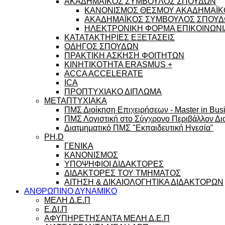
ΑΚΑΔΗΜΑΪΚΟΣ ΣΥΜΒΟΥΛΟΣ ΣΠΟΥΔΩΝ
ΚΑΝΟΝΙΣΜΟΣ ΘΕΣΜΟΥ ΑΚΑΔΗΜΑΪΚ
ΑΚΑΔΗΜΑΪΚΟΣ ΣΥΜΒΟΥΛΟΣ ΣΠΟΥΔΩ
ΗΛΕΚΤΡΟΝΙΚΗ ΦΟΡΜΑ ΕΠΙΚΟΙΝΩΝΙ
ΚΑΤΑΤΑΚΤΗΡΙΕΣ ΕΞΕΤΑΣΕΙΣ
ΟΔΗΓΟΣ ΣΠΟΥΔΩΝ
ΠΡΑΚΤΙΚΗ ΑΣΚΗΣΗ ΦΟΙΤΗΤΩΝ
ΚΙΝΗΤΙΚΟΤΗΤΑ ERASMUS +
ACCA ACCELERATE
ICA
ΠΡΟΠΤΥΧΙΑΚΟ ΔΙΠΛΩΜΑ
ΜΕΤΑΠΤΥΧΙΑΚΑ
ΠΜΣ Διοίκηση Επιχειρήσεων - Master in Busi
ΠΜΣ Λογιστική στο Σύγχρονο Περιβάλλον Διο
Διατμηματικό ΠΜΣ "Εκπαιδευτική Ηγεσία"
PH.D
ΓΕΝΙΚΑ
ΚΑΝΟΝΙΣΜΟΣ
ΥΠΟΨΗΦΙΟΙ ΔΙΔΑΚΤΟΡΕΣ
ΔΙΔΑΚΤΟΡΕΣ ΤΟΥ ΤΜΗΜΑΤΟΣ
ΑΙΤΗΣΗ & ΔΙΚΑΙΟΛΟΓΗΤΙΚΑ ΔΙΔΑΚΤΟΡΩΝ
ΑΝΘΡΩΠΙΝΟ ΔΥΝΑΜΙΚΟ
ΜΕΛΗ Δ.Ε.Π
Ε.ΔΙ.Π
ΑΦΥΠΗΡΕΤΗΣΑΝΤΑ ΜΕΛΗ Δ.Ε.Π