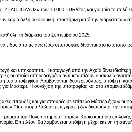
ΤΖΕΛΟΠΟΥΛΟΣ» των 10.000 EUR/έτος και για τρία το πολύ έτ
ουν καμία άλλη οικονομική υποστήριξη κατά την διάρκεια των 
 καθ' όλη τη διάρκεια του Σεπτεμβρίου 2025.
ένα είδος από τις ανωτέρω υποτροφίες δίνονται στο ιστότοπο 
γή και υπηκοότητα. Η καταγωγή από την Αχαΐα δίνει ιδιαίτερη
ριες οι οποίοι αποδεδειγμένα αντιμετωπίζουν δυσκολία ανταπό
ταση του υποψηφίου. Λαμβάνονται, δευτερευόντως, υπόψη η κατ
 για Μάστερ). Η συνέχιση της υποτροφίας και στα επόμενα εξά
χιακές σπουδές και για σπουδές σε επίπεδο Μάστερ έχουν οι φ
ατρών. Όσα άτομα λάβουν μετεγγραφή δεν δικαιούνται την υποτ
 Τμήματα του Πανεπιστημίου Πατρών. Κύριο κριτήριο επιλογής 
ικονομία. Επιπλέον, θα λαμβάνεται υπόψη η μέχρι εκείνη τη σ