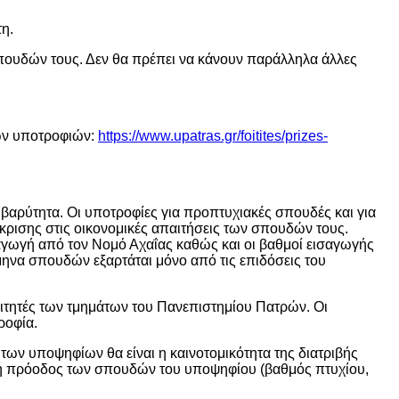
η.
σπουδών τους. Δεν θα πρέπει να κάνουν παράλληλα άλλες
των υποτροφιών:
https://www.upatras.gr/foitites/prizes-
 βαρύτητα. Οι υποτροφίες για προπτυχιακές σπουδές και για
κρισης στις οικονομικές απαιτήσεις των σπουδών τους.
αγωγή από τον Νομό Αχαΐας καθώς και οι βαθμοί εισαγωγής
μηνα σπουδών εξαρτάται μόνο από τις επιδόσεις του
οιτητές των τμημάτων του Πανεπιστημίου Πατρών. Οι
ροφία.
των υποψηφίων θα είναι η καινοτομικότητα της διατριβής
τιγμή πρόοδος των σπουδών του υποψηφίου (βαθμός πτυχίου,