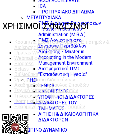
ACCA ACCELERATE
ICA
ΠΡΟΠΤΥΧΙΑΚΟ ΔΙΠΛΩΜΑ
ΜΕΤΑΠΤΥΧΙΑΚΑ
ΠΜΣ Διοίκηση Επιχειρήσεων
ΧΡΗΣΙΜΟΙ ΣΥΝΔΕΣΜΟΙ
- Master in Business
Administration (M.B.A.)
ΠΜΣ Λογιστική στο
Κοσμητεία Σχολή Οικονομικών Επιστημών &
Σύγχρονο Περιβάλλον
Διοίκησης Επιχειρήσεων
Διοίκησης - Master in
Upatras Webmail
Accounting in the Modern
Webmail φοιτητών
Management Environment
Progress
Διατμηματικό ΠΜΣ
Eclass
"Εκπαιδευτική Ηγεσία"
Βιβλιοθήκη
PH.D
Ώρες γραφείου Διδασκόντων
Ακαδημαϊκός Σύμβουλος Σπουδών
ΓΕΝΙΚΑ
Τεχνική Υποστήριξη Φοιτητών
ΚΑΝΟΝΙΣΜΟΣ
Τηλεφωνικός κατάλογος
ΥΠΟΨΗΦΙΟΙ ΔΙΔΑΚΤΟΡΕΣ
Φοιτητική Μέριμνα
ΔΙΔΑΚΤΟΡΕΣ ΤΟΥ
Εφαρμογή ενημέρωσης φοιτητών
ΤΜΗΜΑΤΟΣ
ΑΙΤΗΣΗ & ΔΙΚΑΙΟΛΟΓΗΤΙΚΑ
ΔΙΔΑΚΤΟΡΩΝ
ΑΝΘΡΩΠΙΝΟ ΔΥΝΑΜΙΚΟ