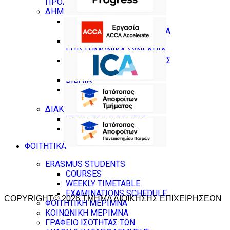
ΠΡΟΣΩΠΙΚΟΥ
ΔΗΜΟΣΙΕΥΣΕΙΣ
ΔΗΜΟΣΙΕΥΣΕΙΣ ΣΕ
ΕΠΙΣΤΗΜΟΝΙΚΑ ΠΕΡΙΟΔΙΚΑ
ΔΗΜΟΣΙΕΥΣΕΙΣ ΣΕ
ΕΠΙΣΤΗΜΟΝΙΚΑ ΣΥΝΕΔΡΙΑ
ΚΕΦΑΛΑΙΑ ΣΕ ΣΥΛΛΟΓΙΚΟΥΣ
ΤΟΜΟΥΣ
ΒΙΒΛΙΑ
ΕΠΙΜΕΛΕΙΕΣ (ΒΙΒΛΙΑ ,
ΣΥΛΛΟΓΙΚΟΙ ΤΟΜΟΙ)
ΔΙΑΚΡΙΣΕΙΣ
ΔΙΕΘΝΕΙΣ ΔΙΑΚΡΙΣΕΙΣ
ΣΕ ΕΘΝΙΚΟ ΕΠΙΠΕΔΟ
ΦΟΙΤΗΤΙΚΑ
ERASMUS STUDENTS
COURSES
WEEKLY TIMETABLE
EXAMINATIONS SCHEDULE
COPYRIGHT© 2026 ΤΜΗΜΑ ΔΙΟΙΚΗΣΗΣ ΕΠΙΧΕΙΡΗΣΕΩΝ
ΦΟΙΤΗΤΙΚΗ ΜΕΡΙΜΝΑ
ΚΟΙΝΩΝΙΚΗ ΜΕΡΙΜΝΑ
ΓΡΑΦΕΙΟ ΙΣΟΤΗΤΑΣ ΤΩΝ