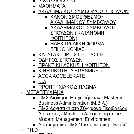
ΑΙΘΟΥΣΙΟΛΟΓΙΟ
ΜΑΘΗΜΑΤΑ
ΑΚΑΔΗΜΑΪΚΟΣ ΣΥΜΒΟΥΛΟΣ ΣΠΟΥΔΩΝ
ΚΑΝΟΝΙΣΜΟΣ ΘΕΣΜΟΥ
ΑΚΑΔΗΜΑΪΚΟΥ ΣΥΜΒΟΥΛΟΥ
ΑΚΑΔΗΜΑΪΚΟΣ ΣΥΜΒΟΥΛΟΣ
ΣΠΟΥΔΩΝ ( ΚΑΤΑΝΟΜΗ
ΦΟΙΤΗΤΩΝ)
ΗΛΕΚΤΡΟΝΙΚΗ ΦΟΡΜΑ
ΕΠΙΚΟΙΝΩΝΙΑΣ
ΚΑΤΑΤΑΚΤΗΡΙΕΣ ΕΞΕΤΑΣΕΙΣ
ΟΔΗΓΟΣ ΣΠΟΥΔΩΝ
ΠΡΑΚΤΙΚΗ ΑΣΚΗΣΗ ΦΟΙΤΗΤΩΝ
ΚΙΝΗΤΙΚΟΤΗΤΑ ERASMUS +
ACCA ACCELERATE
ICA
ΠΡΟΠΤΥΧΙΑΚΟ ΔΙΠΛΩΜΑ
ΜΕΤΑΠΤΥΧΙΑΚΑ
ΠΜΣ Διοίκηση Επιχειρήσεων - Master in
Business Administration (M.B.A.)
ΠΜΣ Λογιστική στο Σύγχρονο Περιβάλλον
Διοίκησης - Master in Accounting in the
Modern Management Environment
Διατμηματικό ΠΜΣ "Εκπαιδευτική Ηγεσία"
PH.D