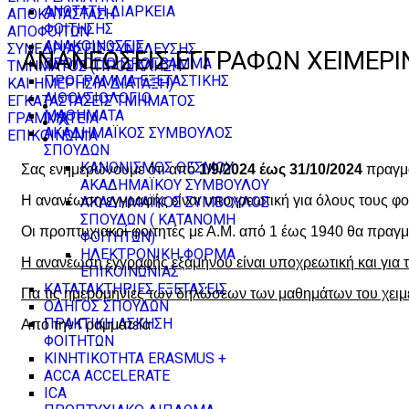
ΑΝΩΤΑΤΗ ΔΙΑΡΚΕΙΑ
ΑΠΟΚΑΤΑΣΤΑΣΗ
ΦΟΙΤΗΣΗΣ
ΑΠΟΦΟΙΤΩΝ
ΑΝΑΚΟΙΝΩΣΕΙΣ
ΣΥΝΕΔΡΙΑΣΕΙΣ ΣΥΝΕΛΕΥΣΗΣ
ΑΝΑΝΕΩΣΕΙΣ ΕΓΓΡΑΦΩΝ ΧΕΙΜΕΡ
ΩΡΟΛΟΓΙΟ ΠΡΟΓΡΑΜΜΑ
ΤΜΗΜΑΤΟΣ (ΠΡΟΣΚΛΗΣΗ
ΠΡΟΓΡΑΜΜΑ ΕΞΕΤΑΣΤΙΚΗΣ
ΚΑΙ ΗΜΕΡΗΣΙΑ ΔΙΑΤΑΞΗ)
ΑΙΘΟΥΣΙΟΛΟΓΙΟ
ΕΓΚΑΤΑΣΤΑΣΕΙΣ ΤΜΗΜΑΤΟΣ
ΜΑΘΗΜΑΤΑ
ΓΡΑΜΜΑΤΕΙΑ -
ΑΚΑΔΗΜΑΪΚΟΣ ΣΥΜΒΟΥΛΟΣ
ΕΠΙΚΟΙΝΩΝΙΑ
ΣΠΟΥΔΩΝ
ΚΑΝΟΝΙΣΜΟΣ ΘΕΣΜΟΥ
Σας ενημερώνουμε ότι από
1/9/2024 έως 31/10/2024
πραγμ
ΑΚΑΔΗΜΑΪΚΟΥ ΣΥΜΒΟΥΛΟΥ
Η ανανέωση εγγραφής είναι υποχρεωτική για όλους τους φοι
ΑΚΑΔΗΜΑΪΚΟΣ ΣΥΜΒΟΥΛΟΣ
ΣΠΟΥΔΩΝ ( ΚΑΤΑΝΟΜΗ
Οι προπτυχιακοί φοιτητές με Α.Μ. από 1 έως 1940 θα πραγ
ΦΟΙΤΗΤΩΝ)
ΗΛΕΚΤΡΟΝΙΚΗ ΦΟΡΜΑ
Η ανανέωση εγγραφής εξαμήνου είναι υποχρεωτική και για τ
ΕΠΙΚΟΙΝΩΝΙΑΣ
ΚΑΤΑΤΑΚΤΗΡΙΕΣ ΕΞΕΤΑΣΕΙΣ
Για τις ημερομηνίες των δηλώσεων των μαθημάτων του χει
ΟΔΗΓΟΣ ΣΠΟΥΔΩΝ
ΠΡΑΚΤΙΚΗ ΑΣΚΗΣΗ
Από την Γραμματεία
ΦΟΙΤΗΤΩΝ
ΚΙΝΗΤΙΚΟΤΗΤΑ ERASMUS +
ACCA ACCELERATE
ICA