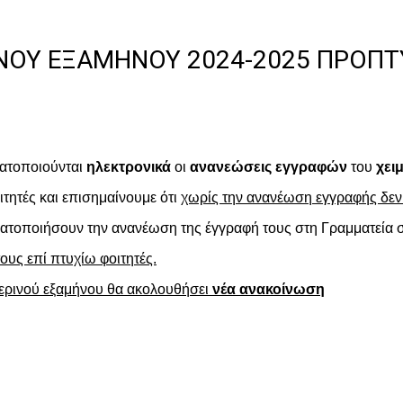
ΙΝΟΥ ΕΞΑΜΗΝΟΥ 2024-2025 ΠΡΟΠ
ατοποιούνται
ηλεκτρονικά
οι
ανανεώσεις εγγραφών
του
χει
τητές και επισημαίνουμε ότι
χωρίς την ανανέωση εγγραφής δε
ματοποιήσουν την ανανέωση της έγγραφή τους στη Γραμματεία σ
ους επί πτυχίω φοιτητές.
μερινού εξαμήνου θα ακολουθήσει
νέα ανακοίνωση