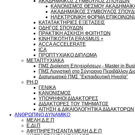
ΑΚΑΔΗΜΑΪΚΟΣ ΣΥΜΒΟΥΛΟΣ ΣΠΟΥΔΩΝ
ΚΑΝΟΝΙΣΜΟΣ ΘΕΣΜΟΥ ΑΚΑΔΗΜΑΪΚ
ΑΚΑΔΗΜΑΪΚΟΣ ΣΥΜΒΟΥΛΟΣ ΣΠΟΥΔΩ
ΗΛΕΚΤΡΟΝΙΚΗ ΦΟΡΜΑ ΕΠΙΚΟΙΝΩΝΙ
ΚΑΤΑΤΑΚΤΗΡΙΕΣ ΕΞΕΤΑΣΕΙΣ
ΟΔΗΓΟΣ ΣΠΟΥΔΩΝ
ΠΡΑΚΤΙΚΗ ΑΣΚΗΣΗ ΦΟΙΤΗΤΩΝ
ΚΙΝΗΤΙΚΟΤΗΤΑ ERASMUS +
ACCA ACCELERATE
ICA
ΠΡΟΠΤΥΧΙΑΚΟ ΔΙΠΛΩΜΑ
ΜΕΤΑΠΤΥΧΙΑΚΑ
ΠΜΣ Διοίκηση Επιχειρήσεων - Master in Busi
ΠΜΣ Λογιστική στο Σύγχρονο Περιβάλλον Διο
Διατμηματικό ΠΜΣ "Εκπαιδευτική Ηγεσία"
PH.D
ΓΕΝΙΚΑ
ΚΑΝΟΝΙΣΜΟΣ
ΥΠΟΨΗΦΙΟΙ ΔΙΔΑΚΤΟΡΕΣ
ΔΙΔΑΚΤΟΡΕΣ ΤΟΥ ΤΜΗΜΑΤΟΣ
ΑΙΤΗΣΗ & ΔΙΚΑΙΟΛΟΓΗΤΙΚΑ ΔΙΔΑΚΤΟΡΩΝ
ΑΝΘΡΩΠΙΝΟ ΔΥΝΑΜΙΚΟ
ΜΕΛΗ Δ.Ε.Π
Ε.ΔΙ.Π
ΑΦΥΠΗΡΕΤΗΣΑΝΤΑ ΜΕΛΗ Δ.Ε.Π