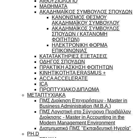
ΑΙΘΟΥΣΙΟΛΟΓΙΟ
ΜΑΘΗΜΑΤΑ
ΑΚΑΔΗΜΑΪΚΟΣ ΣΥΜΒΟΥΛΟΣ ΣΠΟΥΔΩΝ
ΚΑΝΟΝΙΣΜΟΣ ΘΕΣΜΟΥ
ΑΚΑΔΗΜΑΪΚΟΥ ΣΥΜΒΟΥΛΟΥ
ΑΚΑΔΗΜΑΪΚΟΣ ΣΥΜΒΟΥΛΟΣ
ΣΠΟΥΔΩΝ ( ΚΑΤΑΝΟΜΗ
ΦΟΙΤΗΤΩΝ)
ΗΛΕΚΤΡΟΝΙΚΗ ΦΟΡΜΑ
ΕΠΙΚΟΙΝΩΝΙΑΣ
ΚΑΤΑΤΑΚΤΗΡΙΕΣ ΕΞΕΤΑΣΕΙΣ
ΟΔΗΓΟΣ ΣΠΟΥΔΩΝ
ΠΡΑΚΤΙΚΗ ΑΣΚΗΣΗ ΦΟΙΤΗΤΩΝ
ΚΙΝΗΤΙΚΟΤΗΤΑ ERASMUS +
ACCA ACCELERATE
ICA
ΠΡΟΠΤΥΧΙΑΚΟ ΔΙΠΛΩΜΑ
ΜΕΤΑΠΤΥΧΙΑΚΑ
ΠΜΣ Διοίκηση Επιχειρήσεων - Master in
Business Administration (M.B.A.)
ΠΜΣ Λογιστική στο Σύγχρονο Περιβάλλον
Διοίκησης - Master in Accounting in the
Modern Management Environment
Διατμηματικό ΠΜΣ "Εκπαιδευτική Ηγεσία"
PH.D