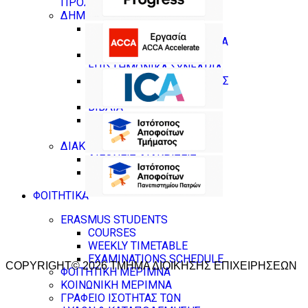
ΠΡΟΣΩΠΙΚΟΥ
ΔΗΜΟΣΙΕΥΣΕΙΣ
ΔΗΜΟΣΙΕΥΣΕΙΣ ΣΕ
ΕΠΙΣΤΗΜΟΝΙΚΑ ΠΕΡΙΟΔΙΚΑ
ΔΗΜΟΣΙΕΥΣΕΙΣ ΣΕ
ΕΠΙΣΤΗΜΟΝΙΚΑ ΣΥΝΕΔΡΙΑ
ΚΕΦΑΛΑΙΑ ΣΕ ΣΥΛΛΟΓΙΚΟΥΣ
ΤΟΜΟΥΣ
ΒΙΒΛΙΑ
ΕΠΙΜΕΛΕΙΕΣ (ΒΙΒΛΙΑ ,
ΣΥΛΛΟΓΙΚΟΙ ΤΟΜΟΙ)
ΔΙΑΚΡΙΣΕΙΣ
ΔΙΕΘΝΕΙΣ ΔΙΑΚΡΙΣΕΙΣ
ΣΕ ΕΘΝΙΚΟ ΕΠΙΠΕΔΟ
ΦΟΙΤΗΤΙΚΑ
ERASMUS STUDENTS
COURSES
WEEKLY TIMETABLE
EXAMINATIONS SCHEDULE
COPYRIGHT© 2026 ΤΜΗΜΑ ΔΙΟΙΚΗΣΗΣ ΕΠΙΧΕΙΡΗΣΕΩΝ
ΦΟΙΤΗΤΙΚΗ ΜΕΡΙΜΝΑ
ΚΟΙΝΩΝΙΚΗ ΜΕΡΙΜΝΑ
ΓΡΑΦΕΙΟ ΙΣΟΤΗΤΑΣ ΤΩΝ