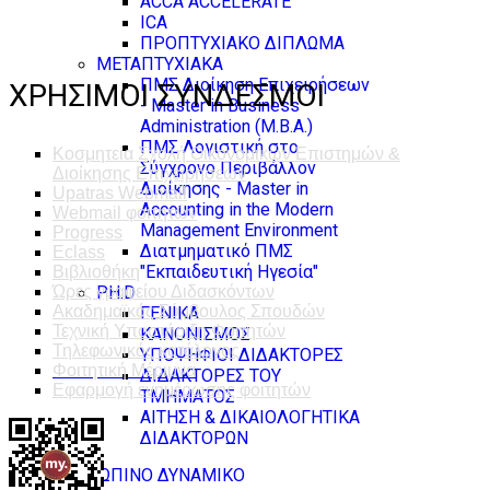
ACCA ACCELERATE
ICA
ΠΡΟΠΤΥΧΙΑΚΟ ΔΙΠΛΩΜΑ
ΜΕΤΑΠΤΥΧΙΑΚΑ
ΠΜΣ Διοίκηση Επιχειρήσεων
ΧΡΗΣΙΜΟΙ ΣΥΝΔΕΣΜΟΙ
- Master in Business
Administration (M.B.A.)
ΠΜΣ Λογιστική στο
Κοσμητεία Σχολή Οικονομικών Επιστημών &
Σύγχρονο Περιβάλλον
Διοίκησης Επιχειρήσεων
Διοίκησης - Master in
Upatras Webmail
Accounting in the Modern
Webmail φοιτητών
Management Environment
Progress
Διατμηματικό ΠΜΣ
Eclass
"Εκπαιδευτική Ηγεσία"
Βιβλιοθήκη
PH.D
Ώρες γραφείου Διδασκόντων
Ακαδημαϊκός Σύμβουλος Σπουδών
ΓΕΝΙΚΑ
Τεχνική Υποστήριξη Φοιτητών
ΚΑΝΟΝΙΣΜΟΣ
Τηλεφωνικός κατάλογος
ΥΠΟΨΗΦΙΟΙ ΔΙΔΑΚΤΟΡΕΣ
Φοιτητική Μέριμνα
ΔΙΔΑΚΤΟΡΕΣ ΤΟΥ
Εφαρμογή ενημέρωσης φοιτητών
ΤΜΗΜΑΤΟΣ
ΑΙΤΗΣΗ & ΔΙΚΑΙΟΛΟΓΗΤΙΚΑ
ΔΙΔΑΚΤΟΡΩΝ
ΑΝΘΡΩΠΙΝΟ ΔΥΝΑΜΙΚΟ