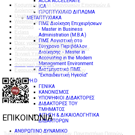
ACCA ACCELERATE
Κοσμητεία Σχολή Οικονομικών Επιστημών &
ICA
Διοίκησης Επιχειρήσεων
ΠΡΟΠΤΥΧΙΑΚΟ ΔΙΠΛΩΜΑ
Upatras Webmail
ΜΕΤΑΠΤΥΧΙΑΚΑ
Webmail φοιτητών
ΠΜΣ Διοίκηση Επιχειρήσεων
Progress
- Master in Business
Eclass
Administration (M.B.A.)
Βιβλιοθήκη
ΠΜΣ Λογιστική στο
Ώρες γραφείου Διδασκόντων
Σύγχρονο Περιβάλλον
Ακαδημαϊκός Σύμβουλος Σπουδών
Διοίκησης - Master in
Τεχνική Υποστήριξη Φοιτητών
Accounting in the Modern
Τηλεφωνικός κατάλογος
Management Environment
Φοιτητική Μέριμνα
Διατμηματικό ΠΜΣ
Εφαρμογή ενημέρωσης φοιτητών
"Εκπαιδευτική Ηγεσία"
PH.D
ΓΕΝΙΚΑ
ΚΑΝΟΝΙΣΜΟΣ
ΥΠΟΨΗΦΙΟΙ ΔΙΔΑΚΤΟΡΕΣ
ΔΙΔΑΚΤΟΡΕΣ ΤΟΥ
ΤΜΗΜΑΤΟΣ
ΑΙΤΗΣΗ & ΔΙΚΑΙΟΛΟΓΗΤΙΚΑ
ΕΠΙΚΟΙΝΩΝΙΑ
ΔΙΔΑΚΤΟΡΩΝ
ΑΝΘΡΩΠΙΝΟ ΔΥΝΑΜΙΚΟ
Τμήμα Διοίκησης Επιχειρήσεων, Πανεπιστήμιο Πατρών
,