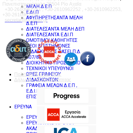
Πανεπιστημιούπολη 26504 Ρίο Αχαΐα
ΜΕΛΗ Δ.Ε.Π
+30-2610962251 , +30-2610962252 , +30-2610962253,
Ε.ΔΙ.Π
+30-2610962254
ΑΦΥΠΗΡΕΤΗΣΑΝΤΑ ΜΕΛΗ
secretar@upatras.gr
Δ.Ε.Π
ΔΙΑΤΕΛΕΣΑΝΤΑ ΜΕΛΗ ΔΕΠ
ΔΙΑΤΕΛΕΣΑΝΤΑ Ε.ΔΙ.Π
ΟΜΟΤΙΜΟΙ ΚΑΘΗΓΗΤΕΣ
ΝΕΟΙ ΕΠΙΣΤΗΜΟΝΕΣ
ΔΙΔΑΣΚΟΝΤΕΣ ΒΑΣΕΙ Π.Δ.
407/80
ΔΙΟΙΚΗΤΙΚΟ ΠΡΟΣΩΠΙΚΟ
ΤΕΧΝΙΚΟΙ ΥΠΕΥΘΥΝΟΙ
ΩΡΕΣ ΓΡΑΦΕΙΟΥ
Πολιτική Ιδιωτικοτητας
ΔΙΔΑΣΚΟΝΤΩΝ
Δήλωση Προσβασιμότητας
ΓΡΑΦΕΙΑ ΜΕΛΩΝ Δ.Ε.Π ,
Ε.Δ.Ι.Π & ΝΕΩΝ
ΕΠΙΣΤΗΜΟΝΩΝ
ΕΡΕΥΝΑ
ΕΡΕΥΝΗΤΙΚΑ ΕΡΓΑΣΤΗΡΙΑ
ΕΡΕΥΝΗΤΙΚΟ ΠΡΟΦΙΛ
ΑΚΑΔΗΜΑΪΚΟΥ