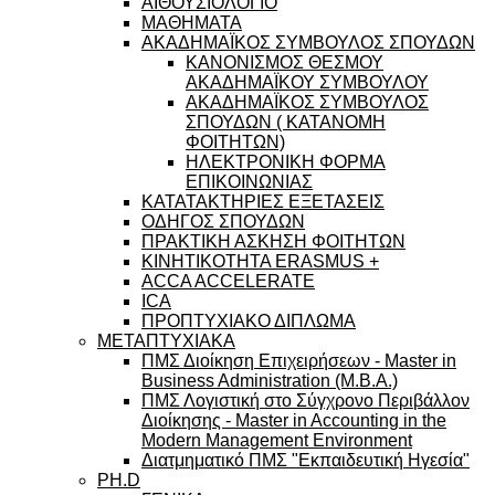
ΑΙΘΟΥΣΙΟΛΟΓΙΟ
ΜΑΘΗΜΑΤΑ
ΑΚΑΔΗΜΑΪΚΟΣ ΣΥΜΒΟΥΛΟΣ ΣΠΟΥΔΩΝ
ΚΑΝΟΝΙΣΜΟΣ ΘΕΣΜΟΥ
ΑΚΑΔΗΜΑΪΚΟΥ ΣΥΜΒΟΥΛΟΥ
ΑΚΑΔΗΜΑΪΚΟΣ ΣΥΜΒΟΥΛΟΣ
ΣΠΟΥΔΩΝ ( ΚΑΤΑΝΟΜΗ
ΦΟΙΤΗΤΩΝ)
ΗΛΕΚΤΡΟΝΙΚΗ ΦΟΡΜΑ
ΕΠΙΚΟΙΝΩΝΙΑΣ
ΚΑΤΑΤΑΚΤΗΡΙΕΣ ΕΞΕΤΑΣΕΙΣ
ΟΔΗΓΟΣ ΣΠΟΥΔΩΝ
ΠΡΑΚΤΙΚΗ ΑΣΚΗΣΗ ΦΟΙΤΗΤΩΝ
ΚΙΝΗΤΙΚΟΤΗΤΑ ERASMUS +
ACCA ACCELERATE
ICA
ΠΡΟΠΤΥΧΙΑΚΟ ΔΙΠΛΩΜΑ
ΜΕΤΑΠΤΥΧΙΑΚΑ
ΠΜΣ Διοίκηση Επιχειρήσεων - Master in
Business Administration (M.B.A.)
ΠΜΣ Λογιστική στο Σύγχρονο Περιβάλλον
Διοίκησης - Master in Accounting in the
Modern Management Environment
Διατμηματικό ΠΜΣ "Εκπαιδευτική Ηγεσία"
PH.D