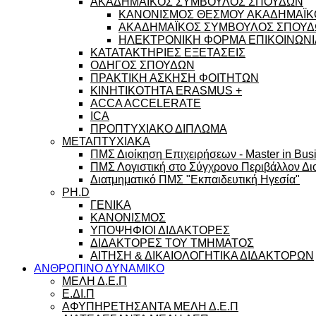
ΑΚΑΔΗΜΑΪΚΟΣ ΣΥΜΒΟΥΛΟΣ ΣΠΟΥΔΩΝ
ΚΑΝΟΝΙΣΜΟΣ ΘΕΣΜΟΥ ΑΚΑΔΗΜΑΪΚ
ΑΚΑΔΗΜΑΪΚΟΣ ΣΥΜΒΟΥΛΟΣ ΣΠΟΥΔΩ
ΗΛΕΚΤΡΟΝΙΚΗ ΦΟΡΜΑ ΕΠΙΚΟΙΝΩΝΙ
ΚΑΤΑΤΑΚΤΗΡΙΕΣ ΕΞΕΤΑΣΕΙΣ
ΟΔΗΓΟΣ ΣΠΟΥΔΩΝ
ΠΡΑΚΤΙΚΗ ΑΣΚΗΣΗ ΦΟΙΤΗΤΩΝ
ΚΙΝΗΤΙΚΟΤΗΤΑ ERASMUS +
ACCA ACCELERATE
ICA
ΠΡΟΠΤΥΧΙΑΚΟ ΔΙΠΛΩΜΑ
ΜΕΤΑΠΤΥΧΙΑΚΑ
ΠΜΣ Διοίκηση Επιχειρήσεων - Master in Busi
ΠΜΣ Λογιστική στο Σύγχρονο Περιβάλλον Διο
Διατμηματικό ΠΜΣ "Εκπαιδευτική Ηγεσία"
PH.D
ΓΕΝΙΚΑ
ΚΑΝΟΝΙΣΜΟΣ
ΥΠΟΨΗΦΙΟΙ ΔΙΔΑΚΤΟΡΕΣ
ΔΙΔΑΚΤΟΡΕΣ ΤΟΥ ΤΜΗΜΑΤΟΣ
ΑΙΤΗΣΗ & ΔΙΚΑΙΟΛΟΓΗΤΙΚΑ ΔΙΔΑΚΤΟΡΩΝ
ΑΝΘΡΩΠΙΝΟ ΔΥΝΑΜΙΚΟ
ΜΕΛΗ Δ.Ε.Π
Ε.ΔΙ.Π
ΑΦΥΠΗΡΕΤΗΣΑΝΤΑ ΜΕΛΗ Δ.Ε.Π