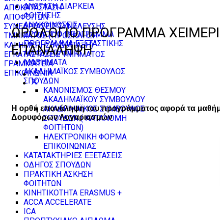
ΑΝΩΤΑΤΗ ΔΙΑΡΚΕΙΑ
ΑΠΟΚΑΤΑΣΤΑΣΗ
ΦΟΙΤΗΣΗΣ
ΑΠΟΦΟΙΤΩΝ
ΑΝΑΚΟΙΝΩΣΕΙΣ
ΣΥΝΕΔΡΙΑΣΕΙΣ ΣΥΝΕΛΕΥΣΗΣ
ΩΡΟΛΌΓΙΟ ΠΡΌΓΡΑΜΜΑ ΧΕΙΜΕΡΙ
ΩΡΟΛΟΓΙΟ ΠΡΟΓΡΑΜΜΑ
ΤΜΗΜΑΤΟΣ (ΠΡΟΣΚΛΗΣΗ
ΠΡΟΓΡΑΜΜΑ ΕΞΕΤΑΣΤΙΚΗΣ
ΚΑΙ ΗΜΕΡΗΣΙΑ ΔΙΑΤΑΞΗ)
ΕΠΑΝΆΛΗΨΗ
ΑΙΘΟΥΣΙΟΛΟΓΙΟ
ΕΓΚΑΤΑΣΤΑΣΕΙΣ ΤΜΗΜΑΤΟΣ
ΜΑΘΗΜΑΤΑ
ΓΡΑΜΜΑΤΕΙΑ -
ΑΚΑΔΗΜΑΪΚΟΣ ΣΥΜΒΟΥΛΟΣ
ΕΠΙΚΟΙΝΩΝΙΑ
ΣΠΟΥΔΩΝ
ΚΑΝΟΝΙΣΜΟΣ ΘΕΣΜΟΥ
ΑΚΑΔΗΜΑΪΚΟΥ ΣΥΜΒΟΥΛΟΥ
ΑΚΑΔΗΜΑΪΚΟΣ ΣΥΜΒΟΥΛΟΣ
Η ορθή επανάληψη του προγράμματος αφορά τα μαθή
Δορυφόρων Λογαριασμών
ΣΠΟΥΔΩΝ ( ΚΑΤΑΝΟΜΗ
ΦΟΙΤΗΤΩΝ)
ΗΛΕΚΤΡΟΝΙΚΗ ΦΟΡΜΑ
ΕΠΙΚΟΙΝΩΝΙΑΣ
ΚΑΤΑΤΑΚΤΗΡΙΕΣ ΕΞΕΤΑΣΕΙΣ
ΟΔΗΓΟΣ ΣΠΟΥΔΩΝ
ΠΡΑΚΤΙΚΗ ΑΣΚΗΣΗ
ΦΟΙΤΗΤΩΝ
ΚΙΝΗΤΙΚΟΤΗΤΑ ERASMUS +
ACCA ACCELERATE
ICA