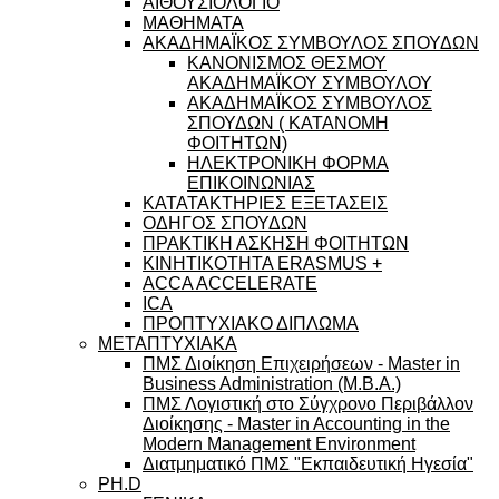
ΑΙΘΟΥΣΙΟΛΟΓΙΟ
ΜΑΘΗΜΑΤΑ
ΑΚΑΔΗΜΑΪΚΟΣ ΣΥΜΒΟΥΛΟΣ ΣΠΟΥΔΩΝ
ΚΑΝΟΝΙΣΜΟΣ ΘΕΣΜΟΥ
ΑΚΑΔΗΜΑΪΚΟΥ ΣΥΜΒΟΥΛΟΥ
ΑΚΑΔΗΜΑΪΚΟΣ ΣΥΜΒΟΥΛΟΣ
ΣΠΟΥΔΩΝ ( ΚΑΤΑΝΟΜΗ
ΦΟΙΤΗΤΩΝ)
ΗΛΕΚΤΡΟΝΙΚΗ ΦΟΡΜΑ
ΕΠΙΚΟΙΝΩΝΙΑΣ
ΚΑΤΑΤΑΚΤΗΡΙΕΣ ΕΞΕΤΑΣΕΙΣ
ΟΔΗΓΟΣ ΣΠΟΥΔΩΝ
ΠΡΑΚΤΙΚΗ ΑΣΚΗΣΗ ΦΟΙΤΗΤΩΝ
ΚΙΝΗΤΙΚΟΤΗΤΑ ERASMUS +
ACCA ACCELERATE
ICA
ΠΡΟΠΤΥΧΙΑΚΟ ΔΙΠΛΩΜΑ
ΜΕΤΑΠΤΥΧΙΑΚΑ
ΠΜΣ Διοίκηση Επιχειρήσεων - Master in
Business Administration (M.B.A.)
ΠΜΣ Λογιστική στο Σύγχρονο Περιβάλλον
Διοίκησης - Master in Accounting in the
Modern Management Environment
Διατμηματικό ΠΜΣ "Εκπαιδευτική Ηγεσία"
PH.D