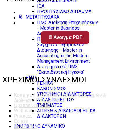
ACCA ACCELERATE
ICA
ΠΡΟΠΤΥΧΙΑΚΟ ΔΙΠΛΩΜΑ
ΜΕΤΑΠΤΥΧΙΑΚΑ
ΠΜΣ Διοίκηση Επιχειρήσεων
- Master in Business
Administration (M.B.A.)
📄 Άνοιγμα PDF
ΠΜΣ Λογιστική στο
Σύγχρονο Περιβάλλον
Διοίκησης - Master in
Accounting in the Modern
Management Environment
Διατμηματικό ΠΜΣ
"Εκπαιδευτική Ηγεσία"
PH.D
ΧΡΗΣΙΜΟΙ ΣΥΝΔΕΣΜΟΙ
ΓΕΝΙΚΑ
ΚΑΝΟΝΙΣΜΟΣ
ΥΠΟΨΗΦΙΟΙ ΔΙΔΑΚΤΟΡΕΣ
Κοσμητεία Σχολή Οικονομικών Επιστημών &
ΔΙΔΑΚΤΟΡΕΣ ΤΟΥ
Διοίκησης Επιχειρήσεων
ΤΜΗΜΑΤΟΣ
Upatras Webmail
ΑΙΤΗΣΗ & ΔΙΚΑΙΟΛΟΓΗΤΙΚΑ
Webmail φοιτητών
ΔΙΔΑΚΤΟΡΩΝ
Progress
Eclass
ΑΝΘΡΩΠΙΝΟ ΔΥΝΑΜΙΚΟ
Βιβλιοθήκη