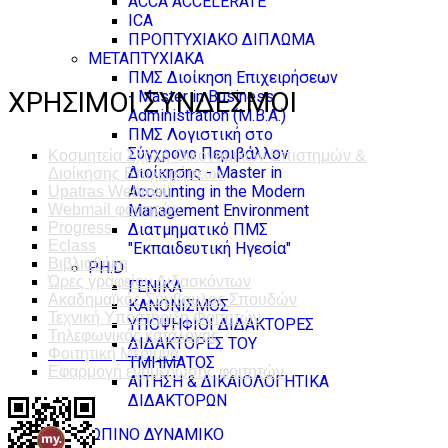
ACCA ACCELERATE
ICA
ΠΡΟΠΤΥΧΙΑΚΟ ΔΙΠΛΩΜΑ
ΜΕΤΑΠΤΥΧΙΑΚΑ
ΠΜΣ Διοίκηση Επιχειρήσεων
ΧΡΗΣΙΜΟΙ ΣΥΝΔΕΣΜΟΙ
- Master in Business
Administration (M.B.A.)
ΠΜΣ Λογιστική στο
Σύγχρονο Περιβάλλον
Κοσμητεία Σχολή Οικονομικών Επιστημών &
Διοίκησης - Master in
Διοίκησης Επιχειρήσεων
Accounting in the Modern
Upatras Webmail
Management Environment
Webmail φοιτητών
Progress
Διατμηματικό ΠΜΣ
Eclass
"Εκπαιδευτική Ηγεσία"
Βιβλιοθήκη
PH.D
Ώρες γραφείου Διδασκόντων
ΓΕΝΙΚΑ
Ακαδημαϊκός Σύμβουλος Σπουδών
ΚΑΝΟΝΙΣΜΟΣ
Τεχνική Υποστήριξη Φοιτητών
ΥΠΟΨΗΦΙΟΙ ΔΙΔΑΚΤΟΡΕΣ
Τηλεφωνικός κατάλογος
ΔΙΔΑΚΤΟΡΕΣ ΤΟΥ
Φοιτητική Μέριμνα
ΤΜΗΜΑΤΟΣ
Εφαρμογή ενημέρωσης φοιτητών
ΑΙΤΗΣΗ & ΔΙΚΑΙΟΛΟΓΗΤΙΚΑ
ΔΙΔΑΚΤΟΡΩΝ
ΑΝΘΡΩΠΙΝΟ ΔΥΝΑΜΙΚΟ