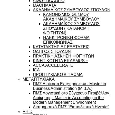
ΑΙΘΟΥΣΙΟΛΟΓΙΟ
ΜΑΘΗΜΑΤΑ
ΑΚΑΔΗΜΑΪΚΟΣ ΣΥΜΒΟΥΛΟΣ ΣΠΟΥΔΩΝ
ΚΑΝΟΝΙΣΜΟΣ ΘΕΣΜΟΥ
ΑΚΑΔΗΜΑΪΚΟΥ ΣΥΜΒΟΥΛΟΥ
ΑΚΑΔΗΜΑΪΚΟΣ ΣΥΜΒΟΥΛΟΣ
ΣΠΟΥΔΩΝ ( ΚΑΤΑΝΟΜΗ
ΦΟΙΤΗΤΩΝ)
ΗΛΕΚΤΡΟΝΙΚΗ ΦΟΡΜΑ
ΕΠΙΚΟΙΝΩΝΙΑΣ
ΚΑΤΑΤΑΚΤΗΡΙΕΣ ΕΞΕΤΑΣΕΙΣ
ΟΔΗΓΟΣ ΣΠΟΥΔΩΝ
ΠΡΑΚΤΙΚΗ ΑΣΚΗΣΗ ΦΟΙΤΗΤΩΝ
ΚΙΝΗΤΙΚΟΤΗΤΑ ERASMUS +
ACCA ACCELERATE
ICA
ΠΡΟΠΤΥΧΙΑΚΟ ΔΙΠΛΩΜΑ
ΜΕΤΑΠΤΥΧΙΑΚΑ
ΠΜΣ Διοίκηση Επιχειρήσεων - Master in
Business Administration (M.B.A.)
ΠΜΣ Λογιστική στο Σύγχρονο Περιβάλλον
Διοίκησης - Master in Accounting in the
Modern Management Environment
Διατμηματικό ΠΜΣ "Εκπαιδευτική Ηγεσία"
PH.D