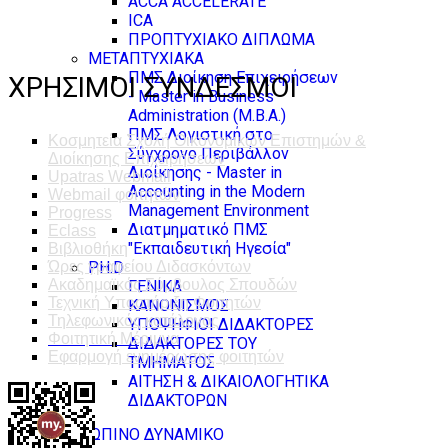
ACCA ACCELERATE
ICA
ΠΡΟΠΤΥΧΙΑΚΟ ΔΙΠΛΩΜΑ
ΜΕΤΑΠΤΥΧΙΑΚΑ
ΠΜΣ Διοίκηση Επιχειρήσεων
ΧΡΗΣΙΜΟΙ ΣΥΝΔΕΣΜΟΙ
- Master in Business
Administration (M.B.A.)
ΠΜΣ Λογιστική στο
Κοσμητεία Σχολή Οικονομικών Επιστημών &
Σύγχρονο Περιβάλλον
Διοίκησης Επιχειρήσεων
Διοίκησης - Master in
Upatras Webmail
Accounting in the Modern
Webmail φοιτητών
Management Environment
Progress
Διατμηματικό ΠΜΣ
Eclass
"Εκπαιδευτική Ηγεσία"
Βιβλιοθήκη
PH.D
Ώρες γραφείου Διδασκόντων
Ακαδημαϊκός Σύμβουλος Σπουδών
ΓΕΝΙΚΑ
Τεχνική Υποστήριξη Φοιτητών
ΚΑΝΟΝΙΣΜΟΣ
Τηλεφωνικός κατάλογος
ΥΠΟΨΗΦΙΟΙ ΔΙΔΑΚΤΟΡΕΣ
Φοιτητική Μέριμνα
ΔΙΔΑΚΤΟΡΕΣ ΤΟΥ
Εφαρμογή ενημέρωσης φοιτητών
ΤΜΗΜΑΤΟΣ
ΑΙΤΗΣΗ & ΔΙΚΑΙΟΛΟΓΗΤΙΚΑ
ΔΙΔΑΚΤΟΡΩΝ
ΑΝΘΡΩΠΙΝΟ ΔΥΝΑΜΙΚΟ