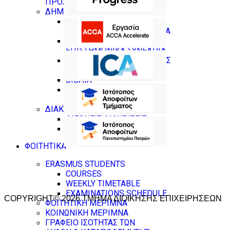
ΠΡΟΣΩΠΙΚΟΥ
ΔΗΜΟΣΙΕΥΣΕΙΣ
ΔΗΜΟΣΙΕΥΣΕΙΣ ΣΕ
ΕΠΙΣΤΗΜΟΝΙΚΑ ΠΕΡΙΟΔΙΚΑ
ΔΗΜΟΣΙΕΥΣΕΙΣ ΣΕ
ΕΠΙΣΤΗΜΟΝΙΚΑ ΣΥΝΕΔΡΙΑ
ΚΕΦΑΛΑΙΑ ΣΕ ΣΥΛΛΟΓΙΚΟΥΣ
ΤΟΜΟΥΣ
ΒΙΒΛΙΑ
ΕΠΙΜΕΛΕΙΕΣ (ΒΙΒΛΙΑ ,
ΣΥΛΛΟΓΙΚΟΙ ΤΟΜΟΙ)
ΔΙΑΚΡΙΣΕΙΣ
ΔΙΕΘΝΕΙΣ ΔΙΑΚΡΙΣΕΙΣ
ΣΕ ΕΘΝΙΚΟ ΕΠΙΠΕΔΟ
ΦΟΙΤΗΤΙΚΑ
ERASMUS STUDENTS
COURSES
WEEKLY TIMETABLE
EXAMINATIONS SCHEDULE
COPYRIGHT© 2026 ΤΜΗΜΑ ΔΙΟΙΚΗΣΗΣ ΕΠΙΧΕΙΡΗΣΕΩΝ
ΦΟΙΤΗΤΙΚΗ ΜΕΡΙΜΝΑ
ΚΟΙΝΩΝΙΚΗ ΜΕΡΙΜΝΑ
ΓΡΑΦΕΙΟ ΙΣΟΤΗΤΑΣ ΤΩΝ