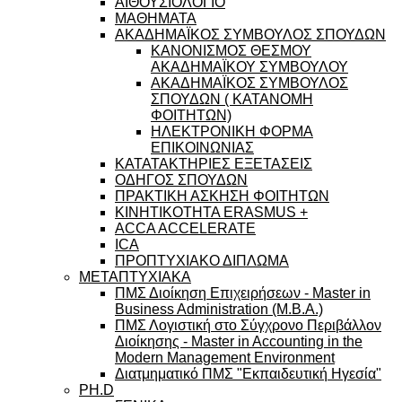
ΑΙΘΟΥΣΙΟΛΟΓΙΟ
ΜΑΘΗΜΑΤΑ
ΑΚΑΔΗΜΑΪΚΟΣ ΣΥΜΒΟΥΛΟΣ ΣΠΟΥΔΩΝ
ΚΑΝΟΝΙΣΜΟΣ ΘΕΣΜΟΥ
ΑΚΑΔΗΜΑΪΚΟΥ ΣΥΜΒΟΥΛΟΥ
ΑΚΑΔΗΜΑΪΚΟΣ ΣΥΜΒΟΥΛΟΣ
ΣΠΟΥΔΩΝ ( ΚΑΤΑΝΟΜΗ
ΦΟΙΤΗΤΩΝ)
ΗΛΕΚΤΡΟΝΙΚΗ ΦΟΡΜΑ
ΕΠΙΚΟΙΝΩΝΙΑΣ
ΚΑΤΑΤΑΚΤΗΡΙΕΣ ΕΞΕΤΑΣΕΙΣ
ΟΔΗΓΟΣ ΣΠΟΥΔΩΝ
ΠΡΑΚΤΙΚΗ ΑΣΚΗΣΗ ΦΟΙΤΗΤΩΝ
ΚΙΝΗΤΙΚΟΤΗΤΑ ERASMUS +
ACCA ACCELERATE
ICA
ΠΡΟΠΤΥΧΙΑΚΟ ΔΙΠΛΩΜΑ
ΜΕΤΑΠΤΥΧΙΑΚΑ
ΠΜΣ Διοίκηση Επιχειρήσεων - Master in
Business Administration (M.B.A.)
ΠΜΣ Λογιστική στο Σύγχρονο Περιβάλλον
Διοίκησης - Master in Accounting in the
Modern Management Environment
Διατμηματικό ΠΜΣ "Εκπαιδευτική Ηγεσία"
PH.D