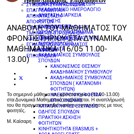
Τμήμα Διοίκησης
Επιχειρήσεων
ΚΑΝΟΝΙΣΜΟΣ ΕΞΕΤΑΣΕΩΝ
ΣΥΜΒΟΛΗ ΣΤΗΝ ΚΟΙΝΩΝΙΑ
ΑΚΑΔΗΜΑΪΚΟ ΗΜΕΡΟΛΟΓΙΟ
ΕΠΑΓΓΕΛΜΑΤΙΚΗ
ΑΝΩΤΑΤΗ ΔΙΑΡΚΕΙΑ
ΑΠΟΚΑΤΑΣΤΑΣΗ
ΦΟΙΤΗΣΗΣ
ΑΠΟΦΟΙΤΩΝ
ΑΝΑΒΟΛΉ ΤΟΥ ΜΑΘΉΜΑΤΟΣ ΤΟΥ
ΑΝΑΚΟΙΝΩΣΕΙΣ
ΣΥΝΕΔΡΙΑΣΕΙΣ ΣΥΝΕΛΕΥΣΗΣ
ΩΡΟΛΟΓΙΟ ΠΡΟΓΡΑΜΜΑ
ΤΜΗΜΑΤΟΣ (ΠΡΟΣΚΛΗΣΗ
ΦΡΟΝΤΙΣΤΗΡΊΟΥ ΣΤΑ ΔΥΝΑΜΙΚΆ
ΠΡΟΓΡΑΜΜΑ ΕΞΕΤΑΣΤΙΚΗΣ
ΚΑΙ ΗΜΕΡΗΣΙΑ ΔΙΑΤΑΞΗ)
ΑΙΘΟΥΣΙΟΛΟΓΙΟ
ΕΓΚΑΤΑΣΤΑΣΕΙΣ ΤΜΗΜΑΤΟΣ
ΜΑΘΗΜΑΤΙΚΆ (16/05 11.00-
ΜΑΘΗΜΑΤΑ
ΓΡΑΜΜΑΤΕΙΑ -
ΑΚΑΔΗΜΑΪΚΟΣ ΣΥΜΒΟΥΛΟΣ
ΕΠΙΚΟΙΝΩΝΙΑ
13.00)
ΣΠΟΥΔΩΝ
ΚΑΝΟΝΙΣΜΟΣ ΘΕΣΜΟΥ
ΑΚΑΔΗΜΑΪΚΟΥ ΣΥΜΒΟΥΛΟΥ
ΑΚΑΔΗΜΑΪΚΟΣ ΣΥΜΒΟΥΛΟΣ
ΣΠΟΥΔΩΝ ( ΚΑΤΑΝΟΜΗ
ΦΟΙΤΗΤΩΝ)
ΗΛΕΚΤΡΟΝΙΚΗ ΦΟΡΜΑ
Το σημερινό μάθημα του φροντιστηρίου (11.00-13.00)
στα Δυναμικά Μαθηματικά αναβάλλεται. Η αναπλήρωσή
ΕΠΙΚΟΙΝΩΝΙΑΣ
του θα πραγματοποιηθεί κατόπιν συνεννόησης με τους
ΚΑΤΑΤΑΚΤΗΡΙΕΣ ΕΞΕΤΑΣΕΙΣ
φοιτητές.
ΟΔΗΓΟΣ ΣΠΟΥΔΩΝ
ΠΡΑΚΤΙΚΗ ΑΣΚΗΣΗ
Μ. Καίσαρη
ΦΟΙΤΗΤΩΝ
ΚΙΝΗΤΙΚΟΤΗΤΑ ERASMUS +