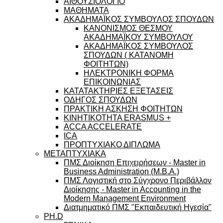
ΑΙΘΟΥΣΙΟΛΟΓΙΟ
ΜΑΘΗΜΑΤΑ
ΑΚΑΔΗΜΑΪΚΟΣ ΣΥΜΒΟΥΛΟΣ ΣΠΟΥΔΩΝ
ΚΑΝΟΝΙΣΜΟΣ ΘΕΣΜΟΥ
ΑΚΑΔΗΜΑΪΚΟΥ ΣΥΜΒΟΥΛΟΥ
ΑΚΑΔΗΜΑΪΚΟΣ ΣΥΜΒΟΥΛΟΣ
ΣΠΟΥΔΩΝ ( ΚΑΤΑΝΟΜΗ
ΦΟΙΤΗΤΩΝ)
ΗΛΕΚΤΡΟΝΙΚΗ ΦΟΡΜΑ
ΕΠΙΚΟΙΝΩΝΙΑΣ
ΚΑΤΑΤΑΚΤΗΡΙΕΣ ΕΞΕΤΑΣΕΙΣ
ΟΔΗΓΟΣ ΣΠΟΥΔΩΝ
ΠΡΑΚΤΙΚΗ ΑΣΚΗΣΗ ΦΟΙΤΗΤΩΝ
ΚΙΝΗΤΙΚΟΤΗΤΑ ERASMUS +
ACCA ACCELERATE
ICA
ΠΡΟΠΤΥΧΙΑΚΟ ΔΙΠΛΩΜΑ
ΜΕΤΑΠΤΥΧΙΑΚΑ
ΠΜΣ Διοίκηση Επιχειρήσεων - Master in
Business Administration (M.B.A.)
ΠΜΣ Λογιστική στο Σύγχρονο Περιβάλλον
Διοίκησης - Master in Accounting in the
Modern Management Environment
Διατμηματικό ΠΜΣ "Εκπαιδευτική Ηγεσία"
PH.D