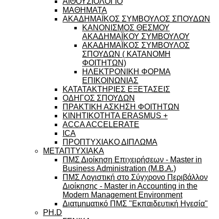
ΑΙΘΟΥΣΙΟΛΟΓΙΟ
ΜΑΘΗΜΑΤΑ
ΑΚΑΔΗΜΑΪΚΟΣ ΣΥΜΒΟΥΛΟΣ ΣΠΟΥΔΩΝ
ΚΑΝΟΝΙΣΜΟΣ ΘΕΣΜΟΥ
ΑΚΑΔΗΜΑΪΚΟΥ ΣΥΜΒΟΥΛΟΥ
ΑΚΑΔΗΜΑΪΚΟΣ ΣΥΜΒΟΥΛΟΣ
ΣΠΟΥΔΩΝ ( ΚΑΤΑΝΟΜΗ
ΦΟΙΤΗΤΩΝ)
ΗΛΕΚΤΡΟΝΙΚΗ ΦΟΡΜΑ
ΕΠΙΚΟΙΝΩΝΙΑΣ
ΚΑΤΑΤΑΚΤΗΡΙΕΣ ΕΞΕΤΑΣΕΙΣ
ΟΔΗΓΟΣ ΣΠΟΥΔΩΝ
ΠΡΑΚΤΙΚΗ ΑΣΚΗΣΗ ΦΟΙΤΗΤΩΝ
ΚΙΝΗΤΙΚΟΤΗΤΑ ERASMUS +
ACCA ACCELERATE
ICA
ΠΡΟΠΤΥΧΙΑΚΟ ΔΙΠΛΩΜΑ
ΜΕΤΑΠΤΥΧΙΑΚΑ
ΠΜΣ Διοίκηση Επιχειρήσεων - Master in
Business Administration (M.B.A.)
ΠΜΣ Λογιστική στο Σύγχρονο Περιβάλλον
Διοίκησης - Master in Accounting in the
Modern Management Environment
Διατμηματικό ΠΜΣ "Εκπαιδευτική Ηγεσία"
PH.D