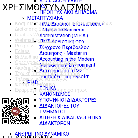
ACCA ACCELERATE
ΧΡΗΣΙΜΟΙ ΣΥΝΔΕΣΜΟΙ
ICA
ΠΡΟΠΤΥΧΙΑΚΟ ΔΙΠΛΩΜΑ
ΜΕΤΑΠΤΥΧΙΑΚΑ
ΠΜΣ Διοίκηση Επιχειρήσεων
Κοσμητεία Σχολή Οικονομικών Επιστημών &
Διοίκησης Επιχειρήσεων
- Master in Business
Upatras Webmail
Administration (M.B.A.)
Webmail φοιτητών
ΠΜΣ Λογιστική στο
Progress
Σύγχρονο Περιβάλλον
Eclass
Διοίκησης - Master in
Βιβλιοθήκη
Accounting in the Modern
Ώρες γραφείου Διδασκόντων
Management Environment
Ακαδημαϊκός Σύμβουλος Σπουδών
Διατμηματικό ΠΜΣ
Τεχνική Υποστήριξη Φοιτητών
"Εκπαιδευτική Ηγεσία"
Τηλεφωνικός κατάλογος
PH.D
Φοιτητική Μέριμνα
ΓΕΝΙΚΑ
Εφαρμογή ενημέρωσης φοιτητών
ΚΑΝΟΝΙΣΜΟΣ
ΥΠΟΨΗΦΙΟΙ ΔΙΔΑΚΤΟΡΕΣ
ΔΙΔΑΚΤΟΡΕΣ ΤΟΥ
ΤΜΗΜΑΤΟΣ
ΑΙΤΗΣΗ & ΔΙΚΑΙΟΛΟΓΗΤΙΚΑ
ΔΙΔΑΚΤΟΡΩΝ
ΑΝΘΡΩΠΙΝΟ ΔΥΝΑΜΙΚΟ