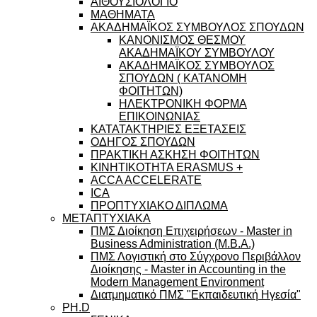
ΑΙΘΟΥΣΙΟΛΟΓΙΟ
ΜΑΘΗΜΑΤΑ
ΑΚΑΔΗΜΑΪΚΟΣ ΣΥΜΒΟΥΛΟΣ ΣΠΟΥΔΩΝ
ΚΑΝΟΝΙΣΜΟΣ ΘΕΣΜΟΥ
ΑΚΑΔΗΜΑΪΚΟΥ ΣΥΜΒΟΥΛΟΥ
ΑΚΑΔΗΜΑΪΚΟΣ ΣΥΜΒΟΥΛΟΣ
ΣΠΟΥΔΩΝ ( ΚΑΤΑΝΟΜΗ
ΦΟΙΤΗΤΩΝ)
ΗΛΕΚΤΡΟΝΙΚΗ ΦΟΡΜΑ
ΕΠΙΚΟΙΝΩΝΙΑΣ
ΚΑΤΑΤΑΚΤΗΡΙΕΣ ΕΞΕΤΑΣΕΙΣ
ΟΔΗΓΟΣ ΣΠΟΥΔΩΝ
ΠΡΑΚΤΙΚΗ ΑΣΚΗΣΗ ΦΟΙΤΗΤΩΝ
ΚΙΝΗΤΙΚΟΤΗΤΑ ERASMUS +
ACCA ACCELERATE
ICA
ΠΡΟΠΤΥΧΙΑΚΟ ΔΙΠΛΩΜΑ
ΜΕΤΑΠΤΥΧΙΑΚΑ
ΠΜΣ Διοίκηση Επιχειρήσεων - Master in
Business Administration (M.B.A.)
ΠΜΣ Λογιστική στο Σύγχρονο Περιβάλλον
Διοίκησης - Master in Accounting in the
Modern Management Environment
Διατμηματικό ΠΜΣ "Εκπαιδευτική Ηγεσία"
PH.D