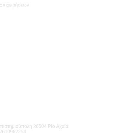
 Επιχειρήσεων
πιστημιούπολη 26504 Ρίο Αχαΐα
-2610962254