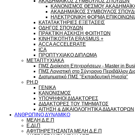
ΑΚΑΔΗΜΑΪΚΟΣ ΣΥΜΒΟΥΛΟΣ ΣΠΟΥΔΩΝ
ΚΑΝΟΝΙΣΜΟΣ ΘΕΣΜΟΥ ΑΚΑΔΗΜΑΪΚ
ΑΚΑΔΗΜΑΪΚΟΣ ΣΥΜΒΟΥΛΟΣ ΣΠΟΥΔΩ
ΗΛΕΚΤΡΟΝΙΚΗ ΦΟΡΜΑ ΕΠΙΚΟΙΝΩΝΙ
ΚΑΤΑΤΑΚΤΗΡΙΕΣ ΕΞΕΤΑΣΕΙΣ
ΟΔΗΓΟΣ ΣΠΟΥΔΩΝ
ΠΡΑΚΤΙΚΗ ΑΣΚΗΣΗ ΦΟΙΤΗΤΩΝ
ΚΙΝΗΤΙΚΟΤΗΤΑ ERASMUS +
ACCA ACCELERATE
ICA
ΠΡΟΠΤΥΧΙΑΚΟ ΔΙΠΛΩΜΑ
ΜΕΤΑΠΤΥΧΙΑΚΑ
ΠΜΣ Διοίκηση Επιχειρήσεων - Master in Busi
ΠΜΣ Λογιστική στο Σύγχρονο Περιβάλλον Διο
Διατμηματικό ΠΜΣ "Εκπαιδευτική Ηγεσία"
PH.D
ΓΕΝΙΚΑ
ΚΑΝΟΝΙΣΜΟΣ
ΥΠΟΨΗΦΙΟΙ ΔΙΔΑΚΤΟΡΕΣ
ΔΙΔΑΚΤΟΡΕΣ ΤΟΥ ΤΜΗΜΑΤΟΣ
ΑΙΤΗΣΗ & ΔΙΚΑΙΟΛΟΓΗΤΙΚΑ ΔΙΔΑΚΤΟΡΩΝ
ΑΝΘΡΩΠΙΝΟ ΔΥΝΑΜΙΚΟ
ΜΕΛΗ Δ.Ε.Π
Ε.ΔΙ.Π
ΑΦΥΠΗΡΕΤΗΣΑΝΤΑ ΜΕΛΗ Δ.Ε.Π