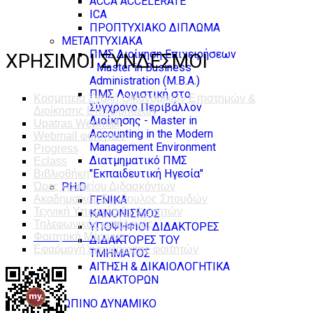
ACCA ACCELERATE
ICA
ΠΡΟΠΤΥΧΙΑΚΟ ΔΙΠΛΩΜΑ
ΜΕΤΑΠΤΥΧΙΑΚΑ
ΠΜΣ Διοίκηση Επιχειρήσεων
ΧΡΗΣΙΜΟΙ ΣΥΝΔΕΣΜΟΙ
- Master in Business
Administration (M.B.A.)
ΠΜΣ Λογιστική στο
Κοσμητεία Σχολή Οικονομικών Επιστημών &
Σύγχρονο Περιβάλλον
Διοίκησης Επιχειρήσεων
Διοίκησης - Master in
Upatras Webmail
Accounting in the Modern
Webmail φοιτητών
Management Environment
Progress
Διατμηματικό ΠΜΣ
Eclass
"Εκπαιδευτική Ηγεσία"
Βιβλιοθήκη
PH.D
Ώρες γραφείου Διδασκόντων
Ακαδημαϊκός Σύμβουλος Σπουδών
ΓΕΝΙΚΑ
Τεχνική Υποστήριξη Φοιτητών
ΚΑΝΟΝΙΣΜΟΣ
Τηλεφωνικός κατάλογος
ΥΠΟΨΗΦΙΟΙ ΔΙΔΑΚΤΟΡΕΣ
Φοιτητική Μέριμνα
ΔΙΔΑΚΤΟΡΕΣ ΤΟΥ
Εφαρμογή ενημέρωσης φοιτητών
ΤΜΗΜΑΤΟΣ
ΑΙΤΗΣΗ & ΔΙΚΑΙΟΛΟΓΗΤΙΚΑ
ΔΙΔΑΚΤΟΡΩΝ
ΑΝΘΡΩΠΙΝΟ ΔΥΝΑΜΙΚΟ