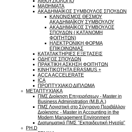
ΑΙΘΟΥΣΙΟΛΟΓΙΟ
ΜΑΘΗΜΑΤΑ
ΑΚΑΔΗΜΑΪΚΟΣ ΣΥΜΒΟΥΛΟΣ ΣΠΟΥΔΩΝ
ΚΑΝΟΝΙΣΜΟΣ ΘΕΣΜΟΥ
ΑΚΑΔΗΜΑΪΚΟΥ ΣΥΜΒΟΥΛΟΥ
ΑΚΑΔΗΜΑΪΚΟΣ ΣΥΜΒΟΥΛΟΣ
ΣΠΟΥΔΩΝ ( ΚΑΤΑΝΟΜΗ
ΦΟΙΤΗΤΩΝ)
ΗΛΕΚΤΡΟΝΙΚΗ ΦΟΡΜΑ
ΕΠΙΚΟΙΝΩΝΙΑΣ
ΚΑΤΑΤΑΚΤΗΡΙΕΣ ΕΞΕΤΑΣΕΙΣ
ΟΔΗΓΟΣ ΣΠΟΥΔΩΝ
ΠΡΑΚΤΙΚΗ ΑΣΚΗΣΗ ΦΟΙΤΗΤΩΝ
ΚΙΝΗΤΙΚΟΤΗΤΑ ERASMUS +
ACCA ACCELERATE
ICA
ΠΡΟΠΤΥΧΙΑΚΟ ΔΙΠΛΩΜΑ
ΜΕΤΑΠΤΥΧΙΑΚΑ
ΠΜΣ Διοίκηση Επιχειρήσεων - Master in
Business Administration (M.B.A.)
ΠΜΣ Λογιστική στο Σύγχρονο Περιβάλλον
Διοίκησης - Master in Accounting in the
Modern Management Environment
Διατμηματικό ΠΜΣ "Εκπαιδευτική Ηγεσία"
PH.D