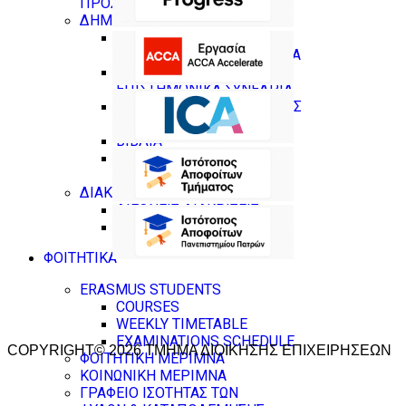
ΠΡΟΣΩΠΙΚΟΥ
ΔΗΜΟΣΙΕΥΣΕΙΣ
ΔΗΜΟΣΙΕΥΣΕΙΣ ΣΕ
ΕΠΙΣΤΗΜΟΝΙΚΑ ΠΕΡΙΟΔΙΚΑ
ΔΗΜΟΣΙΕΥΣΕΙΣ ΣΕ
ΕΠΙΣΤΗΜΟΝΙΚΑ ΣΥΝΕΔΡΙΑ
ΚΕΦΑΛΑΙΑ ΣΕ ΣΥΛΛΟΓΙΚΟΥΣ
ΤΟΜΟΥΣ
ΒΙΒΛΙΑ
ΕΠΙΜΕΛΕΙΕΣ (ΒΙΒΛΙΑ ,
ΣΥΛΛΟΓΙΚΟΙ ΤΟΜΟΙ)
ΔΙΑΚΡΙΣΕΙΣ
ΔΙΕΘΝΕΙΣ ΔΙΑΚΡΙΣΕΙΣ
ΣΕ ΕΘΝΙΚΟ ΕΠΙΠΕΔΟ
ΦΟΙΤΗΤΙΚΑ
ERASMUS STUDENTS
COURSES
WEEKLY TIMETABLE
EXAMINATIONS SCHEDULE
COPYRIGHT© 2026 ΤΜΗΜΑ ΔΙΟΙΚΗΣΗΣ ΕΠΙΧΕΙΡΗΣΕΩΝ
ΦΟΙΤΗΤΙΚΗ ΜΕΡΙΜΝΑ
ΚΟΙΝΩΝΙΚΗ ΜΕΡΙΜΝΑ
ΓΡΑΦΕΙΟ ΙΣΟΤΗΤΑΣ ΤΩΝ