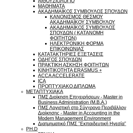
ΑΙΘΟΥΣΙΟΛΟΓΙΟ
ΜΑΘΗΜΑΤΑ
ΑΚΑΔΗΜΑΪΚΟΣ ΣΥΜΒΟΥΛΟΣ ΣΠΟΥΔΩΝ
ΚΑΝΟΝΙΣΜΟΣ ΘΕΣΜΟΥ
ΑΚΑΔΗΜΑΪΚΟΥ ΣΥΜΒΟΥΛΟΥ
ΑΚΑΔΗΜΑΪΚΟΣ ΣΥΜΒΟΥΛΟΣ
ΣΠΟΥΔΩΝ ( ΚΑΤΑΝΟΜΗ
ΦΟΙΤΗΤΩΝ)
ΗΛΕΚΤΡΟΝΙΚΗ ΦΟΡΜΑ
ΕΠΙΚΟΙΝΩΝΙΑΣ
ΚΑΤΑΤΑΚΤΗΡΙΕΣ ΕΞΕΤΑΣΕΙΣ
ΟΔΗΓΟΣ ΣΠΟΥΔΩΝ
ΠΡΑΚΤΙΚΗ ΑΣΚΗΣΗ ΦΟΙΤΗΤΩΝ
ΚΙΝΗΤΙΚΟΤΗΤΑ ERASMUS +
ACCA ACCELERATE
ICA
ΠΡΟΠΤΥΧΙΑΚΟ ΔΙΠΛΩΜΑ
ΜΕΤΑΠΤΥΧΙΑΚΑ
ΠΜΣ Διοίκηση Επιχειρήσεων - Master in
Business Administration (M.B.A.)
ΠΜΣ Λογιστική στο Σύγχρονο Περιβάλλον
Διοίκησης - Master in Accounting in the
Modern Management Environment
Διατμηματικό ΠΜΣ "Εκπαιδευτική Ηγεσία"
PH.D