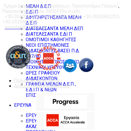
ΜΕΛΗ Δ.Ε.Π
Τμήμα Διοίκησης Επιχειρήσεων, Πανεπιστήμιο Πατρών
,
Πανεπιστημιούπολη 26504 Ρίο Αχαΐα
Ε.ΔΙ.Π
+30-2610962251 , +30-2610962252 , +30-2610962253,
ΑΦΥΠΗΡΕΤΗΣΑΝΤΑ ΜΕΛΗ
+30-2610962254
Δ.Ε.Π
secretar@upatras.gr
ΔΙΑΤΕΛΕΣΑΝΤΑ ΜΕΛΗ ΔΕΠ
ΔΙΑΤΕΛΕΣΑΝΤΑ Ε.ΔΙ.Π
ΟΜΟΤΙΜΟΙ ΚΑΘΗΓΗΤΕΣ
ΝΕΟΙ ΕΠΙΣΤΗΜΟΝΕΣ
ΔΙΔΑΣΚΟΝΤΕΣ ΒΑΣΕΙ Π.Δ.
407/80
ΔΙΟΙΚΗΤΙΚΟ ΠΡΟΣΩΠΙΚΟ
ΤΕΧΝΙΚΟΙ ΥΠΕΥΘΥΝΟΙ
ΩΡΕΣ ΓΡΑΦΕΙΟΥ
ΔΙΔΑΣΚΟΝΤΩΝ
Πολιτική Ιδιωτικοτητας
ΓΡΑΦΕΙΑ ΜΕΛΩΝ Δ.Ε.Π ,
Δήλωση Προσβασιμότητας
Ε.Δ.Ι.Π & ΝΕΩΝ
ΕΠΙΣΤΗΜΟΝΩΝ
ΕΡΕΥΝΑ
ΕΡΕΥΝΗΤΙΚΑ ΕΡΓΑΣΤΗΡΙΑ
ΕΡΕΥΝΗΤΙΚΟ ΠΡΟΦΙΛ
ΑΚΑΔΗΜΑΪΚΟΥ