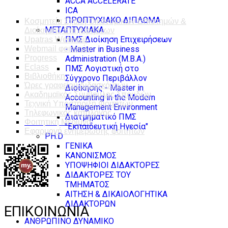
ACCA ACCELERATE
ICA
ΠΡΟΠΤΥΧΙΑΚΟ ΔΙΠΛΩΜΑ
Κοσμητεία Σχολή Οικονομικών Επιστημών &
ΜΕΤΑΠΤΥΧΙΑΚΑ
Διοίκησης Επιχειρήσεων
ΠΜΣ Διοίκηση Επιχειρήσεων
Upatras Webmail
- Master in Business
Webmail φοιτητών
Progress
Administration (M.B.A.)
Eclass
ΠΜΣ Λογιστική στο
Βιβλιοθήκη
Σύγχρονο Περιβάλλον
Ώρες γραφείου Διδασκόντων
Διοίκησης - Master in
Ακαδημαϊκός Σύμβουλος Σπουδών
Accounting in the Modern
Τεχνική Υποστήριξη Φοιτητών
Management Environment
Τηλεφωνικός κατάλογος
Διατμηματικό ΠΜΣ
Φοιτητική Μέριμνα
"Εκπαιδευτική Ηγεσία"
Εφαρμογή ενημέρωσης φοιτητών
PH.D
ΓΕΝΙΚΑ
ΚΑΝΟΝΙΣΜΟΣ
ΥΠΟΨΗΦΙΟΙ ΔΙΔΑΚΤΟΡΕΣ
ΔΙΔΑΚΤΟΡΕΣ ΤΟΥ
ΤΜΗΜΑΤΟΣ
ΑΙΤΗΣΗ & ΔΙΚΑΙΟΛΟΓΗΤΙΚΑ
ΔΙΔΑΚΤΟΡΩΝ
ΕΠΙΚΟΙΝΩΝΙΑ
ΑΝΘΡΩΠΙΝΟ ΔΥΝΑΜΙΚΟ