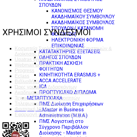
ΣΠΟΥΔΩΝ
ΚΑΝΟΝΙΣΜΟΣ ΘΕΣΜΟΥ
ΑΚΑΔΗΜΑΪΚΟΥ ΣΥΜΒΟΥΛΟΥ
ΑΚΑΔΗΜΑΪΚΟΣ ΣΥΜΒΟΥΛΟΣ
ΣΠΟΥΔΩΝ ( ΚΑΤΑΝΟΜΗ
ΧΡΗΣΙΜΟΙ ΣΥΝΔΕΣΜΟΙ
ΦΟΙΤΗΤΩΝ)
ΗΛΕΚΤΡΟΝΙΚΗ ΦΟΡΜΑ
ΕΠΙΚΟΙΝΩΝΙΑΣ
Κοσμητεία Σχολή Οικονομικών Επιστημών &
ΚΑΤΑΤΑΚΤΗΡΙΕΣ ΕΞΕΤΑΣΕΙΣ
Διοίκησης Επιχειρήσεων
ΟΔΗΓΟΣ ΣΠΟΥΔΩΝ
Upatras Webmail
ΠΡΑΚΤΙΚΗ ΑΣΚΗΣΗ
Webmail φοιτητών
ΦΟΙΤΗΤΩΝ
Progress
ΚΙΝΗΤΙΚΟΤΗΤΑ ERASMUS +
Eclass
ACCA ACCELERATE
Βιβλιοθήκη
ICA
Ώρες γραφείου Διδασκόντων
ΠΡΟΠΤΥΧΙΑΚΟ ΔΙΠΛΩΜΑ
Ακαδημαϊκός Σύμβουλος Σπουδών
ΜΕΤΑΠΤΥΧΙΑΚΑ
Τεχνική Υποστήριξη Φοιτητών
ΠΜΣ Διοίκηση Επιχειρήσεων
Τηλεφωνικός κατάλογος
Φοιτητική Μέριμνα
- Master in Business
Εφαρμογή ενημέρωσης φοιτητών
Administration (M.B.A.)
ΠΜΣ Λογιστική στο
Σύγχρονο Περιβάλλον
Διοίκησης - Master in