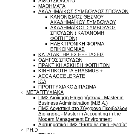
ΑΙΘΟΥΣΙΟΛΟΓΙΟ
ΜΑΘΗΜΑΤΑ
ΑΚΑΔΗΜΑΪΚΟΣ ΣΥΜΒΟΥΛΟΣ ΣΠΟΥΔΩΝ
ΚΑΝΟΝΙΣΜΟΣ ΘΕΣΜΟΥ
ΑΚΑΔΗΜΑΪΚΟΥ ΣΥΜΒΟΥΛΟΥ
ΑΚΑΔΗΜΑΪΚΟΣ ΣΥΜΒΟΥΛΟΣ
ΣΠΟΥΔΩΝ ( ΚΑΤΑΝΟΜΗ
ΦΟΙΤΗΤΩΝ)
ΗΛΕΚΤΡΟΝΙΚΗ ΦΟΡΜΑ
ΕΠΙΚΟΙΝΩΝΙΑΣ
ΚΑΤΑΤΑΚΤΗΡΙΕΣ ΕΞΕΤΑΣΕΙΣ
ΟΔΗΓΟΣ ΣΠΟΥΔΩΝ
ΠΡΑΚΤΙΚΗ ΑΣΚΗΣΗ ΦΟΙΤΗΤΩΝ
ΚΙΝΗΤΙΚΟΤΗΤΑ ERASMUS +
ACCA ACCELERATE
ICA
ΠΡΟΠΤΥΧΙΑΚΟ ΔΙΠΛΩΜΑ
ΜΕΤΑΠΤΥΧΙΑΚΑ
ΠΜΣ Διοίκηση Επιχειρήσεων - Master in
Business Administration (M.B.A.)
ΠΜΣ Λογιστική στο Σύγχρονο Περιβάλλον
Διοίκησης - Master in Accounting in the
Modern Management Environment
Διατμηματικό ΠΜΣ "Εκπαιδευτική Ηγεσία"
PH.D